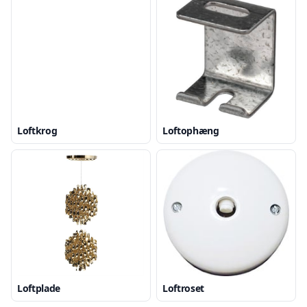
Loftkrog
Loftophæng
Loftplade
Loftroset