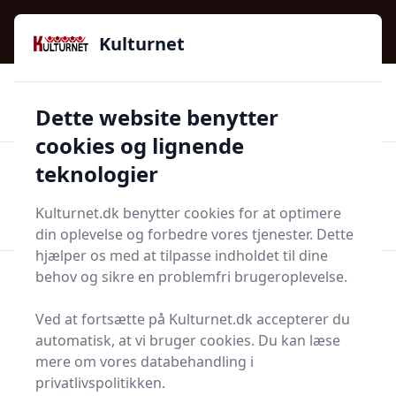
Kulturnet - Alt Det Gode I Livet | Din Kulturguide Siden
2016
Kulturnet
🌟🌟🌟🌟🌟
🌟
🚚
3.958 produktyper
Hurtig levering
Dette website benytter
🏷️
👍
97 kategorier
Kun godkendte butikker
cookies og lignende
teknologier
Men
Start søgning
Start søgning
Kulturnet.dk benytter cookies for at optimere
din oplevelse og forbedre vores tjenester. Dette
hjælper os med at tilpasse indholdet til dine
Forside
Bolig og indretning
Møbler
behov og sikre en problemfri brugeroplevelse.
Møbler
Ved at fortsætte på Kulturnet.dk accepterer du
automatisk, at vi bruger cookies. Du kan læse
mere om vores databehandling i
privatlivspolitikken.