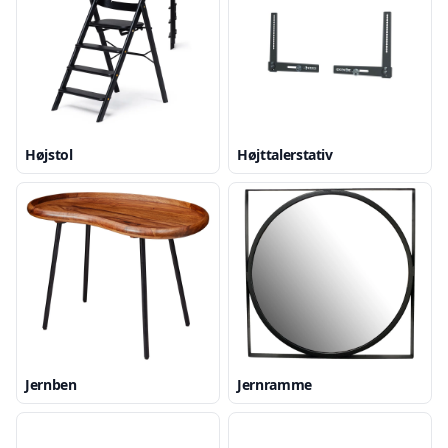
Højstol
Højttalerstativ
Jernben
Jernramme