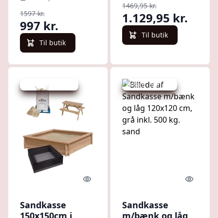
1469,95 kr.
1597 kr.
1.129,95 kr.
997 kr.
Til butik
Til butik
Udsalg - spar 10 %
Udsalg - spar 2 %
Quick look
Quick l
Sandkasse
Sandkasse
150x150cm i
m/bænk og låg