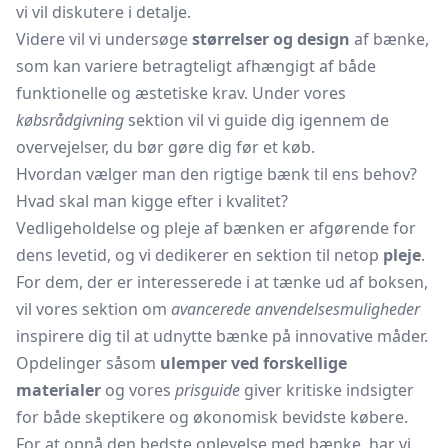
vi vil diskutere i detalje.
Videre vil vi undersøge
størrelser og design
af bænke,
som kan variere betragteligt afhængigt af både
funktionelle og æstetiske krav. Under vores
købsrådgivning
sektion vil vi guide dig igennem de
overvejelser, du bør gøre dig før et køb.
Hvordan vælger man den rigtige bænk til ens behov?
Hvad skal man kigge efter i kvalitet?
Vedligeholdelse og pleje af bænken er afgørende for
dens levetid, og vi dedikerer en sektion til netop
pleje
.
For dem, der er interesserede i at tænke ud af boksen,
vil vores sektion om
avancerede anvendelsesmuligheder
inspirere dig til at udnytte bænke på innovative måder.
Opdelinger såsom
ulemper ved forskellige
materialer
og vores
prisguide
giver kritiske indsigter
for både skeptikere og økonomisk bevidste købere.
For at opnå den bedste oplevelse med bænke, har vi