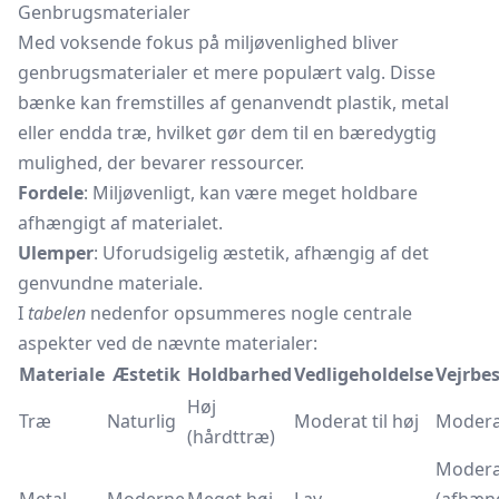
Genbrugsmaterialer
Med voksende fokus på miljøvenlighed bliver
genbrugsmaterialer et mere populært valg. Disse
bænke kan fremstilles af genanvendt plastik, metal
eller endda træ, hvilket gør dem til en bæredygtig
mulighed, der bevarer ressourcer.
Fordele
: Miljøvenligt, kan være meget holdbare
afhængigt af materialet.
Ulemper
: Uforudsigelig æstetik, afhængig af det
genvundne materiale.
I
tabelen
nedenfor opsummeres nogle centrale
aspekter ved de nævnte materialer:
Materiale
Æstetik
Holdbarhed
Vedligeholdelse
Vejrbe
Høj
Træ
Naturlig
Moderat til høj
Modera
(hårdttræ)
Moderat