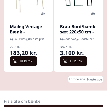
Quick look
Quick l
Maileg Vintage
Brau Bord/bænk
Bænk -
sæt 220x50 cm -
Miniature -
Natur
Loukrudt
Bedste pris
Zederkof
Bedste pris
Råhvid
229 kr.
3875 kr.
183,20 kr.
3.100 kr.
Til butik
Til butik
Forrige side
Næste side
Fra a til å om bænke