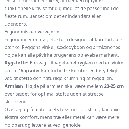
Disse dimensioner sikrer, at bænken opfylder
funktionelle krav samtidig med, at de passer ind i de
fleste rum, uanset om det er indendørs eller
udendørs.
Ergonomiske overvejelser
Ergonomi er en nøglefaktor i designet af komfortable
bænke. Ryggens vinkel, sædedybden og armlænenes
højde kan alle påvirke brugerens oplevelse markant.
Rygstøtte:
En svagt tilbagelænet ryglæn med en vinkel
på ca.
15 grader
kan forbedre komforten betydeligt
ved at støtte den naturlige krumning af rygsøjlen.
Armlæn:
Højde på armlæn skal være mellem
20-25 cm
over sædet for optimal støtte uden at stresse
skuldrene.
Overvej også materialets tekstur – polstring kan give
ekstra komfort, mens træ eller metal kan være mere
holdbart og lettere at vedligeholde.