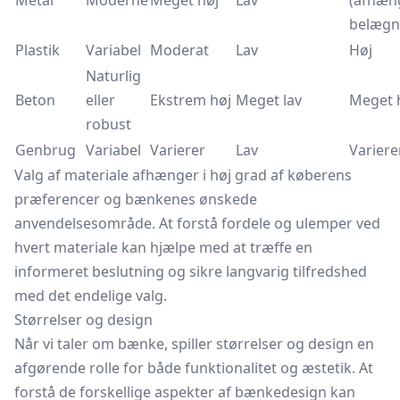
Metal
Moderne
Meget høj
Lav
(afhæng
belægn
Plastik
Variabel
Moderat
Lav
Høj
Naturlig
Beton
eller
Ekstrem høj
Meget lav
Meget 
robust
Genbrug
Variabel
Varierer
Lav
Variere
Valg af materiale afhænger i høj grad af køberens
præferencer og bænkenes ønskede
anvendelsesområde. At forstå fordele og ulemper ved
hvert materiale kan hjælpe med at træffe en
informeret beslutning og sikre langvarig tilfredshed
med det endelige valg.
Størrelser og design
Når vi taler om bænke, spiller størrelser og design en
afgørende rolle for både funktionalitet og æstetik. At
forstå de forskellige aspekter af bænkedesign kan