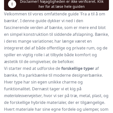
Disclaimer! Nøjagtigheden er ikke verificeret. Klik
her for at læse hele guiden
Velkommen til vores omfattende guide 'Fra a til å om
bænke'. I denne guide dykker vi ned i den
fascinerende verden af bænke, som er mere end blot
en simpel konstruktion til siddende afslapning. Bænke,
i deres mange variationer, har længe været en
integreret del af både offentlige og private rum, og de
spiller en vigtig rolle i at tilbyde både komfort og
æstetik til de omgivelser, de befolker.
Vi starter med at udforske de
forskellige typer
af
bænke, fra parkbænke til moderne designerbænke.
Hver type har sin egen unikke charme og
funktionalitet. Dernæst tager vi et kig på
materialeovervejelser
, hvor vi ser på træ, metal, plast, og
de forskellige hybride materialer, der er tilgængelige.
Hvert materiale har sine egne fordele og ulemper, som