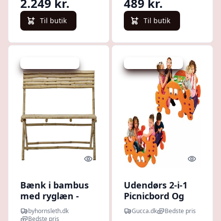
2.249 kr.
489 kr.
Til butik
Til butik
Udsalg - spar 37 %
Udsalg - spar 30 %
Quick look
Quick l
Bænk i bambus
Udendørs 2-i-1
med ryglæn -
Picnicbord Og
Mandisa
Vippe Til Børn -
byhornsleth.dk
Gucca.dk
Bedste pris
Til Haven
Bedste pris