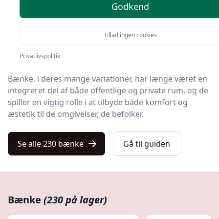
Godkend
bænke'.
å
blå
I denne guide dykker vi ned i den fascinerende verden
Tillad ingen cookies
af bænke, som er mere end blot en simpel
konstruktion til siddende afslapning.
Privatlivspolitik
Bænke, i deres mange variationer, har længe været en
integreret del af både offentlige og private rum, og de
spiller en vigtig rolle i at tilbyde både komfort og
æstetik til de omgivelser, de befolker.
Se alle 230 bænke
Gå til guiden
Bænke
(230 på lager)