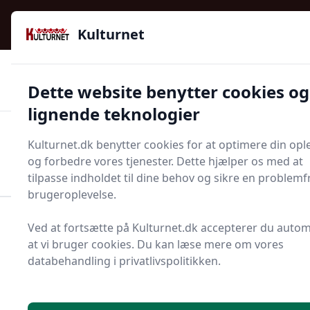
Kulturnet - Alt Det Gode I Livet | Din Kulturguide Siden
e menu
2016
Kulturnet
🌟🌟🌟🌟🌟
🌟
🚚
3.958 produktyper
Hurtig levering
Dette website benytter cookies og
🏷️
👍
97 kategorier
Kun godkendte butikker
lignende teknologier
Men
Kulturnet.dk benytter cookies for at optimere din opl
Start søgning
og forbedre vores tjenester. Dette hjælper os med at
Start søgning
tilpasse indholdet til dine behov og sikre en problemfr
brugeroplevelse.
Forside
Bolig og indretning
Møbler
Bænk
Ved at fortsætte på Kulturnet.dk accepterer du autom
at vi bruger cookies. Du kan læse mere om vores
Bænke - 230 på lager
databehandling i privatlivspolitikken.
Velkommen til vores omfattende guide 'Fra a til å om