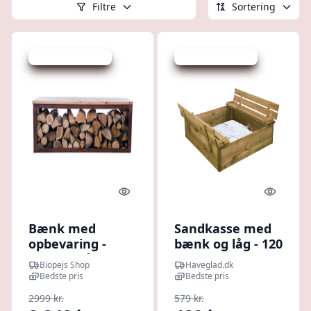
Filtre
Sortering
Udsalg - spar 25 %
Udsalg - spar 15 %
Quick look
Quick l
Bænk med
Sandkasse med
opbevaring -
bænk og låg - 120
corten stål
x 120 cm
Biopejs Shop
Haveglad.dk
Bedste pris
Bedste pris
2999 kr.
579 kr.