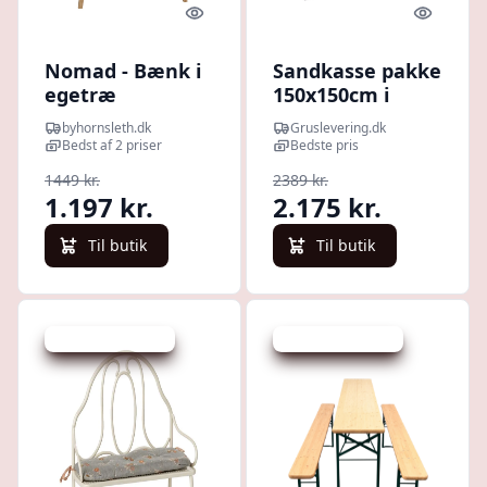
Quick look
Quick l
Nomad - Bænk i
Sandkasse pakke
egetræ
150x150cm i
lærk, 500kg sand,
byhornsleth.dk
Gruslevering.dk
net og børne
Bedst af 2 priser
Bedste pris
bord og bænke
1449 kr.
2389 kr.
sæt trykimp.
1.197 kr.
2.175 kr.
Til butik
Til butik
Udsalg - spar 20 %
Udsalg - spar 20 %