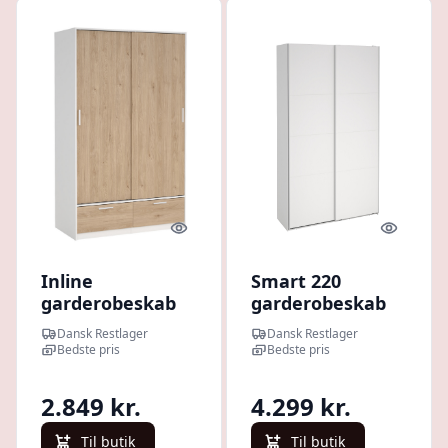
Quick look
Quick l
Inline
Smart 220
garderobeskab
garderobeskab
121 cm bredt, 2
178,5cm bredt
Dansk Restlager
Dansk Restlager
skydedøre, 2
hvidt med 2
Bedste pris
Bedste pris
skuffer hvid og
skydedøre,
egelook.
samles stående
2.849 kr.
4.299 kr.
Til butik
Til butik