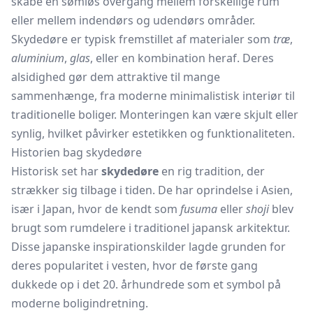
skabe en sømløs overgang mellem forskellige rum
eller mellem indendørs og udendørs områder.
Skydedøre er typisk fremstillet af materialer som
træ
,
aluminium
,
glas
, eller en kombination heraf. Deres
alsidighed gør dem attraktive til mange
sammenhænge, fra moderne minimalistisk interiør til
traditionelle boliger. Monteringen kan være skjult eller
synlig, hvilket påvirker estetikken og funktionaliteten.
Historien bag skydedøre
Historisk set har
skydedøre
en rig tradition, der
strækker sig tilbage i tiden. De har oprindelse i Asien,
især i Japan, hvor de kendt som
fusuma
eller
shoji
blev
brugt som rumdelere i traditionel japansk arkitektur.
Disse japanske inspirationskilder lagde grunden for
deres popularitet i vesten, hvor de første gang
dukkede op i det 20. århundrede som et symbol på
moderne boligindretning.