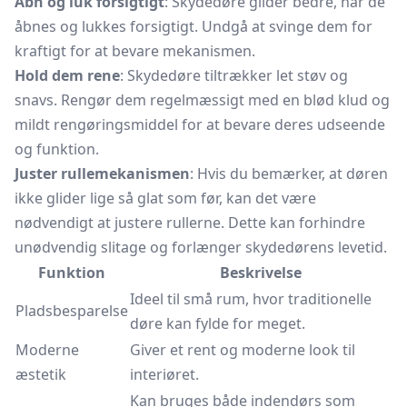
Åbn og luk forsigtigt
: Skydedøre glider bedre, når de
åbnes og lukkes forsigtigt. Undgå at svinge dem for
kraftigt for at bevare mekanismen.
Hold dem rene
: Skydedøre tiltrækker let støv og
snavs. Rengør dem regelmæssigt med en blød klud og
mildt rengøringsmiddel for at bevare deres udseende
og funktion.
Juster rullemekanismen
: Hvis du bemærker, at døren
ikke glider lige så glat som før, kan det være
nødvendigt at justere rullerne. Dette kan forhindre
unødvendig slitage og forlænger skydedørens levetid.
Funktion
Beskrivelse
Ideel til små rum, hvor traditionelle
Pladsbesparelse
døre kan fylde for meget.
Moderne
Giver et rent og moderne look til
æstetik
interiøret.
Kan bruges både indendørs som