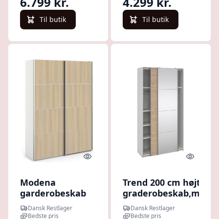
6.799 kr.
4.299 kr.
Til butik
Til butik
Quick look
Quick l
Modena
Trend 200 cm højt
garderobeskab
graderobeskab,med
medege look
2 skydedøre, ege
Dansk Restlager
Dansk Restlager
skydedøre og
look med spejl 150
Bedste pris
Bedste pris