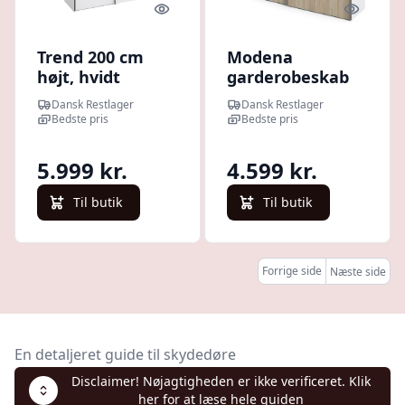
Quick look
Quick l
Trend 200 cm
Modena
højt, hvidt
garderobeskab
højglans
ege look og hvidt
Dansk Restlager
Dansk Restlager
garderobeskab
2 skydedøre 240
Bedste pris
Bedste pris
150 cm bredt
x 200 cm
med 2 skydedøre
5.999 kr.
4.599 kr.
Til butik
Til butik
Forrige side
Næste side
En detaljeret guide til skydedøre
Disclaimer! Nøjagtigheden er ikke verificeret. Klik
her for at læse hele guiden