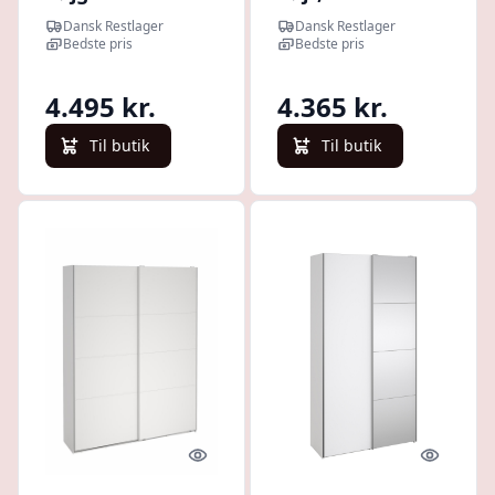
garderobeskab
egelook/hvid 150
Dansk Restlager
Dansk Restlager
180 cm bredt
cm bredt med 2
Bedste pris
Bedste pris
med 2 skydedøre
skydedøre
4.495 kr.
4.365 kr.
Til butik
Til butik
Quick look
Quick l