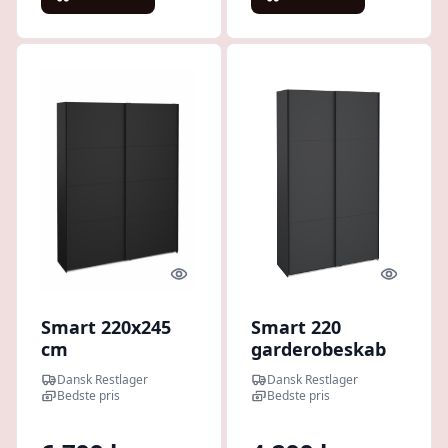
Quick look
Quick l
Smart 220x245
Smart 220
cm
garderobeskab
garderobeskab
178,5cm bredt
Dansk Restlager
Dansk Restlager
med 2 skydedøre
matgrå med 2
Bedste pris
Bedste pris
mat sort
skydedøre,
samles stående