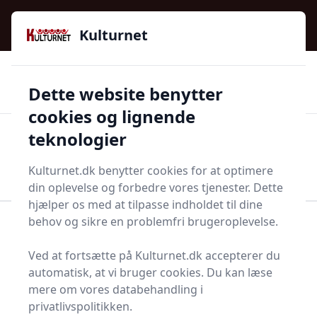
Kulturnet - Alt Det Gode I Livet | Din Kulturguide Siden
e menu
2016
Kulturnet
🌟🌟🌟🌟🌟
🌟
🚚
3.958 produktyper
Hurtig levering
Dette website benytter
🏷️
👍
97 kategorier
Kun godkendte butikker
cookies og lignende
teknologier
Men
Start søgning
Start søgning
Kulturnet.dk benytter cookies for at optimere
din oplevelse og forbedre vores tjenester. Dette
hjælper os med at tilpasse indholdet til dine
behov og sikre en problemfri brugeroplevelse.
Forside
Bolig og indretning
Møbler
Skydedør
Ved at fortsætte på Kulturnet.dk accepterer du
Skydedøre - 26 på lager
automatisk, at vi bruger cookies. Du kan læse
mere om vores databehandling i
privatlivspolitikken.
Velkommen til denne omfattende guide om
skydedøre
!