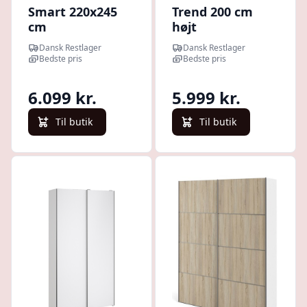
Smart 220x245
Trend 200 cm
cm
højt
garderobeskab
graderobeskab
Dansk Restlager
Dansk Restlager
hvidt med 2
med 2
Bedste pris
Bedste pris
skydedøre
skydedøre, hvid
højglans med
6.099 kr.
5.999 kr.
spejl 150 cm
bredt
Til butik
Til butik