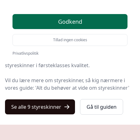
produkter
Find de bedste styreskinner på Kulturnet! Vi har
Godkend
udvalgt 9 top-produkter, så du er sikret kvalitet og
værdi.
Tillad ingen cookies
På vores liste finder du både de de bedste tilbud på
Privatlivspolitik
styreskinne i 2025, produkter med gratis levering og
styreskinner i førsteklasses kvalitet.
Vil du lære mere om styreskinner, så kig nærmere i
vores guide: 'Alt du behøver at vide om styreskinner'
Se alle 9 styreskinner
Gå til guiden