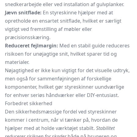
snedkerarbejde eller ved installation af
gulvplanker.
Jævn snitflade:
En styreskinne hjælper med at
opretholde en ensartet snitflade, hvilket er særligt
vigtigt ved fremstilling af møbler eller
præcisionsskæring.
Reduceret fejlmargin:
Med en stabil guide reduceres
risikoen for unøjagtige snit, hvilket sparer tid og
materialer.
Nøjagtighed er ikke kun vigtigt for det visuelle udtryk,
men også for sammenføjningen af forskellige
komponenter, hvilket gør styreskinner uundværlige
for enhver seriøs håndværker eller DIY-entusiast.
Forbedret sikkerhed
Den sikkerhedsmæssige fordel ved styreskinner
kommer i centrum, når vi tænker på, hvordan de
hjælper med at holde værktøjet stabilt.
Stabilitet
reducerer risikoen for skader
både på brugeren og