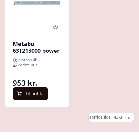
Quick look
Metabo
631213000 power
jigsaw accessory
Proshop.dk
Bedste pris
953 kr.
Til butik
Forrige side
Næste side