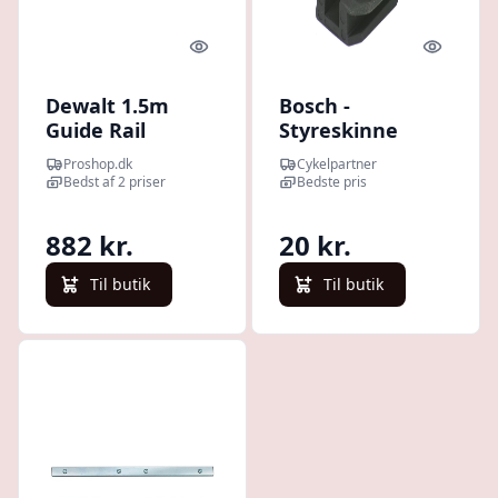
Quick look
Quick l
Dewalt 1.5m
Bosch -
Guide Rail
Styreskinne
adapter 8 mm
Proshop.dk
Cykelpartner
Bedst af 2 priser
Bedste pris
882 kr.
20 kr.
Til butik
Til butik