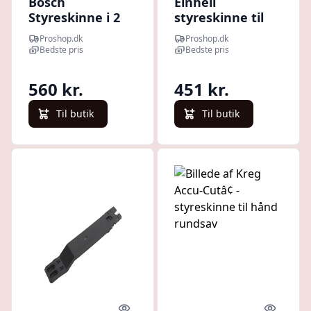
Bosch
Einhell
Styreskinne i 2
styreskinne til
dele af kunststof
dyksav og expert
Proshop.dk
Proshop.dk
med
rundsav 2x100
Bedste pris
Bedste pris
skruetvinger
cm.
560 kr.
451 kr.
Til butik
Til butik
Quick look
Quick l