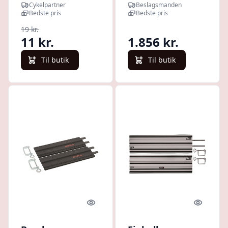
adapter 4 mm
hånd rundsav
Cykelpartner
Beslagsmanden
Bedste pris
Bedste pris
19 kr.
11 kr.
1.856 kr.
Til butik
Til butik
Quick look
Quick l