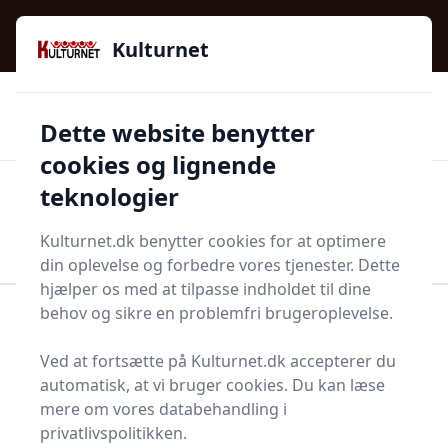
Kulturnet - Alt Det Gode I Livet | Din Kulturguide Siden
e menu
2016
Kulturnet
🌟🌟🌟🌟🌟
🌟
🚚
3.958 produktyper
Hurtig levering
Dette website benytter
🏷️
👍
97 kategorier
Kun godkendte butikker
cookies og lignende
teknologier
Men
Start søgning
Start søgning
Kulturnet.dk benytter cookies for at optimere
din oplevelse og forbedre vores tjenester. Dette
hjælper os med at tilpasse indholdet til dine
behov og sikre en problemfri brugeroplevelse.
Forside
Bolig og indretning
Møbler
Styreskinne
Ved at fortsætte på Kulturnet.dk accepterer du
Bedste styreskinner
automatisk, at vi bruger cookies. Du kan læse
2025 - sammenlign 9
mere om vores databehandling i
privatlivspolitikken.