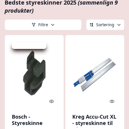
Bedste styreskinner 2025
(sammenlign 9
produkter)
Filtre
Sortering
Udsalg - spar 42 %
Quick look
Quick l
Bosch -
Kreg Accu-Cut XL
Styreskinne
- styreskinne til