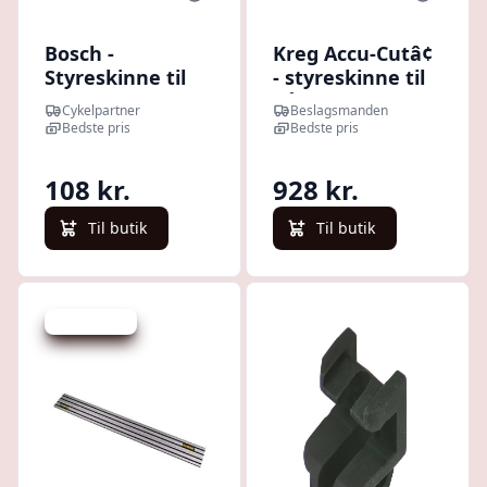
Bosch -
Kreg Accu-Cutâ¢
Styreskinne til
- styreskinne til
batteri ved
hånd rundsav
Cykelpartner
Beslagsmanden
bagagebærer
Bedste pris
Bedste pris
108 kr.
928 kr.
Til butik
Til butik
Spar -377 kr.