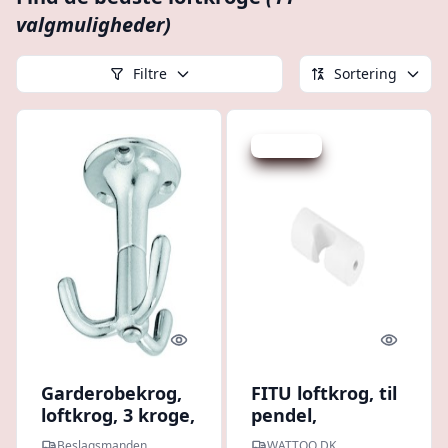
valgmuligheder)
Filtre
Sortering
Spar -1 kr.
Quick look
Quick l
Garderobekrog,
FITU loftkrog, til
loftkrog, 3 kroge,
pendel,
drejelig,
kabelklemme,
Beslagsmanden
WATTOO.DK