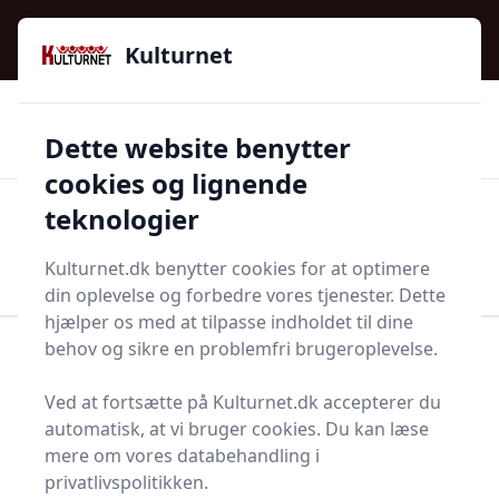
Kulturnet - Alt Det Gode I Livet | Din Kulturguide Siden
e menu
2016
Kulturnet
🌟🌟🌟🌟🌟
🌟
🚚
3.958 produktyper
Hurtig levering
Dette website benytter
🏷️
👍
97 kategorier
Kun godkendte butikker
cookies og lignende
teknologier
Men
Start søgning
Start søgning
Kulturnet.dk benytter cookies for at optimere
din oplevelse og forbedre vores tjenester. Dette
hjælper os med at tilpasse indholdet til dine
behov og sikre en problemfri brugeroplevelse.
Forside
Bolig og indretning
Møbler
Loftkrog
Ved at fortsætte på Kulturnet.dk accepterer du
Find de bedste loftkroge
automatisk, at vi bruger cookies. Du kan læse
- 11 valgmuligheder
mere om vores databehandling i
privatlivspolitikken.