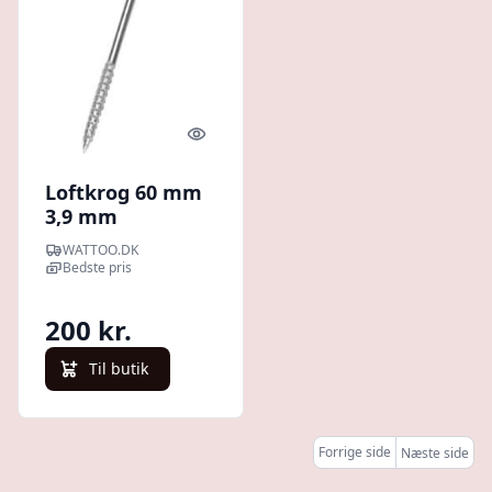
Quick look
Loftkrog 60 mm
3,9 mm
gevindlngde 20
WATTOO.DK
mm galvaniseret
Bedste pris
- 100 stk
200 kr.
Til butik
Forrige side
Næste side