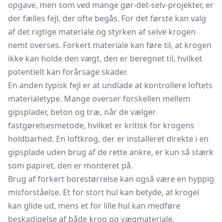
opgave, men som ved mange gør-det-selv-projekter, er
der fælles fejl, der ofte begås. For det første kan valg
af det rigtige materiale og styrken af selve krogen
nemt overses. Forkert materiale kan føre til, at krogen
ikke kan holde den vægt, den er beregnet til, hvilket
potentielt kan forårsage skader.
En anden typisk fejl er at undlade at kontrollere loftets
materialetype. Mange overser forskellen mellem
gipsplader, beton og træ, når de vælger
fastgørelsesmetode, hvilket er kritisk for krogens
holdbarhed. En loftkrog, der er installeret direkte i en
gipsplade uden brug af de rette ankre, er kun så stærk
som papiret, den er monteret på.
Brug af forkert borestørrelse kan også være en hyppig
misforståelse. Et for stort hul kan betyde, at krogel
kan glide ud, mens et for lille hul kan medføre
beskadigelse af både krog og vægmateriale.