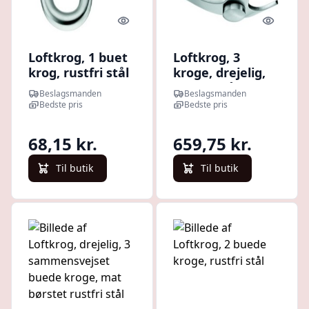
Quick look
Quick l
Loftkrog, 1 buet
Loftkrog, 3
krog, rustfri stål
kroge, drejelig,
rustfri stål
Beslagsmanden
Beslagsmanden
Bedste pris
Bedste pris
68,15 kr.
659,75 kr.
Til butik
Til butik