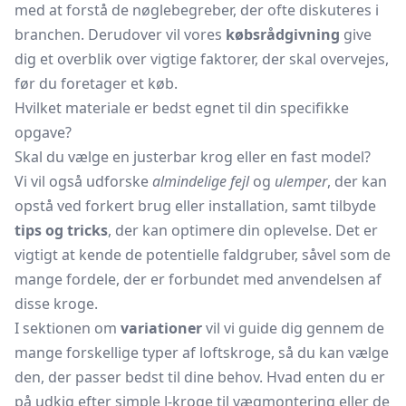
med at forstå de nøglebegreber, der ofte diskuteres i
branchen. Derudover vil vores
købsrådgivning
give
dig et overblik over vigtige faktorer, der skal overvejes,
før du foretager et køb.
Hvilket materiale er bedst egnet til din specifikke
opgave?
Skal du vælge en justerbar krog eller en fast model?
Vi vil også udforske
almindelige fejl
og
ulemper
, der kan
opstå ved forkert brug eller installation, samt tilbyde
tips og tricks
, der kan optimere din oplevelse. Det er
vigtigt at kende de potentielle faldgruber, såvel som de
mange fordele, der er forbundet med anvendelsen af
disse kroge.
I sektionen om
variationer
vil vi guide dig gennem de
mange forskellige typer af loftskroge, så du kan vælge
den, der passer bedst til dine behov. Hvad enten du er
på udkig efter simple J-kroge til vægmontering eller de