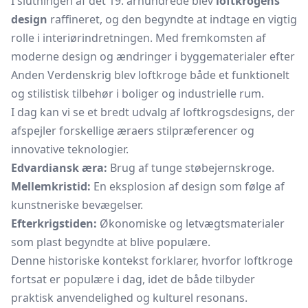
I slutningen af det 19. århundrede blev
loftkrogens
design
raffineret, og den begyndte at indtage en vigtig
rolle i interiørindretningen. Med fremkomsten af
moderne design og ændringer i byggematerialer efter
Anden Verdenskrig blev loftkroge både et funktionelt
og stilistisk tilbehør i boliger og industrielle rum.
I dag kan vi se et bredt udvalg af loftkrogsdesigns, der
afspejler forskellige æraers stilpræferencer og
innovative teknologier.
Edvardiansk æra:
Brug af tunge støbejernskroge.
Mellemkristid:
En eksplosion af design som følge af
kunstneriske bevægelser.
Efterkrigstiden:
Økonomiske og letvægtsmaterialer
som plast begyndte at blive populære.
Denne historiske kontekst forklarer, hvorfor loftkroge
fortsat er populære i dag, idet de både tilbyder
praktisk anvendelighed og kulturel resonans.