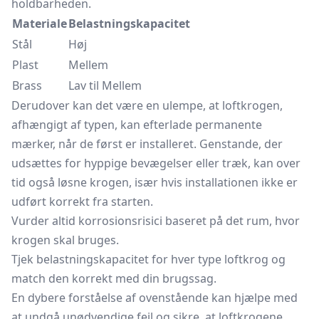
holdbarheden.
Materiale
Belastningskapacitet
Stål
Høj
Plast
Mellem
Brass
Lav til Mellem
Derudover kan det være en ulempe, at loftkrogen,
afhængigt af typen, kan efterlade permanente
mærker, når de først er installeret. Genstande, der
udsættes for hyppige bevægelser eller træk, kan over
tid også løsne krogen, især hvis installationen ikke er
udført korrekt fra starten.
Vurder altid korrosionsrisici baseret på det rum, hvor
krogen skal bruges.
Tjek belastningskapacitet for hver type loftkrog og
match den korrekt med din brugssag.
En dybere forståelse af ovenstående kan hjælpe med
at undgå unødvendige fejl og sikre, at loftkrogene