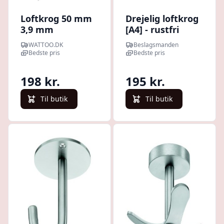
Loftkrog 50 mm
Drejelig loftkrog
3,9 mm
[A4] - rustfri
gevindlngde 20
WATTOO.DK
Beslagsmanden
mm galvaniseret
Bedste pris
Bedste pris
- 100 stk
198 kr.
195 kr.
Til butik
Til butik