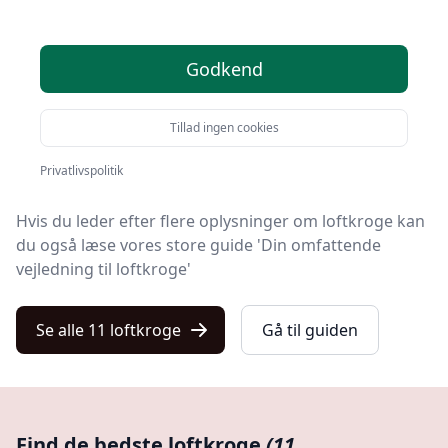
Du er landet på Kulturnet, hvor du finder de bedste
loftkroge. Vi har udvalgt 11 produkter til dig!
Godkend
Uanset om du leder efter kvalitet, et prisvenligt
loftkrog tilbud, en specifik model eller at få gratis
Tillad ingen cookies
levering, finder du det på vores liste med 11 udvalgte
produkter her.
Privatlivspolitik
Hvis du leder efter flere oplysninger om loftkroge kan
du også læse vores store guide 'Din omfattende
vejledning til loftkroge'
Se alle 11 loftkroge
Gå til guiden
Find de bedste loftkroge
(11