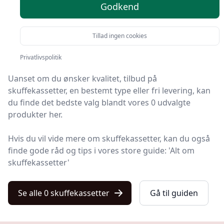
anbefalinger
Godkend
Tillad ingen cookies
Du er landet på Kulturnet, hvor du finder de bedste
skuffekassetter. Vi har udvalgt 0 produkter til dig!
Privatlivspolitik
Uanset om du ønsker kvalitet, tilbud på
skuffekassetter, en bestemt type eller fri levering, kan
du finde det bedste valg blandt vores 0 udvalgte
produkter her.
Hvis du vil vide mere om skuffekassetter, kan du også
finde gode råd og tips i vores store guide: 'Alt om
skuffekassetter'
Se alle 0 skuffekassetter
Gå til guiden