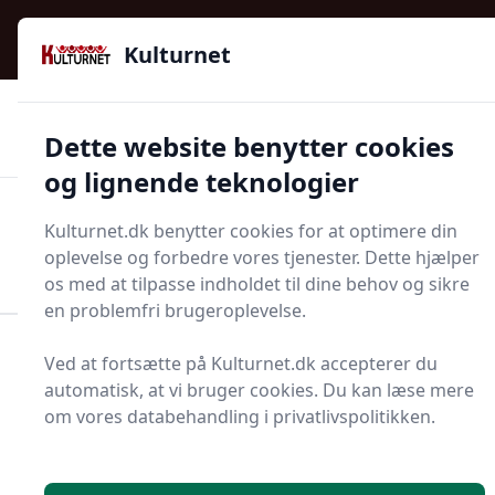
Kulturnet - Alt Det Gode I Livet | Din Kulturguide Siden
e menu
2016
Kulturnet
🌟🌟🌟🌟🌟
🌟
🚚
3.958 produktyper
Hurtig levering
Dette website benytter cookies
🏷️
👍
97 kategorier
Kun godkendte butikker
og lignende teknologier
Men
Kulturnet.dk benytter cookies for at optimere din
Start søgning
oplevelse og forbedre vores tjenester. Dette hjælper
Start søgning
os med at tilpasse indholdet til dine behov og sikre
en problemfri brugeroplevelse.
Forside
Bolig og indretning
Møbler
Ved at fortsætte på Kulturnet.dk accepterer du
Skuffekassette
automatisk, at vi bruger cookies. Du kan læse mere
om vores databehandling i privatlivspolitikken.
Bedste skuffekassetter
på markedet - 0