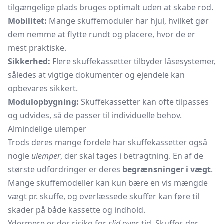
tilgængelige plads bruges optimalt uden at skabe rod.
Mobilitet:
Mange skuffemoduler har hjul, hvilket gør
dem nemme at flytte rundt og placere, hvor de er
mest praktiske.
Sikkerhed:
Flere skuffekassetter tilbyder låsesystemer,
således at vigtige dokumenter og ejendele kan
opbevares sikkert.
Modulopbygning:
Skuffekassetter kan ofte tilpasses
og udvides, så de passer til individuelle behov.
Almindelige ulemper
Trods deres mange fordele har skuffekassetter også
nogle
ulemper
, der skal tages i betragtning. En af de
største udfordringer er deres
begrænsninger i vægt
.
Mange skuffemodeller kan kun bære en vis mængde
vægt pr. skuffe, og overlæssede skuffer kan føre til
skader på både kassette og indhold.
Ydermere er der risiko for
slid
over tid. Skuffer, der