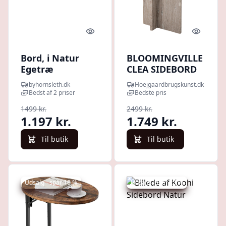
Quick look
Quick l
Bord, i Natur
BLOOMINGVILLE
Egetræ
CLEA SIDEBORD
BRUN MARMOR -
byhornsleth.dk
Hoejgaardbrugskunst.dk
35,5
Bedst af 2 priser
Bedste pris
1499 kr.
2499 kr.
1.197 kr.
1.749 kr.
Til butik
Til butik
Udsalg - spar 18 %
Udsalg - spar 25 %