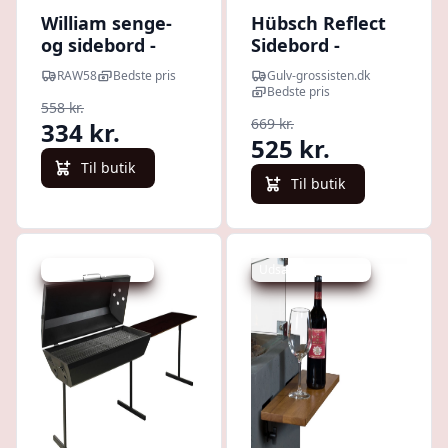
William senge-
Hübsch Reflect
og sidebord -
Sidebord -
Grøn/hvid kurv
Messingfarve
RAW58
Bedste pris
Gulv-grossisten.dk
Bedste pris
558 kr.
669 kr.
334 kr.
525 kr.
Til butik
Til butik
Udsalg - spar 7 %
Udsalg - spar 25 %