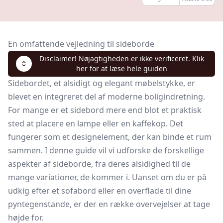
En omfattende vejledning til sideborde
Disclaimer! Nøjagtigheden er ikke verificeret. Klik
her for at læse hele guiden
Sidebordet, et alsidigt og elegant møbelstykke, er
blevet en integreret del af moderne boligindretning.
For mange er et sidebord mere end blot et praktisk
sted at placere en lampe eller en
kaffekop.
Det
fungerer som et designelement, der kan binde et rum
sammen. I denne guide vil vi udforske de forskellige
aspekter af sideborde, fra deres alsidighed til de
mange variationer, de kommer i. Uanset om du er på
udkig efter et sofabord eller en overflade til dine
pyntegenstande, er der en række overvejelser at tage
højde for.