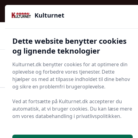
Kulturnet - Alt Det Gode I Livet | Din Kulturguide Siden
e menu
2016
Kulturnet
🌟🌟🌟🌟🌟
🌟
🚚
3.958 produktyper
Hurtig levering
Dette website benytter cookies
🏷️
👍
97 kategorier
Kun godkendte butikker
og lignende teknologier
Men
Kulturnet.dk benytter cookies for at optimere din
Start søgning
oplevelse og forbedre vores tjenester. Dette
Start søgning
hjælper os med at tilpasse indholdet til dine behov
og sikre en problemfri brugeroplevelse.
Forside
Bolig og indretning
Møbler
Sidebord
Ved at fortsætte på Kulturnet.dk accepterer du
automatisk, at vi bruger cookies. Du kan læse mere
rå
Sideborde - 167 på lager
om vores databehandling i privatlivspolitikken.
Sidebordet, et alsidigt og elegant møbelstykke, er