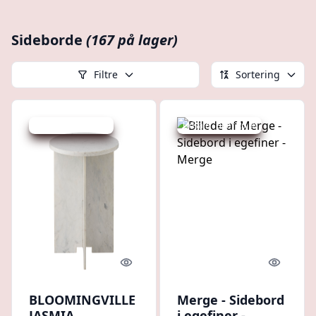
Sideborde
(167 på lager)
Filtre
Sortering
Udsalg - spar 37 %
Udsalg - spar 25 %
Quick look
Quick l
BLOOMINGVILLE
Merge - Sidebord
JASMIA
i egefiner -