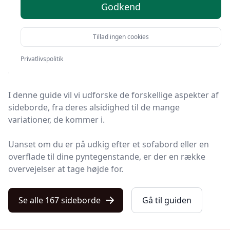
Godkend
blevet en integreret del af moderne boligindretning.
For mange er et sidebord mere end blot et praktisk
Tillad ingen cookies
sted at placere en lampe eller en
kaffekop.
Det
fungerer som et designelement, der kan binde et rum
Privatlivspolitik
sammen.
I denne guide vil vi udforske de forskellige aspekter af
sideborde, fra deres alsidighed til de mange
variationer, de kommer i.
Uanset om du er på udkig efter et sofabord eller en
overflade til dine pyntegenstande, er der en række
overvejelser at tage højde for.
Se alle 167 sideborde
Gå til guiden