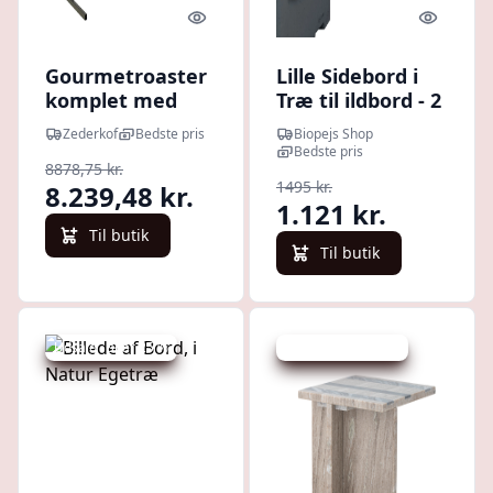
Quick look
Quick l
Gourmetroaster
Lille Sidebord i
komplet med
Træ til ildbord - 2
sidebord
stk
Zederkof
Bedste pris
Biopejs Shop
Bedste pris
8878,75 kr.
1495 kr.
8.239,48 kr.
1.121 kr.
Til butik
Til butik
Udsalg - spar 25 %
Udsalg - spar 30 %