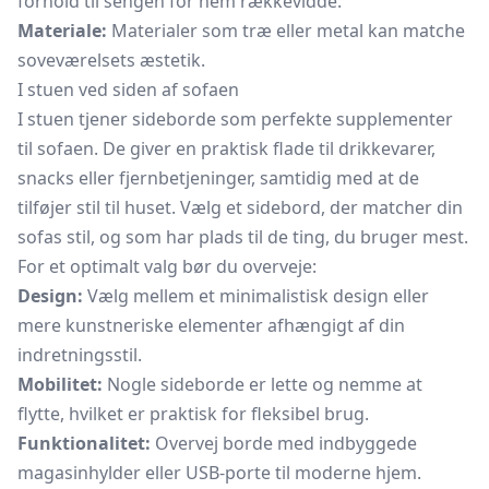
forhold til sengen for nem rækkevidde.
Materiale:
Materialer som træ eller metal kan matche
soveværelsets æstetik.
I stuen ved siden af sofaen
I stuen tjener sideborde som perfekte supplementer
til sofaen. De giver en praktisk flade til drikkevarer,
snacks eller fjernbetjeninger, samtidig med at de
tilføjer stil til huset. Vælg et sidebord, der matcher din
sofas stil, og som har plads til de ting, du bruger mest.
For et optimalt valg bør du overveje:
Design:
Vælg mellem et minimalistisk design eller
mere kunstneriske elementer afhængigt af din
indretningsstil.
Mobilitet:
Nogle sideborde er lette og nemme at
flytte, hvilket er praktisk for fleksibel brug.
Funktionalitet:
Overvej borde med indbyggede
magasinhylder eller USB-porte til moderne hjem.