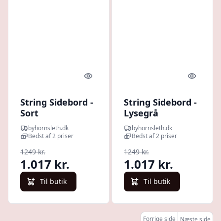
Quick look
Quick l
String Sidebord -
String Sidebord -
Sort
Lysegrå
byhornsleth.dk
byhornsleth.dk
Bedst af 2 priser
Bedst af 2 priser
1249 kr.
1249 kr.
1.017 kr.
1.017 kr.
Til butik
Til butik
Forrige side
Næste side