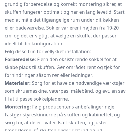
grundig forberedelse og korrekt montering sikrer, at
skuffen fungerer optimalt og har en lang levetid. Start
med at måle det tilgængelige rum under dit køkken
eller badeværelse. Sokler varierer i højden fra 10-20
cm, og det er vigtigt at vælge en skuffe, der passer
ideelt til din konfiguration.
Følg disse trin for vellykket installation:
Forberedelse:
Fjern den eksisterende sokkel for at
skabe plads til skuffen. Gør området rent og tjek for
forhindringer såsom rør eller ledninger.
Materialer:
Sørg for at have de nødvendige værktøjer
som skruemaskine, vaterpas, målebånd, og evt. en sav
til at tilpasse sokkelpladerne.
Montering:
Følg producentens anbefalinger nøje.
Fastgør styreskinnerne på skuffen og kabinettet, og
sørg for, at de er i vater. Isæt skuffen, og juster
hængslerne, så skuffen glider glat ind og ud.