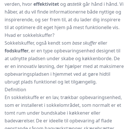
verden, hvor
effektivitet
og
æstetik
går hånd i hånd. Vi
håber, at du vil finde informationerne både nyttige og
inspirerende, og ser frem til, at du lader dig inspirere
til at optimere dit eget hjem på mest funktionelle vis.
Hvad er sokkelskuffer?
Sokkelskuffer, også kendt som
base skuffer
eller
fodskuffer
, er en type opbevaringsenhed designet til
at udnytte pladsen under skabe og køkkenborde. De
er en innovativ løsning, der hjælper med at maksimere
opbevaringspladsen i hjemmet ved at gøre hidtil
ubrugt plads funktionel og let tilgængelig.
Definition
En sokkelskuffe er en lav, trækbar opbevaringsenhed,
som er installeret i sokkelområdet, som normalt er et
tomt rum under
bundskabe
i køkkener eller
badeværelser. De er ideelle til opbevaring af flade
genstande såsom bagværkstænger, skærebrætter