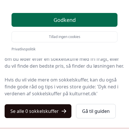
valgmuligheder
Godkend
Leder du efter de bedste sokkelskuffer? På Kulturnet
har vi udvalgt 0 produkter, så du let kan finde din
Tillad ingen cookies
favorit.
Privatlivspolitik
Uanset om du prioriterer høj kvalitet uanset prisen,
om du leder efter en sokkelskuffe med fri fragt, eller
du vil finde den bedste pris, så finder du løsningen her.
Hvis du vil vide mere om sokkelskuffer, kan du også
finde gode råd og tips i vores store guide: 'Dyk ned i
verdenen af sokkelskuffer på kulturnet.dk'
Se alle 0 sokkelskuffer
Gå til guiden