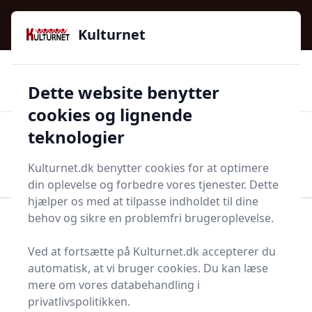
Kulturnet - Alt Det Gode I Livet | Din Kulturguide Siden
e menu
2016
Kulturnet
🌟🌟🌟🌟🌟
🌟
🚚
3.958 produktyper
Hurtig levering
Dette website benytter
🏷️
👍
97 kategorier
Kun godkendte butikker
cookies og lignende
teknologier
Men
Start søgning
Start søgning
Kulturnet.dk benytter cookies for at optimere
din oplevelse og forbedre vores tjenester. Dette
hjælper os med at tilpasse indholdet til dine
behov og sikre en problemfri brugeroplevelse.
Forside
Bolig og indretning
Møbler
Sokkelskuffe
Ved at fortsætte på Kulturnet.dk accepterer du
Find de bedste
automatisk, at vi bruger cookies. Du kan læse
mere om vores databehandling i
sokkelskuffer - 0
privatlivspolitikken.