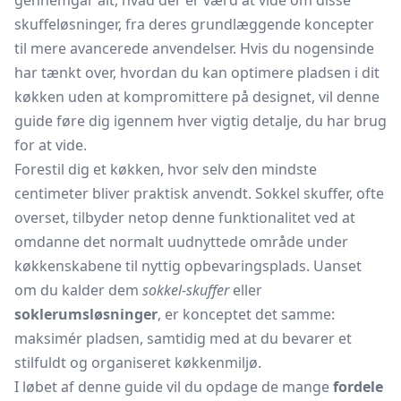
gennemgår alt, hvad der er værd at vide om disse
skuffeløsninger, fra deres grundlæggende koncepter
til mere avancerede anvendelser. Hvis du nogensinde
har tænkt over, hvordan du kan optimere pladsen i dit
køkken uden at kompromittere på designet, vil denne
guide føre dig igennem hver vigtig detalje, du har brug
for at vide.
Forestil dig et køkken, hvor selv den mindste
centimeter bliver praktisk anvendt. Sokkel skuffer, ofte
overset, tilbyder netop denne funktionalitet ved at
omdanne det normalt uudnyttede område under
køkkenskabene til nyttig opbevaringsplads. Uanset
om du kalder dem
sokkel-skuffer
eller
soklerumsløsninger
, er konceptet det samme:
maksimér pladsen, samtidig med at du bevarer et
stilfuldt og organiseret køkkenmiljø.
I løbet af denne guide vil du opdage de mange
fordele