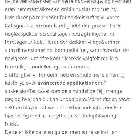
hvilke værktøjer der kan være nødvendige, og hvordan
man nemmest sikrer en gnidningsløs montering.
Hvis du er på markedet for sokkelskuffer, vil vores
købsguide være uundværlig, idet den præsenterer
nøgleaspekter, du skal tage i betragtning, før du
foretager et køb. Herunder dækker vi også emner
som dimensionering, kompatibilitet, samt hvordan du
navigerer i det ofte komplicerede valgfelt mellem
forskellige modeller og producenter.
Slutteligt vil vi, for dem med en smule mere erfaring,
kaste lys over
avancerede applikationer
af
sokkelskuffer, såvel som de almindelige fejl, mange
gør, og hvordan du kan undgå dem. Vores
tips og tricks
sektion tilbyder et væld af nyttige indsigter, der kan
hjælpe dig med at udnytte din sokkelopbevaring til
fulde.
Dette er ikke bare en guide, men en rejse ind i en