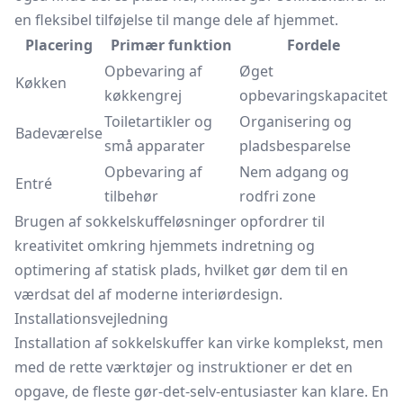
en fleksibel tilføjelse til mange dele af hjemmet.
Placering
Primær funktion
Fordele
Opbevaring af
Øget
Køkken
køkkengrej
opbevaringskapacitet
Toiletartikler og
Organisering og
Badeværelse
små apparater
pladsbesparelse
Opbevaring af
Nem adgang og
Entré
tilbehør
rodfri zone
Brugen af sokkelskuffeløsninger opfordrer til
kreativitet omkring hjemmets indretning og
optimering af statisk plads, hvilket gør dem til en
værdsat del af moderne interiørdesign.
Installationsvejledning
Installation af sokkelskuffer kan virke komplekst, men
med de rette værktøjer og instruktioner er det en
opgave, de fleste gør-det-selv-entusiaster kan klare. En