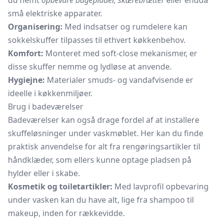
du nemt
opbevare bageplader, skærebrætter
eller endda
små elektriske apparater.
Organisering:
Med indsatser og rumdelere kan
sokkelskuffer tilpasses til ethvert køkkenbehov.
Komfort:
Monteret med soft-close mekanismer, er
disse skuffer nemme og lydløse at anvende.
Hygiejne:
Materialer smuds- og vandafvisende er
ideelle i køkkenmiljøer.
Brug i badeværelser
Badeværelser kan også drage fordel af at installere
skuffeløsninger under vaskmøblet. Her kan du finde
praktisk anvendelse for alt fra rengøringsartikler til
håndklæder, som ellers kunne optage pladsen på
hylder eller i skabe.
Kosmetik og toiletartikler:
Med lavprofil opbevaring
under vasken kan du have alt, lige fra shampoo til
makeup, inden for rækkevidde.