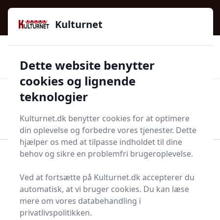
Kulturnet - Alt Det Gode I Livet | Din Kulturguide Siden
e menu
2016
Kulturnet
🌟🌟🌟🌟🌟
🌟
🚚
3.958 produktyper
Hurtig levering
Dette website benytter
🏷️
👍
97 kategorier
Kun godkendte butikker
cookies og lignende
teknologier
Men
Start søgning
Start søgning
Kulturnet.dk benytter cookies for at optimere
din oplevelse og forbedre vores tjenester. Dette
hjælper os med at tilpasse indholdet til dine
behov og sikre en problemfri brugeroplevelse.
Forside
Bolig og indretning
Møbler
Gulvpaneler
Ved at fortsætte på Kulturnet.dk accepterer du
Find de bedste
automatisk, at vi bruger cookies. Du kan læse
gulvpaneler - 0
mere om vores databehandling i
privatlivspolitikken.