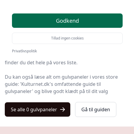
valgmuligheder
Leder du efter de bedste gulvpaneler? På Kulturnet
Godkend
har vi udvalgt 0 produkter, så du let kan finde din
favorit.
Tillad ingen cookies
Hvad enten du leder efter kvalitet, gode priser, en
Privatlivspolitik
specifik model eller et gulvpanel med fri levering,
finder du det hele på vores liste.
Du kan også læse alt om gulvpaneler i vores store
guide: 'Kulturnet.dk's omfattende guide til
gulvpaneler' og blive godt klædt på til dit valg
Se alle 0 gulvpaneler
Gå til guiden