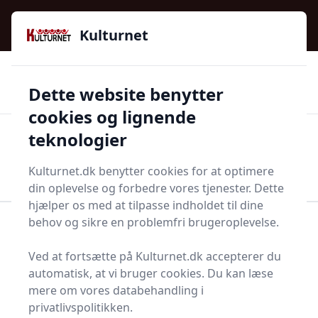
Kulturnet - Alt Det Gode I Livet | Din Kulturguide Siden
e menu
2016
Kulturnet
🌟🌟🌟🌟🌟
🌟
🚚
3.958 produktyper
Hurtig levering
Dette website benytter
🏷️
👍
97 kategorier
Kun godkendte butikker
cookies og lignende
teknologier
Men
Start søgning
Start søgning
Kulturnet.dk benytter cookies for at optimere
din oplevelse og forbedre vores tjenester. Dette
hjælper os med at tilpasse indholdet til dine
behov og sikre en problemfri brugeroplevelse.
Forside
Bolig og indretning
Møbler
Rulleskodder
Ved at fortsætte på Kulturnet.dk accepterer du
Topliste over de 0
automatisk, at vi bruger cookies. Du kan læse
mere om vores databehandling i
bedste rulleskodder i
privatlivspolitikken.