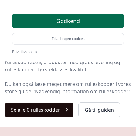
2025
Godkend
Du er landet på Kulturnet, det helt rigtige sted at finde
rulleskodder. Vi har udvalgt de 0 bedste produkter lige
Tillad ingen cookies
nu, så du er sikret et godt køb!
Privatlivspolitik
På vores liste finder du både de de bedste tilbud på
rulleskod i 2025, produkter med gratis levering og
rulleskodder i førsteklasses kvalitet.
Du kan også læse meget mere om rulleskodder i vores
store guide: 'Nødvendig information om rulleskodder'
Se alle 0 rulleskodder
Gå til guiden