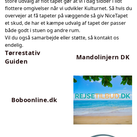
store udvalg af flot
tapet
gør at vi i dag sidder i lidt
flottere omgivelser når vi udvikler Kulturnet. Så hvis du
overvejer at få tapeter på væggende så giv NiceTapet
et skud, de har et kæmpe udvalg af tapet der passer
både godt i stuen og andre rum.
Vil du også samarbejde eller støtte, så kontakt os
endelig.
Tørrestativ
Mandolinjern DK
Guiden
Boboonline.dk