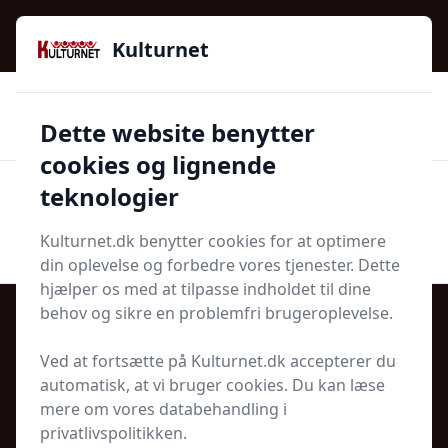
Kulturnet - Alt Det Gode I Livet | Din Kulturguide Siden
2016
Kulturnet
🌟🌟🌟🌟🌟
🌟
🚚
3.958 produktyper
Hurtig levering
Dette website benytter
🏷️
👍
97 kategorier
Kun godkendte butikker
cookies og lignende
teknologier
Men
Start søgning
Start søgning
Kulturnet.dk benytter cookies for at optimere
din oplevelse og forbedre vores tjenester. Dette
hjælper os med at tilpasse indholdet til dine
behov og sikre en problemfri brugeroplevelse.
Ved at fortsætte på Kulturnet.dk accepterer du
Velkommen til
automatisk, at vi bruger cookies. Du kan læse
mere om vores databehandling i
kulturnet.dk
privatlivspolitikken.