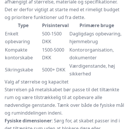
afhængigt af størrelse, materiale og specifikationer.
Det er derfor vigtigt at starte med et rimeligt budget
og prioritere funktioner ud fra dette.
Type
Prisinterval
Primære bruge
Enkelt
500-1500
Dagligdags opbevaring,
opbevaring
DKK
hjemmebrug
Kompakte
1500-5000
Kontororganisation,
kontorskabe
DKK
dokumenter
Værdigenstande, høj
Sikringskabe
5000+ DKK
sikkerhed
Valg af størrelse og kapacitet
Størrelsen på metalskabet bør passe til det tiltænkte
rum og være tilstrækkelig til at opbevare alle
nødvendige genstande. Tænk over både de fysiske mål
og ruminddelingen indeni.
Fysiske dimensioner
: Sørg for, at skabet passer ind i
det tiltænkte rum uden at blokere døre eller