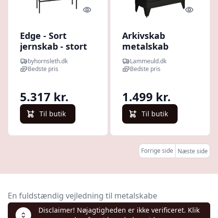
Quick look
Quick l
Edge - Sort
Arkivskab
jernskab - stort
metalskab
multifunktionelt
byhornsleth.dk
Lammeuld.dk
skab med
Bedste pris
Bedste pris
magnetisk
lameller
5.317 kr.
1.499 kr.
dobbeltdør
justerbar hylde
Til butik
Til butik
kontorskab
opbevaringsskab
til
Forrige side
Næste side
hjemmekontor
stue 75 x 33 x 110
cm sort
En fuldstændig vejledning til metalskabe
Disclaimer! Nøjagtigheden er ikke verificeret. Klik