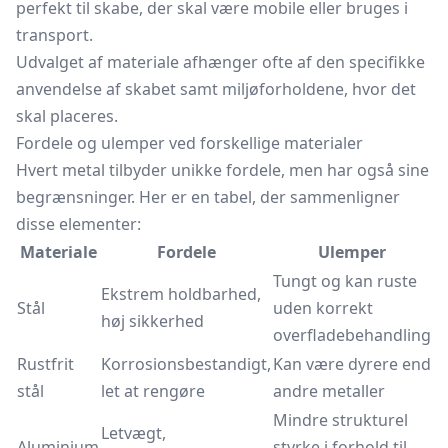
perfekt til skabe, der skal være mobile eller bruges i
transport.
Udvalget af materiale afhænger ofte af den specifikke
anvendelse af skabet samt miljøforholdene, hvor det
skal placeres.
Fordele og ulemper ved forskellige materialer
Hvert metal tilbyder unikke fordele, men har også sine
begrænsninger. Her er en tabel, der sammenligner
disse elementer:
Materiale
Fordele
Ulemper
Tungt og kan ruste
Ekstrem holdbarhed,
Stål
uden korrekt
høj sikkerhed
overfladebehandling
Rustfrit
Korrosionsbestandigt,
Kan være dyrere end
stål
let at rengøre
andre metaller
Mindre strukturel
Letvægt,
Aluminium
styrke i forhold til