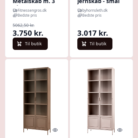
Metalskab m. 3
jernskab - smal
Låger - Demo
Fitnessengros.dk
byhornsleth.dk
Bedste pris
Bedste pris
5062,50 kr.
3.750 kr.
3.017 kr.
Til butik
Til butik
Quick look
Quick l