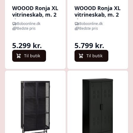
WOOOD Ronja XL
WOOOD Ronja XL
vitrineskab, m. 2
vitrineskab, m. 2
låger og 4 hylder
låger og 4 hylder
Boboonline.dk
Boboonline.dk
- glas og
- rosa metal
Bedste pris
Bedste pris
militærbrun
metal
5.299 kr.
5.799 kr.
Til butik
Til butik