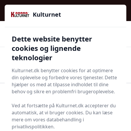
Kulturnet - Alt Det Gode I Livet | Din Kulturguide Siden
e menu
2016
Kulturnet
🌟🌟🌟🌟🌟
🌟
🚚
3.958 produktyper
Hurtig levering
Dette website benytter
🏷️
👍
97 kategorier
Kun godkendte butikker
cookies og lignende
teknologier
Men
Start søgning
Start søgning
Kulturnet.dk benytter cookies for at optimere
din oplevelse og forbedre vores tjenester. Dette
hjælper os med at tilpasse indholdet til dine
behov og sikre en problemfri brugeroplevelse.
Forside
Bolig og indretning
Møbler
Metalskab
Ved at fortsætte på Kulturnet.dk accepterer du
Bedste metalskabe på
automatisk, at vi bruger cookies. Du kan læse
markedet - 6
mere om vores databehandling i
privatlivspolitikken.