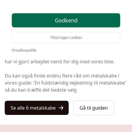
anbefalinger
Du er landet på Kulturnet, det helt rigtige sted at finde
Godkend
metalskabe. Vi har udvalgt de 6 bedste produkter lige
nu, så du er sikret et godt køb!
Tillad ingen cookies
Hvad enten du leder efter kvalitet, et prisvenligt valg,
Privatlivspolitik
en specifik model eller gratis levering på metalskab,
har vi gjort arbejdet nemt for dig med vores liste.
Du kan også finde endnu flere råd om metalskabe i
vores guide: 'En fuldstændig vejledning til metalskabe'
så du kan træffe det bedste valg
Se alle 6 metalskabe
Gå til guiden