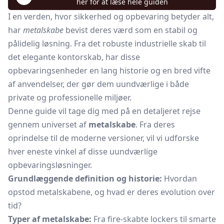
her for at læse hele guiden
I en verden, hvor sikkerhed og opbevaring betyder alt,
har
metalskabe
bevist deres værd som en stabil og
pålidelig løsning. Fra det robuste industrielle skab til
det elegante
kontorskab,
har disse
opbevaringsenheder en lang historie og en bred vifte
af anvendelser, der gør dem uundværlige i både
private og professionelle miljøer.
Denne guide vil tage dig med på en detaljeret rejse
gennem universet af
metalskabe
. Fra deres
oprindelse til de moderne versioner, vil vi udforske
hver eneste vinkel af disse uundværlige
opbevaringsløsninger.
Grundlæggende definition og historie:
Hvordan
opstod metalskabene, og hvad er deres evolution over
tid?
Typer af metalskabe:
Fra fire-skabte lockers til smarte