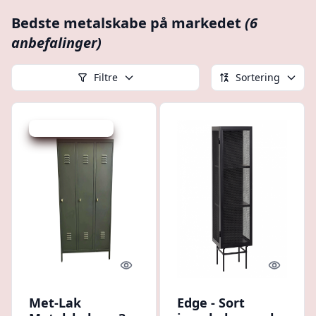
Bedste metalskabe på markedet
(6
anbefalinger)
Filtre
Sortering
Udsalg - spar 25 %
Quick look
Quick l
Met-Lak
Edge - Sort