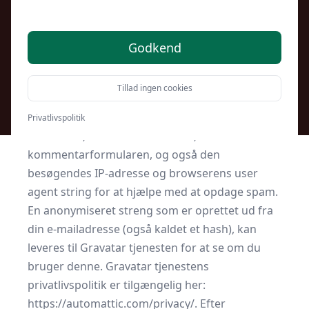
Godkend
Hvem er vi
Vores webstedsadresse er: kulturnet.dk
Tillad ingen cookies
Kommentarer
Når besøgende skriver kommentarer på
Privatlivspolitik
webstedet, indsamler vi de data, som vises i
kommentarformularen, og også den
besøgendes IP-adresse og browserens user
agent string for at hjælpe med at opdage spam.
En anonymiseret streng som er oprettet ud fra
din e-mailadresse (også kaldet et hash), kan
leveres til Gravatar tjenesten for at se om du
bruger denne. Gravatar tjenestens
privatlivspolitik er tilgængelig her:
https://automattic.com/privacy/. Efter