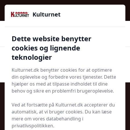
Kulturnet - Alt Det Gode I Livet | Din Kulturguide Siden
2016
Kulturnet
🌟🌟🌟🌟🌟
🌟
🚚
3.958 produktyper
Hurtig levering
Dette website benytter
🏷️
👍
97 kategorier
Kun godkendte butikker
cookies og lignende
teknologier
Men
Start søgning
Start søgning
Kulturnet.dk benytter cookies for at optimere
din oplevelse og forbedre vores tjenester. Dette
hjælper os med at tilpasse indholdet til dine
behov og sikre en problemfri brugeroplevelse.
Ved at fortsætte på Kulturnet.dk accepterer du
Privatlivspolitik for Kulturnet.dk
automatisk, at vi bruger cookies. Du kan læse
mere om vores databehandling i
privatlivspolitikken.