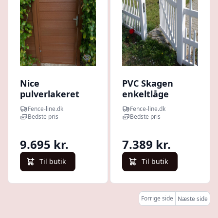
Quick look
Quick l
Nice
PVC Skagen
pulverlakeret
enkeltlåge
sort komposit
100x150cm -
Fence-line.dk
Fence-line.dk
enkeltlåge inkl.
smalle stave
Bedste pris
Bedste pris
stolper - 97 cm
bred, valgfri
9.695 kr.
7.389 kr.
højde Brun
180cm
Til butik
Til butik
Venstrehængt
Forrige side
Næste side