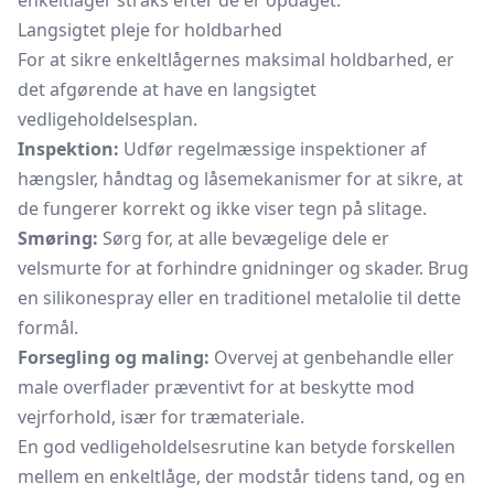
enkeltlåger straks efter de er opdaget.
Langsigtet pleje for holdbarhed
For at sikre enkeltlågernes maksimal holdbarhed, er
det afgørende at have en langsigtet
vedligeholdelsesplan.
Inspektion:
Udfør regelmæssige inspektioner af
hængsler, håndtag og låsemekanismer for at sikre, at
de fungerer korrekt og ikke viser tegn på slitage.
Smøring:
Sørg for, at alle bevægelige dele er
velsmurte for at forhindre gnidninger og skader. Brug
en silikonespray eller en traditionel metalolie til dette
formål.
Forsegling og maling:
Overvej at genbehandle eller
male overflader præventivt for at beskytte mod
vejrforhold, især for træmateriale.
En god vedligeholdelsesrutine kan betyde forskellen
mellem en enkeltlåge, der modstår tidens tand, og en