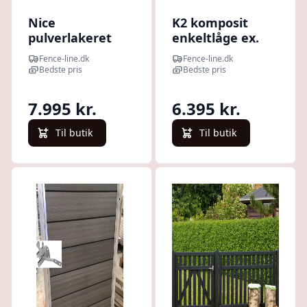
Nice
K2 komposit
pulverlakeret
enkeltlåge ex.
sort komposit
stolper 100cm i
Fence-line.dk
Fence-line.dk
enkeltlåge inkl.
bredden x den
Bedste pris
Bedste pris
stolper - 97 cm
valgte højde
bred, valgfri
Mørk mahogni
7.995 kr.
6.395 kr.
højde Brun 90cm
180cm
kun m. glipfald
Til butik
Til butik
Højrehængt