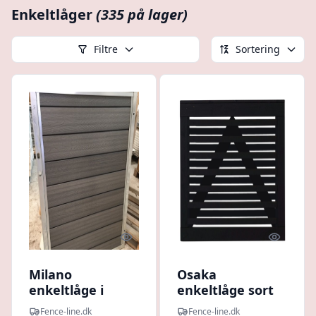
Enkeltlåger
(335 på lager)
Filtre
Sortering
Quick look
Quick l
Milano
Osaka
enkeltlåge i
enkeltlåge sort
komposit inkl.
100x93cm (BxH)
Fence-line.dk
Fence-line.dk