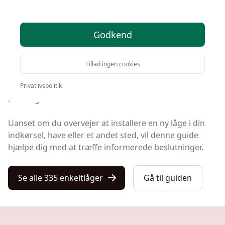
Velkommen til vores omfattende guide om enkeltlåger,
hvor vi dykker ned i alle aspekter af denne praktiske
Godkend
og æstetiske løsning.
Enkeltlåger, også kendt som enkeltporte, er meget
Tillad ingen cookies
mere end blot en ind- og udgangsbarriere; de er en
integreret del af både boligens arkitektur og
Privatlivspolitik
hverdagslivets funktionalitet.
Uanset om du overvejer at installere en ny låge i din
indkørsel, have eller et andet sted, vil denne guide
hjælpe dig med at træffe informerede beslutninger.
Se alle 335 enkeltlåger
Gå til guiden