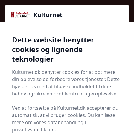
Kulturnet - Alt Det Gode I Livet | Din Kulturguide Siden
e menu
2016
Kulturnet
🌟🌟🌟🌟🌟
🌟
🚚
3.958 produktyper
Hurtig levering
Dette website benytter
🏷️
👍
97 kategorier
Kun godkendte butikker
cookies og lignende
teknologier
Men
Start søgning
Start søgning
Kulturnet.dk benytter cookies for at optimere
din oplevelse og forbedre vores tjenester. Dette
hjælper os med at tilpasse indholdet til dine
behov og sikre en problemfri brugeroplevelse.
Forside
Bolig og indretning
Møbler
Enkeltlåge
Ved at fortsætte på Kulturnet.dk accepterer du
Enkeltlåger - 335 på
automatisk, at vi bruger cookies. Du kan læse
lager
mere om vores databehandling i
privatlivspolitikken.