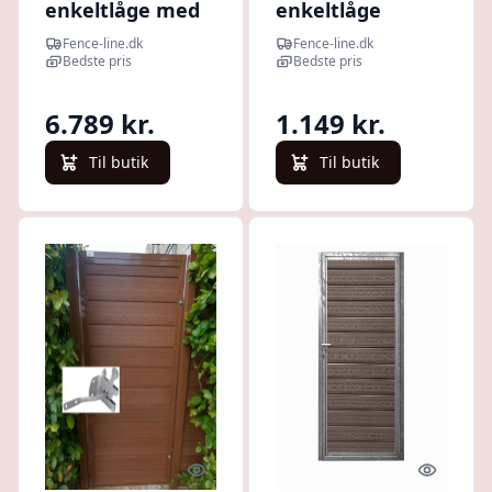
enkeltlåge med
enkeltlåge
brede stave i
100x98cm
Fence-line.dk
Fence-line.dk
100x100cm (BxH)
Bedste pris
Bedste pris
6.789 kr.
1.149 kr.
Til butik
Til butik
Quick look
Quick l