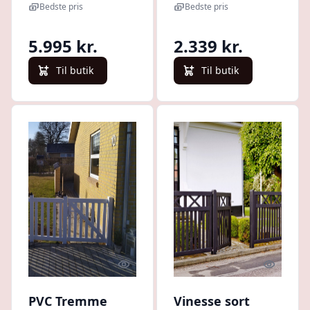
stolper 97cm i
Bedste pris
Bedste pris
bredden x den
valgte højde Grå
5.995 kr.
2.339 kr.
135cm
Højrehængt
Til butik
Til butik
Quick look
Quick l
PVC Tremme
Vinesse sort