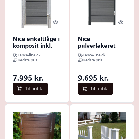
Quick look
Quick l
Nice enkeltlåge i
Nice
komposit inkl.
pulverlakeret
stolper 97cm i
sort komposit
Fence-line.dk
Fence-line.dk
bredden x den
enkeltlåge inkl.
Bedste pris
Bedste pris
valgte højde Grå
stolper - 97 cm
210cm
bred, valgfri
7.995 kr.
9.695 kr.
Højrehængt
højde Grå 165cm
Højrehængt
Til butik
Til butik