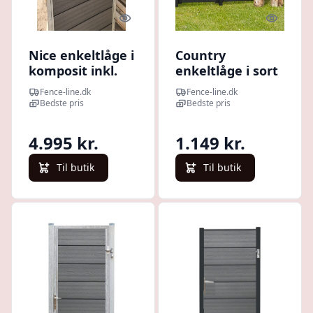
Quick look
Quick l
Nice enkeltlåge i
Country
komposit inkl.
enkeltlåge i sort
stolper 97cm i
100x98cm (BxH)
Fence-line.dk
Fence-line.dk
bredden x den
Bedste pris
Bedste pris
valgte højde Grå
90cm kun m.
4.995 kr.
1.149 kr.
glipfald
Venstrehængt
Til butik
Til butik