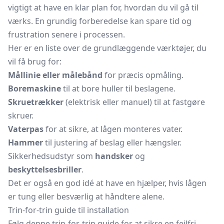
vigtigt at have en klar plan for, hvordan du vil gå til
værks. En grundig forberedelse kan spare tid og
frustration senere i processen.
Her er en liste over de grundlæggende værktøjer, du
vil få brug for:
Mållinie eller målebånd
for præcis opmåling.
Boremaskine
til at bore huller til beslagene.
Skruetrækker
(elektrisk eller manuel) til at fastgøre
skruer.
Vaterpas
for at sikre, at lågen monteres vater.
Hammer
til justering af beslag eller hængsler.
Sikkerhedsudstyr som
handsker
og
beskyttelsesbriller
.
Det er også en god idé at have en hjælper, hvis lågen
er tung eller besværlig at håndtere alene.
Trin-for-trin guide til installation
Følg denne trin-for-trin guide for at sikre en fejlfri