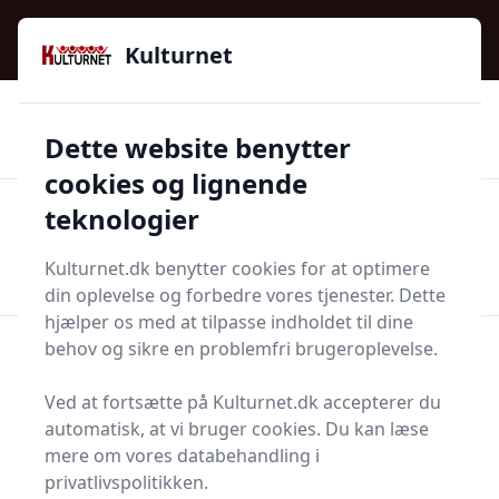
Kulturnet - Alt Det Gode I Livet | Din Kulturguide Siden
2016
Kulturnet
🌟🌟🌟🌟🌟
🌟
🚚
3.958 produktyper
Hurtig levering
Dette website benytter
🏷️
👍
97 kategorier
Kun godkendte butikker
cookies og lignende
teknologier
Men
Start søgning
Start søgning
Kulturnet.dk benytter cookies for at optimere
din oplevelse og forbedre vores tjenester. Dette
hjælper os med at tilpasse indholdet til dine
Forside
Bolig og indretning
Soveværelse
behov og sikre en problemfri brugeroplevelse.
Senge og madrasser
Ved at fortsætte på Kulturnet.dk accepterer du
Senge og madrasser
automatisk, at vi bruger cookies. Du kan læse
mere om vores databehandling i
privatlivspolitikken.