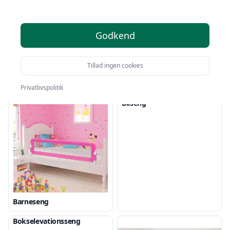
Godkend
Tillad ingen cookies
Babymadras
Babyseng
Privatlivspolitik
Bilseng
Barneseng
Bokselevationsseng