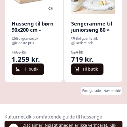
Quick look
Quick l
Husseng til børn
Sengeramme til
90x200 cm -
juniorseng 80 ×
massivt fyrretræ
200 cm - massivt
Boligcenter.dk
Boligcenter.dk
fyrretræ,
Bedste pris
Bedste pris
husseng
1605 kr.
924 kr.
1.259 kr.
719 kr.
Til butik
Til butik
Forrige side
Næste side
Kulturnet.dk's omfattende guide til hussenge
Disclaimer! Nøjagtigheden er ikke verificeret. Klik