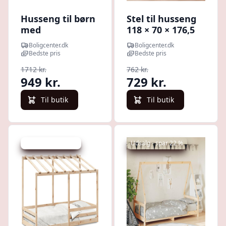
Husseng til børn
Stel til husseng
med
118 × 70 × 176,5
opbevaringsskuffe
cm - massivt
Boligcenter.dk
Boligcenter.dk
80x160 cm -
fyrretræ, hvid
Bedste pris
Bedste pris
massivt fyrretræ,
1712 kr.
762 kr.
mørkegrå
949 kr.
729 kr.
Til butik
Til butik
Udsalg - spar 21 %
Udsalg - spar 22 %