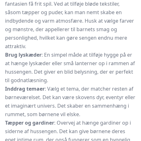
fantasien få frit spil. Ved at tilføje bløde tekstiler,
såsom tæpper og puder, kan man nemt skabe en
indbydende og varm atmosfære. Husk at vælge farver
og mønstre, der appellerer til barnets smag og
personlighed, hvilket kan gøre sengen endnu mere
attraktiv.
Brug lyskæder
: En simpel måde at tilføje hygge på er
at hænge lyskæder eller små lanterner op i rammen af
hussengen. Det giver en blid belysning, der er perfekt
til godnatlæsning.
Inddrag temaer
: Vælg et tema, der matcher resten af
børneværelset. Det kan være skovens dyr, eventyr eller
et imaginært univers. Det skaber en sammenhæng i
rummet, som børnene vil elske.
Tæpper og gardiner
: Overvej at hænge gardiner op i
siderne af hussengen. Det kan give børnene deres
eget intime rum, der også fungerer som en hyggelig