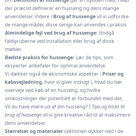
om
Definition af hussenge
går vi i dybden med, hvad
der præcist definerer en husseng og dens mange
anvendelser. Videre i
Brug af hussenge
vil vi udforske
de mange måder, disse senge kan anvendes i praksis.
Almindelige fejl ved brug af hussenge:
Undgå
faldgruberne ved installation eller brug af disse
møbler.
Bedste praksis for hussenge:
Lær de tips, som
eksperter anbefaler for optimal anvendelse.
Vi dækker også de økonomiske aspekter i
Priser og
købsvejledning
, hvor vi giver indsigt i, hvad du bør
overveje ved køb af en husseng, og hvilke
omkostninger der potentielt er forbundet med det.
Vil du have mere ud af din husseng? I
Tips og tricks til
brug af hussenge
vil vi give kreative råd til at maksimere
dens anvendelser.
Størrelser og materialer
sektionen dykker ned i de