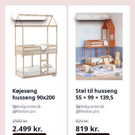
Udsalg - spar 3 %
Udsalg - spar 1 %
Quick look
Quick l
Køjeseng
Stel til husseng
husseng 90x200
55 × 99 × 139,5
cm i massivt
cm - massivt
Boligcenter.dk
Boligcenter.dk
fyrretræ - uden
fyrretræ,
Bedste pris
Bedste pris
madras
gyldenbrun
2589 kr.
829 kr.
2.499 kr.
819 kr.