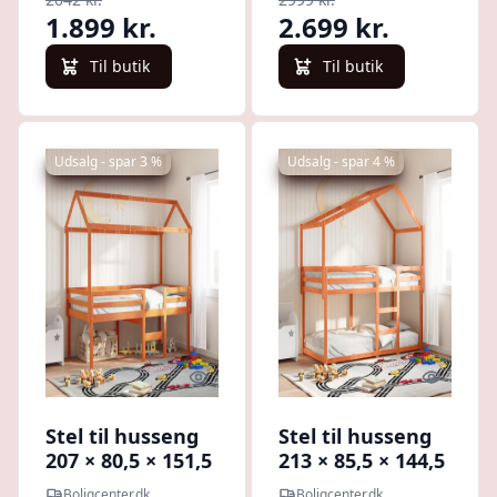
1.899 kr.
2.699 kr.
Til butik
Til butik
Udsalg - spar 3 %
Udsalg - spar 4 %
Quick look
Quick l
Stel til husseng
Stel til husseng
207 × 80,5 × 151,5
213 × 85,5 × 144,5
cm - massivt
cm - massivt
Boligcenter.dk
Boligcenter.dk