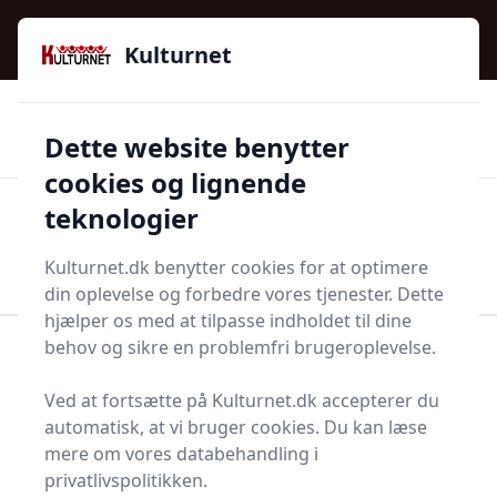
Kulturnet - Alt Det Gode I Livet | Din Kulturguide Siden
e menu
2016
Kulturnet
🌟🌟🌟🌟🌟
🌟
🚚
3.958 produktyper
Hurtig levering
Dette website benytter
🏷️
👍
97 kategorier
Kun godkendte butikker
cookies og lignende
teknologier
Men
Start søgning
Start søgning
Kulturnet.dk benytter cookies for at optimere
din oplevelse og forbedre vores tjenester. Dette
hjælper os med at tilpasse indholdet til dine
behov og sikre en problemfri brugeroplevelse.
Forside
Bolig og indretning
Soveværelse
Senge og madrasser
Husseng
Ved at fortsætte på Kulturnet.dk accepterer du
Hussenge - 164 på lager
automatisk, at vi bruger cookies. Du kan læse
mere om vores databehandling i
privatlivspolitikken.