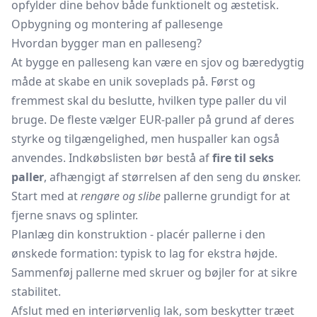
opfylder dine behov både funktionelt og æstetisk.
Opbygning og montering af pallesenge
Hvordan bygger man en palleseng?
At bygge en palleseng kan være en sjov og bæredygtig
måde at skabe en unik soveplads på. Først og
fremmest skal du beslutte, hvilken type paller du vil
bruge. De fleste vælger EUR-paller på grund af deres
styrke og tilgængelighed, men huspaller kan også
anvendes. Indkøbslisten bør bestå af
fire til seks
paller
, afhængigt af størrelsen af den seng du ønsker.
Start med at
rengøre og slibe
pallerne grundigt for at
fjerne snavs og splinter.
Planlæg din konstruktion - placér pallerne i den
ønskede formation: typisk to lag for ekstra højde.
Sammenføj pallerne med skruer og bøjler for at sikre
stabilitet.
Afslut med en interiørvenlig lak, som beskytter træet