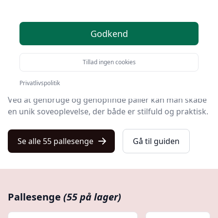
Velkommen til vores omfattende guide til pallesenge,
den alsidige og innovative løsning, der har taget både
interiørverdenen og gør-det-selv-projekter med storm.
Godkend
En palleseng er ikke blot en seng, den repræsenterer
Tillad ingen cookies
en filosofi om bæredygtighed, kreativitet og
funktionalitet.
Privatlivspolitik
Ved at genbruge og genopfinde paller kan man skabe
en unik soveoplevelse, der både er stilfuld og praktisk.
Se alle 55 pallesenge
Gå til guiden
Pallesenge
(55 på lager)