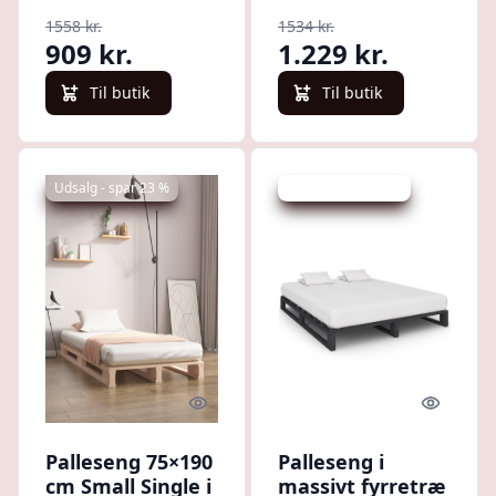
1558 kr.
1534 kr.
909 kr.
1.229 kr.
Til butik
Til butik
Udsalg - spar 23 %
Udsalg - spar 31 %
Quick look
Quick l
Palleseng 75×190
Palleseng i
cm Small Single i
massivt fyrretræ