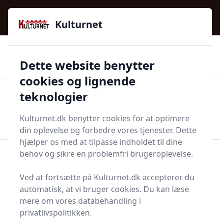
Kulturnet - Alt Det Gode I Livet | Din Kulturguide Siden
e menu
2016
Kulturnet
🌟🌟🌟🌟🌟
🌟
🚚
3.958 produktyper
Hurtig levering
Dette website benytter
🏷️
👍
97 kategorier
Kun godkendte butikker
cookies og lignende
teknologier
Men
Start søgning
Start søgning
Kulturnet.dk benytter cookies for at optimere
din oplevelse og forbedre vores tjenester. Dette
hjælper os med at tilpasse indholdet til dine
behov og sikre en problemfri brugeroplevelse.
Forside
Bolig og indretning
Soveværelse
Senge og madrasser
Palleseng
Ved at fortsætte på Kulturnet.dk accepterer du
Pallesenge - 55 på lager
automatisk, at vi bruger cookies. Du kan læse
mere om vores databehandling i
privatlivspolitikken.