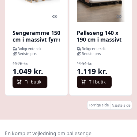
Quick look
Quick l
Sengeramme 150x200
Palleseng 140 x
cm i massivt fyrretræ -
190 cm i massivt
palleseng/platformsseng
fyrretræ - sort
Boligcenter.dk
Boligcenter.dk
uden madras
Bedste pris
Bedste pris
1526 kr.
1954 kr.
1.049 kr.
1.119 kr.
Til butik
Til butik
Forrige side
Næste side
En komplet vejledning om pallesenge