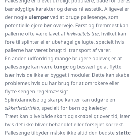
Pallesenge er blevet utroligt populære, både for deres
bæredygtige karakter og deres rå æstetik. Alligevel er
der nogle
ulemper
ved at bruge pallesenge, som
potentielle ejere bør overveje. Først og fremmest kan
pallerne ofte være lavet af
lavkvalitets træ
, hvilket kan
føre til splinter eller ubehagelige lugte, specielt hvis
pallerne har været brugt til transport af varer.
En anden udfordring mange brugere oplever, er at
pallesenge kan være
tunge
og besværlige at flytte,
især hvis de ikke er bygget i moduler. Dette kan skabe
problemer, hvis du har brug for at omrokere eller
flytte sengen regelmæssigt.
Splintdannelse og skarpe kanter kan udgøre en
sikkerhedsrisiko
, specielt for børn og kæledyr.
Træet kan blive både skørt og skrøbeligt over tid, især
hvis det ikke bliver behandlet eller forsejlet korrekt.
Pallesenge tilbyder måske ikke altid den bedste
støtte