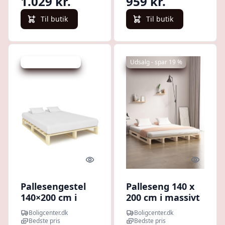
1.029 kr.
959 kr.
Til butik
Til butik
Udsalg - spar 41 %
Udsalg - spar 19 %
Quick look
Quick l
Pallesengestel
Palleseng 140 x
140×200 cm i
200 cm i massivt
massivt fyrretræ
fyrretræ - lav
Boligcenter.dk
Boligcenter.dk
- natur
sengeramme
Bedste pris
Bedste pris