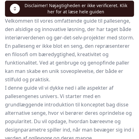
Disclaimer! Nøjagtigheden er ikke verificeret. Klik
her for at læse hele guiden
Velkommen til vores omfattende guide til pallesenge,
den alsidige og innovative løsning, der har taget både
interiørverdenen og gør-det-selv-projekter med storm.
En palleseng er ikke blot en seng, den repræsenterer
en filosofi om bæredygtighed, kreativitet og
funktionalitet. Ved at genbruge og genopfinde paller
kan man skabe en unik soveoplevelse, der både er
stilfuld og praktisk.
I denne guide vil vi dykke ned i alle aspekter af
pallesengenes univers. Vi starter med en
grundlæggende introduktion til konceptet bag disse
alternative senge, hvor vi berører deres oprindelse og
popularitet. Du vil opdage, hvordan bæreevne og
designparametre spiller ind, når man bevæger sig ind i
verden af
pallevogne
og deres mange