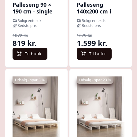
Palleseng 90 ×
Palleseng
190 cm - single
140x200 cm i
sengeramme i
massivt fyrretræ
Boligcenter.dk
Boligcenter.dk
massivt fyrretræ
- gyldenbrun
Bedste pris
Bedste pris
1072 kr.
1679 kr.
819 kr.
1.599 kr.
Til butik
Til butik
Udsalg - spar 3 %
Udsalg - spar 23 %