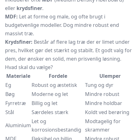
eller
krydsfiner
.
MDF:
Let at forme og male, og ofte brugt i
budgetvenlige modeller. Dog mindre robust end
massivt træ.
Krydsfiner:
Består af flere lag træ der er limet under
pres, hvilket gør det stærkt og stabilt. Et godt valg for
dem, der ønsker en solid, men prisvenlig løsning.
Hvad skal du vælge?
Materiale
Fordele
Ulemper
Eg
Robust og æstetisk
Tung og dyr
Bøg
Moderne og let
Mindre robust
Fyrretræ
Billig og let
Mindre holdbar
Stål
Særdeles stærk
Koldt ved berøring
Let og
Modtagelig for
Aluminium
korrosionsbestandig
skrammer
MDF
Fleksibel og billig
Mindre robust