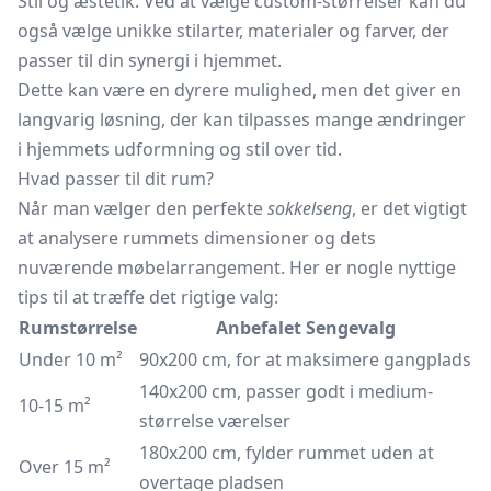
Stil og æstetik: Ved at vælge custom-størrelser kan du
også vælge unikke stilarter, materialer og farver, der
passer til din synergi i hjemmet.
Dette kan være en dyrere mulighed, men det giver en
langvarig løsning, der kan tilpasses mange ændringer
i hjemmets udformning og stil over tid.
Hvad passer til dit rum?
Når man vælger den perfekte
sokkelseng
, er det vigtigt
at analysere rummets dimensioner og dets
nuværende møbelarrangement. Her er nogle nyttige
tips til at træffe det rigtige valg:
Rumstørrelse
Anbefalet Sengevalg
Under 10 m²
90x200 cm, for at maksimere gangplads
140x200 cm, passer godt i medium-
10-15 m²
størrelse værelser
180x200 cm, fylder rummet uden at
Over 15 m²
overtage pladsen