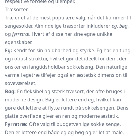
respektive fordele og ulemper.
Træsorter
Træ er et af de mest populære valg, når det kommer til
sengesokler. Almindelige træsorter inkluderer
eg
,
bøg
,
og
fyrretræ
. Hvert af disse har sine egne unikke
egenskaber.
Eg:
Kendt for sin holdbarhed og styrke. Eg har en tung
og robust struktur, hvilket gør det ideelt for dem, der
ønsker en langtidsholdbar sokkelseng. Den naturlige
varme i egetræ tilføjer også en æstetisk dimension til
soveværelset.
Bøg:
En fleksibel og stærk træsort, der ofte bruges i
moderne design. Bøg er lettere end eg, hvilket kan
gøre det lettere at flytte rundt på sokkelsengen. Dens
glatte overflade giver en ren og moderne æstetik.
Fyrretræ:
Ofte valg til budgetvenlige sokkelsenge.
Den er lettere end både eg og bøg og er let at male,