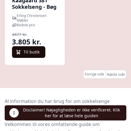
Kaagaard 381
Sokkelseng - Bøg
: Erling
Erling Christensen
Christensen
Møbler
Møbler
Bedste pris
4477 kr.
3.805 kr.
Til butik
Forrige side
Næste side
Al information du har brug for om sokkelsenge
Disclaimer! Nøjagtigheden er ikke verificeret. Klik
her for at læse hele guiden
Velkommen til vores omfattende guide om