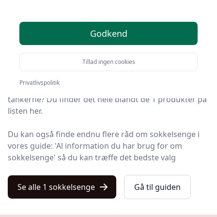
anbefalinger
Godkend
Du er landet på Kulturnet, hvor du finder de bedste
sokkelsenge. Vi har udvalgt 1 produkter til dig!
Tillad ingen cookies
Leder du efter et godt sokkelseng tilbud? Vil du have
Privatlivspolitik
gratis fragt? Eller har du allerede en bestemt model i
tankerne? Du finder det hele blandt de 1 produkter på
listen her.
Du kan også finde endnu flere råd om sokkelsenge i
vores guide: 'Al information du har brug for om
sokkelsenge' så du kan træffe det bedste valg
Se alle 1 sokkelsenge
Gå til guiden