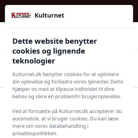
Kulturnet - Alt Det Gode I Livet | Din Kulturguide Siden
e menu
2016
Kulturnet
🌟🌟🌟🌟🌟
🌟
🚚
3.958 produktyper
Hurtig levering
Dette website benytter
🏷️
👍
97 kategorier
Kun godkendte butikker
cookies og lignende
teknologier
Men
Start søgning
Start søgning
Kulturnet.dk benytter cookies for at optimere
din oplevelse og forbedre vores tjenester. Dette
hjælper os med at tilpasse indholdet til dine
behov og sikre en problemfri brugeroplevelse.
Forside
Bolig og indretning
Soveværelse
Senge og madrasser
Sokkelseng
Ved at fortsætte på Kulturnet.dk accepterer du
Bedste sokkelsenge på
automatisk, at vi bruger cookies. Du kan læse
mere om vores databehandling i
markedet - 1
privatlivspolitikken.