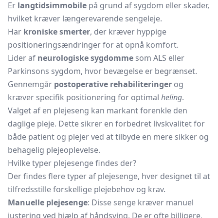
Er
langtidsimmobile
på grund af sygdom eller skader,
hvilket kræver længerevarende sengeleje.
Har
kroniske smerter
, der kræver hyppige
positioneringsændringer for at opnå komfort.
Lider af
neurologiske sygdomme
som ALS eller
Parkinsons sygdom, hvor bevægelse er begrænset.
Gennemgår
postoperative rehabiliteringer
og
kræver specifik positionering for optimal
heling
.
Valget af en plejeseng kan markant forenkle den
daglige pleje. Dette sikrer en forbedret livskvalitet for
både patient og plejer ved at tilbyde en mere sikker og
behagelig plejeoplevelse.
Hvilke typer plejesenge findes der?
Der findes flere typer af plejesenge, hver designet til at
tilfredsstille forskellige plejebehov og krav.
Manuelle plejesenge
: Disse senge kræver manuel
justering ved hjælp af håndsving. De er ofte billigere,