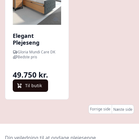
Quick look
Elegant
Plejeseng
Gloriosa I Hotel-
Gloria Mundi Care DK
Design - inkl.
Bedste pris
madras, betræk
og levering
49.750 kr.
Til butik
Forrige side
Næste side
Din vejledning til at opdage plejesenge