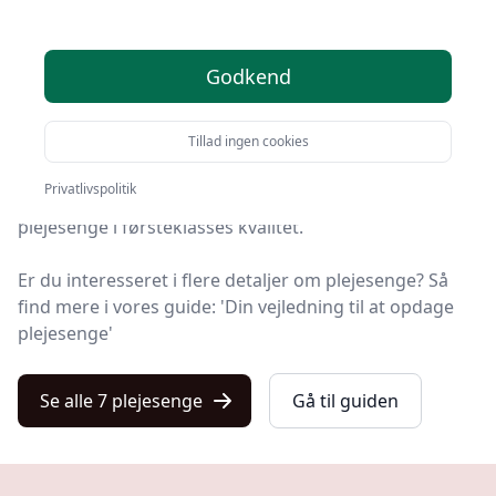
2025
Godkend
Leder du efter de bedste plejesenge? På Kulturnet har
vi udvalgt 7 produkter, så du let kan finde din favorit.
Tillad ingen cookies
På vores liste finder du både de de bedste tilbud på
Privatlivspolitik
plejeseng i 2025, produkter med gratis levering og
plejesenge i førsteklasses kvalitet.
Er du interesseret i flere detaljer om plejesenge? Så
find mere i vores guide: 'Din vejledning til at opdage
plejesenge'
Se alle 7 plejesenge
Gå til guiden