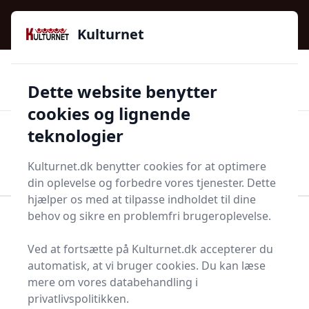
Kulturnet - Alt Det Gode I Livet | Din Kulturguide Siden
e menu
2016
Kulturnet
🌟🌟🌟🌟🌟
🌟
🚚
3.958 produktyper
Hurtig levering
Dette website benytter
🏷️
👍
97 kategorier
Kun godkendte butikker
cookies og lignende
teknologier
Men
Start søgning
Start søgning
Kulturnet.dk benytter cookies for at optimere
din oplevelse og forbedre vores tjenester. Dette
hjælper os med at tilpasse indholdet til dine
behov og sikre en problemfri brugeroplevelse.
Forside
Bolig og indretning
Soveværelse
Senge og madrasser
Plejeseng
Ved at fortsætte på Kulturnet.dk accepterer du
Topliste over de 7
automatisk, at vi bruger cookies. Du kan læse
mere om vores databehandling i
bedste plejesenge i
privatlivspolitikken.