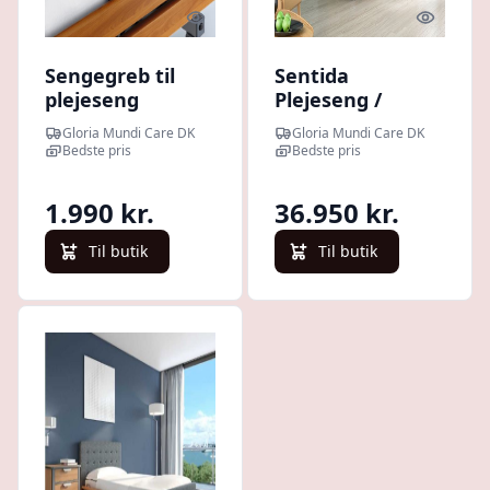
Quick look
Quick l
Sengegreb til
Sentida
plejeseng
Plejeseng /
(udstigningshjælp)
Demensseng -
Gloria Mundi Care DK
Gloria Mundi Care DK
inkl. madras,
Bedste pris
Bedste pris
betræk og
levering
1.990 kr.
36.950 kr.
Til butik
Til butik