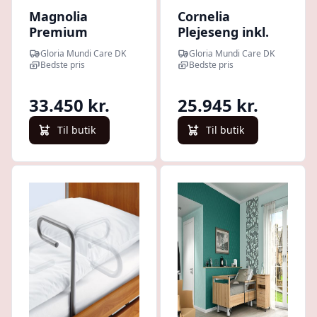
Magnolia
Cornelia
Premium
Plejeseng inkl.
Plejeseng inkl.
madras, betræk
Gloria Mundi Care DK
Gloria Mundi Care DK
madras, betræk
og levering
Bedste pris
Bedste pris
og levering
33.450 kr.
25.945 kr.
Til butik
Til butik