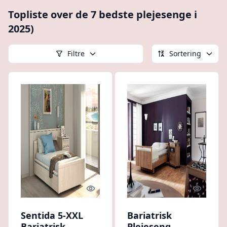
Topliste over de 7 bedste plejesenge i
2025)
Filtre
Sortering
Quick look
Quick l
Sentida 5-XXL
Bariatrisk
Bariatrisk
Plejeseng