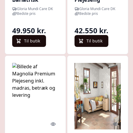
Plejeseng
Carisma 300-XL
Gloria Mundi Care DK
Gloria Mundi Care DK
inkl. madras,
Bedste pris
Bedste pris
betræk og
levering
49.950 kr.
42.550 kr.
Til butik
Til butik
Quick look
Quick l