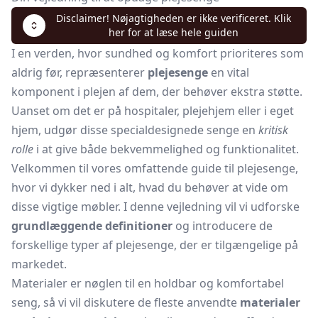
Disclaimer! Nøjagtigheden er ikke verificeret. Klik
her for at læse hele guiden
I en verden, hvor sundhed og komfort prioriteres som
aldrig før, repræsenterer
plejesenge
en vital
komponent i plejen af dem, der behøver ekstra støtte.
Uanset om det er på hospitaler, plejehjem eller i eget
hjem, udgør disse specialdesignede senge en
kritisk
rolle
i at give både bekvemmelighed og funktionalitet.
Velkommen til vores omfattende guide til plejesenge,
hvor vi dykker ned i alt, hvad du behøver at vide om
disse vigtige møbler. I denne vejledning vil vi udforske
grundlæggende definitioner
og introducere de
forskellige typer af plejesenge, der er tilgængelige på
markedet.
Materialer er nøglen til en holdbar og komfortabel
seng, så vi vil diskutere de fleste anvendte
materialer