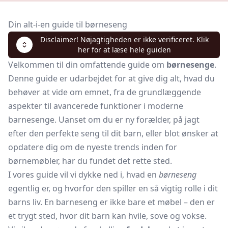
Din alt-i-en guide til børneseng
Disclaimer! Nøjagtigheden er ikke verificeret. Klik
her for at læse hele guiden
Velkommen til din omfattende guide om
børnesenge
.
Denne guide er udarbejdet for at give dig alt, hvad du
behøver at vide om emnet, fra de grundlæggende
aspekter til avancerede funktioner i moderne
barnesenge. Uanset om du er ny forælder, på jagt
efter den perfekte seng til dit barn, eller blot ønsker at
opdatere dig om de nyeste trends inden for
børnemøbler, har du fundet det rette sted.
I vores guide vil vi dykke ned i, hvad en
børneseng
egentlig er, og hvorfor den spiller en så vigtig rolle i dit
barns liv. En
barneseng
er ikke bare et møbel – den er
et trygt sted, hvor dit barn kan hvile, sove og vokse.