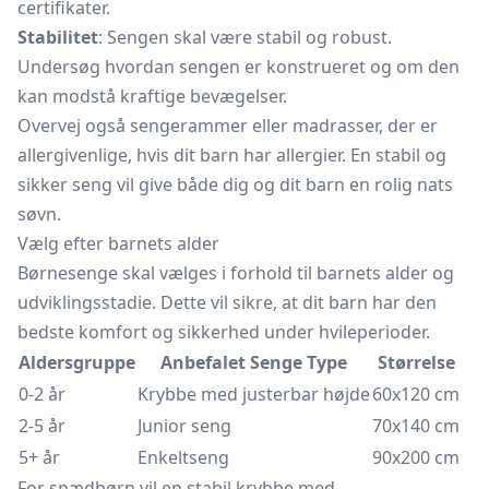
certifikater.
Stabilitet
: Sengen skal være stabil og robust.
Undersøg hvordan sengen er konstrueret og om den
kan modstå kraftige bevægelser.
Overvej også sengerammer eller madrasser, der er
allergivenlige, hvis dit barn har allergier. En stabil og
sikker seng vil give både dig og dit barn en rolig nats
søvn.
Vælg efter barnets alder
Børnesenge skal vælges i forhold til barnets alder og
udviklingsstadie. Dette vil sikre, at dit barn har den
bedste komfort og sikkerhed under hvileperioder.
Aldersgruppe
Anbefalet Senge Type
Størrelse
0-2 år
Krybbe med justerbar højde
60x120 cm
2-5 år
Junior seng
70x140 cm
5+ år
Enkeltseng
90x200 cm
For spædbørn vil en stabil krybbe med