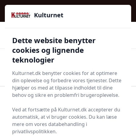
Kulturnet - Alt Det Gode I Livet | Din Kulturguide Siden
e menu
2016
Kulturnet
🌟🌟🌟🌟🌟
🌟
🚚
3.958 produktyper
Hurtig levering
Dette website benytter
🏷️
👍
97 kategorier
Kun godkendte butikker
cookies og lignende
teknologier
Men
Start søgning
Start søgning
Kulturnet.dk benytter cookies for at optimere
din oplevelse og forbedre vores tjenester. Dette
hjælper os med at tilpasse indholdet til dine
behov og sikre en problemfri brugeroplevelse.
Forside
Bolig og indretning
Soveværelse
Senge og madrasser
Børneseng
Ved at fortsætte på Kulturnet.dk accepterer du
Børnesenge - 41 på
automatisk, at vi bruger cookies. Du kan læse
mere om vores databehandling i
lager
privatlivspolitikken.