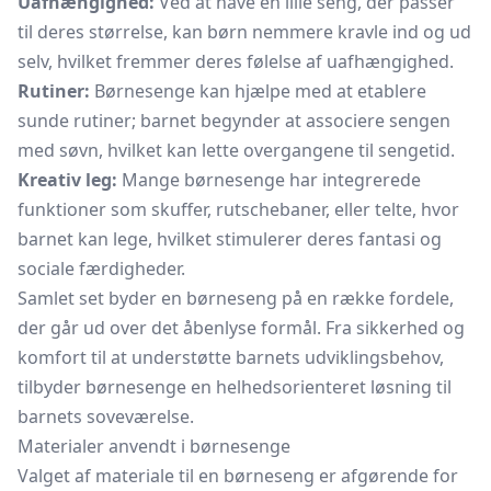
Uafhængighed:
Ved at have en lille seng, der passer
til deres størrelse, kan børn nemmere kravle ind og ud
selv, hvilket fremmer deres følelse af uafhængighed.
Rutiner:
Børnesenge kan hjælpe med at etablere
sunde rutiner; barnet begynder at associere sengen
med søvn, hvilket kan lette overgangene til sengetid.
Kreativ leg:
Mange børnesenge har integrerede
funktioner som skuffer, rutschebaner, eller telte, hvor
barnet kan lege, hvilket stimulerer deres fantasi og
sociale færdigheder.
Samlet set byder en børneseng på en række fordele,
der går ud over det åbenlyse formål. Fra sikkerhed og
komfort til at understøtte barnets udviklingsbehov,
tilbyder børnesenge en helhedsorienteret løsning til
barnets soveværelse.
Materialer anvendt i børnesenge
Valget af materiale til en børneseng er afgørende for