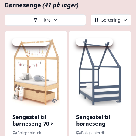
Børnesenge
(41 på lager)
Filtre
Sortering
Udsalg - spar 44 %
Udsalg - spar 38 %
Quick look
Quick l
Sengestel til
Sengestel til
børneseng 70 ×
børneseng
140 cm med
90×200 cm -
Boligcenter.dk
Boligcenter.dk