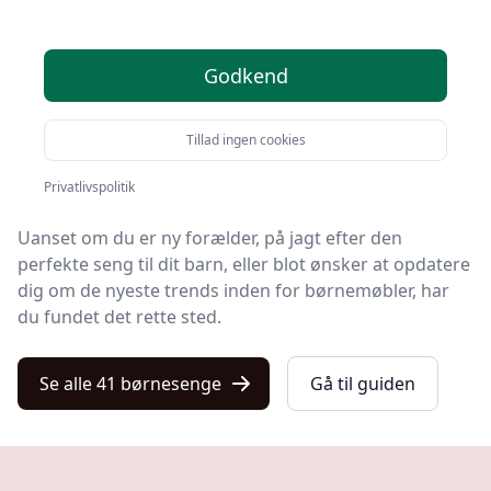
Velkommen til din omfattende guide om
børnesenge
.
Godkend
Denne guide er udarbejdet for at give dig alt, hvad du
behøver at vide om emnet, fra de grundlæggende
Tillad ingen cookies
aspekter til avancerede funktioner i moderne
barnesenge.
Privatlivspolitik
Uanset om du er ny forælder, på jagt efter den
perfekte seng til dit barn, eller blot ønsker at opdatere
dig om de nyeste trends inden for børnemøbler, har
du fundet det rette sted.
Se alle 41 børnesenge
Gå til guiden