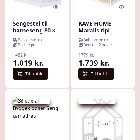
Quick look
Quick l
Sengestel til
KAVE HOME
børneseng 80 ×
Maralis tipi
160 cm - massivt
børneseng - hvid
Boligcenter.dk
Boboonline.dk
fyrretræ, hvid
bøgetræ (til
Bedste pris
Bedst af 2 priser
70x140 cm
1482 kr.
1779 kr.
madras)
1.019 kr.
1.739 kr.
Til butik
Til butik
Udsalg - spar 24 %
Udsalg - spar 39 %