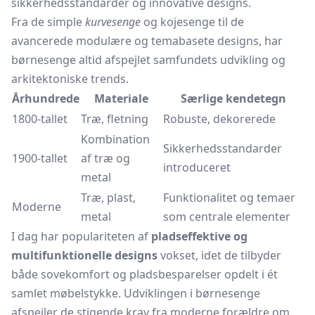
sikkerhedsstandarder og innovative designs.
Fra de simple
kurvesenge
og kojesenge til de
avancerede modulære og temabasete designs, har
børnesenge altid afspejlet samfundets udvikling og
arkitektoniske trends.
Århundrede
Materiale
Særlige kendetegn
1800-tallet
Træ, fletning
Robuste, dekorerede
Kombination
Sikkerhedsstandarder
1900-tallet
af træ og
introduceret
metal
Træ, plast,
Funktionalitet og temaer
Moderne
metal
som centrale elementer
I dag har populariteten af
pladseffektive og
multifunktionelle designs
vokset, idet de tilbyder
både sovekomfort og pladsbesparelser opdelt i ét
samlet møbelstykke. Udviklingen i børnesenge
afspejler de stigende krav fra moderne forældre om