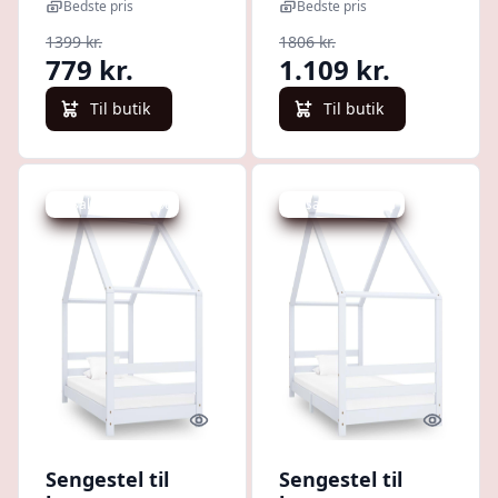
skuffe - massivt
massivt
Bedste pris
Bedste pris
fyrretræ,
fyrretræ, grå
1399 kr.
1806 kr.
husdesign
779 kr.
1.109 kr.
Til butik
Til butik
Udsalg - spar 40 %
Udsalg - spar 1 %
Quick look
Quick l
Sengestel til
Sengestel til