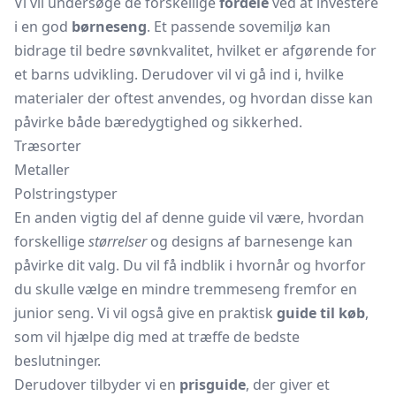
Vi vil undersøge de forskellige
fordele
ved at investere
i en god
børneseng
. Et passende sovemiljø kan
bidrage til bedre søvnkvalitet, hvilket er afgørende for
et barns udvikling. Derudover vil vi gå ind i, hvilke
materialer der oftest anvendes, og hvordan disse kan
påvirke både bæredygtighed og sikkerhed.
Træsorter
Metaller
Polstringstyper
En anden vigtig del af denne guide vil være, hvordan
forskellige
størrelser
og designs af barnesenge kan
påvirke dit valg. Du vil få indblik i hvornår og hvorfor
du skulle vælge en mindre
tremmeseng
fremfor en
junior seng. Vi vil også give en praktisk
guide til køb
,
som vil hjælpe dig med at træffe de bedste
beslutninger.
Derudover tilbyder vi en
prisguide
, der giver et