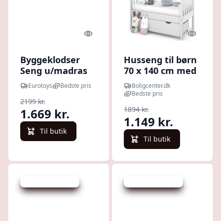
Quick look
Quick l
Byggeklodser
Husseng til børn
Seng u/madras
70 x 140 cm med
skuffe - massivt
Eurotoys
Bedste pris
Boligcenter.dk
fyr, hvid
Bedste pris
2199 kr.
1894 kr.
1.669 kr.
1.149 kr.
Til butik
Til butik
Udsalg - spar 20 %
Udsalg - spar 20 %