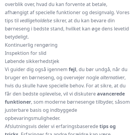
overblik over, hvad du kan forvente at betale,
afhængigt af specielle funktioner og designvalg. Vores
tips til
vedligeholdelse
sikrer, at du kan bevare din
børneseng i bedste stand, hvilket kan øge dens levetid
betydeligt.
Kontinuerlig rengøring
Inspektion for slid
Løbende sikkerhedstjek
Vi guider dig også igennem
fejl
, du bør undgå, når du
bruger en børneseng, og overvejer nogle
alternativer
,
hvis du skulle have specielle behov. For at sikre, at du
får den bedste oplevelse, vil vi diskutere
avancerede
funktioner
, som moderne børnesenge tilbyder, såsom
justerbare basis og indbyggede
opbevaringsmuligheder.
Afslutningsvis deler vi erfaringsbaserede
tips og
tricks
. Erfaringer fra andre forældre kan være