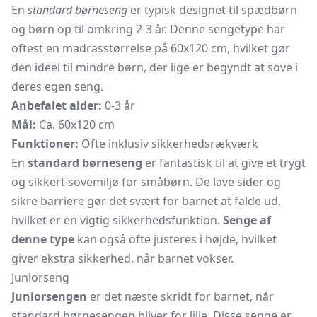
En
standard børneseng
er typisk designet til spædbørn
og børn op til omkring 2-3 år. Denne sengetype har
oftest en madrasstørrelse på 60x120 cm, hvilket gør
den ideel til mindre børn, der lige er begyndt at sove i
deres egen seng.
Anbefalet alder:
0-3 år
Mål:
Ca. 60x120 cm
Funktioner:
Ofte inklusiv sikkerhedsrækværk
En
standard børneseng
er fantastisk til at give et trygt
og sikkert sovemiljø for småbørn. De lave sider og
sikre barriere gør det svært for barnet at falde ud,
hvilket er en vigtig sikkerhedsfunktion.
Senge af
denne type
kan også ofte justeres i højde, hvilket
giver ekstra sikkerhed, når barnet vokser.
Juniorseng
Juniorsengen
er det næste skridt for barnet, når
standard børnesengen bliver for lille. Disse senge er