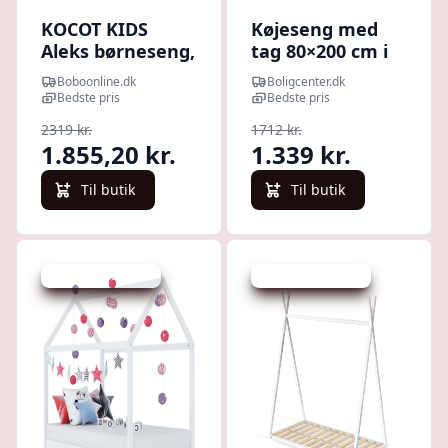
KOCOT KIDS
Køjeseng med
Aleks børneseng,
tag 80×200 cm i
m. lamelbund, u.
massivt fyrretræ
Boboonline.dk
Boligcenter.dk
madras - natur
- børneseng med
Bedste pris
Bedste pris
fyrretræ (200/90)
husseng-stel
2319 kr.
1712 kr.
1.855,20 kr.
1.339 kr.
Til butik
Til butik
Udsalg - spar 31 %
Udsalg - spar 12 %