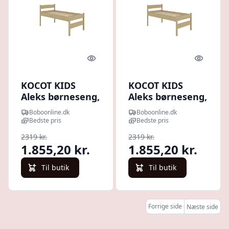
Quick look
Quick l
KOCOT KIDS
KOCOT KIDS
Aleks børneseng,
Aleks børneseng,
m. lamelbund, u.
m. lamelbund, u.
Boboonline.dk
Boboonline.dk
madras - natur
madras - natur
Bedste pris
Bedste pris
fyrretræ (160/80)
fyrretræ (180/90)
2319 kr.
2319 kr.
1.855,20 kr.
1.855,20 kr.
Til butik
Til butik
Forrige side
Næste side