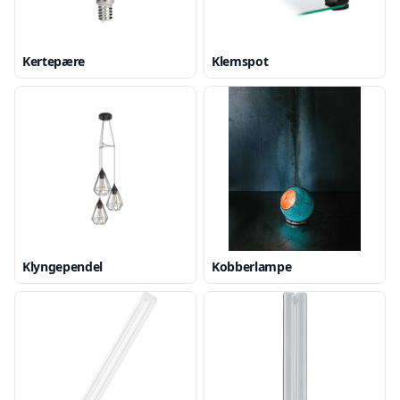
Kertepære
Klemspot
Klyngependel
Kobberlampe