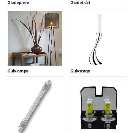
Glødepære
Glødetråd
Gulvlampe
Gulvstage