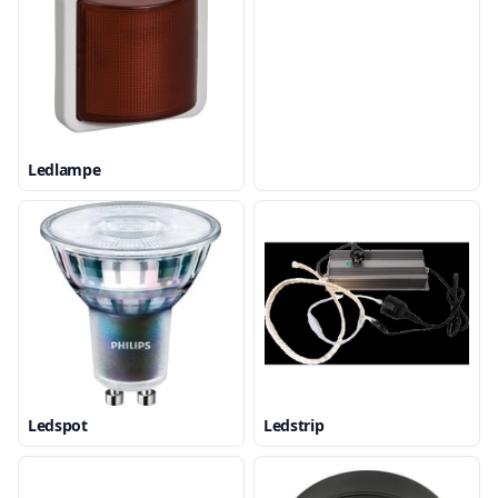
Ledlampe
Ledspot
Ledstrip