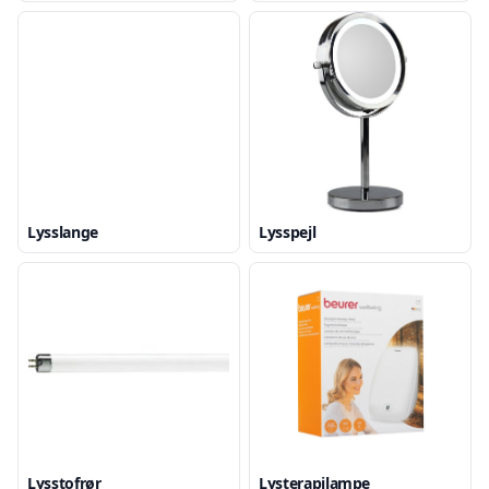
Lysslange
Lysspejl
Lysstofrør
Lysterapilampe