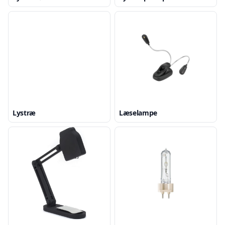
Lystræ
Læselampe