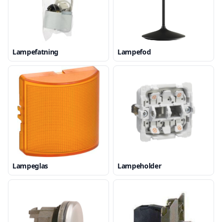
Lampefatning
Lampefod
Lampeglas
Lampeholder