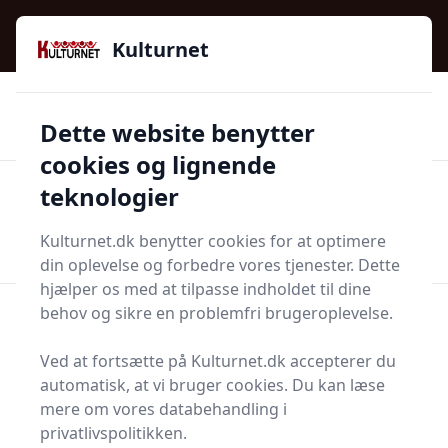
Kulturnet - Alt Det Gode I Livet | Din Kulturguide Siden
2016
Kulturnet
🌟🌟🌟🌟🌟
🌟
🚚
3.958 produktyper
Hurtig levering
Dette website benytter
🏷️
👍
97 kategorier
Kun godkendte butikker
cookies og lignende
teknologier
Men
Start søgning
Start søgning
Kulturnet.dk benytter cookies for at optimere
din oplevelse og forbedre vores tjenester. Dette
hjælper os med at tilpasse indholdet til dine
Forside
Bolig og indretning
Lamper og tilbehør
behov og sikre en problemfri brugeroplevelse.
Lamper og tilbehør
Ved at fortsætte på Kulturnet.dk accepterer du
automatisk, at vi bruger cookies. Du kan læse
mere om vores databehandling i
privatlivspolitikken.