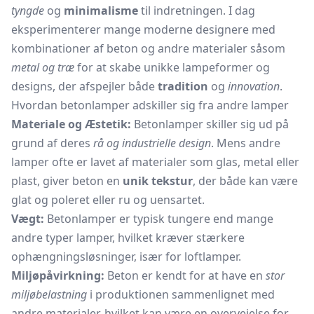
tyngde
og
minimalisme
til indretningen. I dag
eksperimenterer mange moderne designere med
kombinationer af beton og andre materialer såsom
metal og træ
for at skabe unikke lampeformer og
designs, der afspejler både
tradition
og
innovation
.
Hvordan betonlamper adskiller sig fra andre lamper
Materiale og Æstetik:
Betonlamper skiller sig ud på
grund af deres
rå og industrielle design
. Mens andre
lamper ofte er lavet af materialer som glas, metal eller
plast, giver beton en
unik tekstur
, der både kan være
glat og poleret eller ru og uensartet.
Vægt:
Betonlamper er typisk tungere end mange
andre typer lamper, hvilket kræver stærkere
ophængningsløsninger, især for loftlamper.
Miljøpåvirkning:
Beton er kendt for at have en
stor
miljøbelastning
i produktionen sammenlignet med
andre materialer, hvilket kan være en overvejelse for