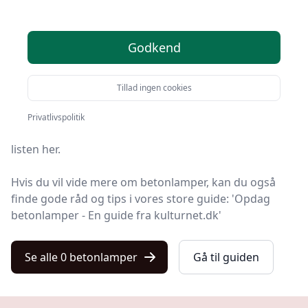
Du er kommet til det rette sted! På Kulturnet har vi
Godkend
udvalgt 0 af de bedste betonlamper, så du får det
optimale køb.
Tillad ingen cookies
Leder du efter et godt betonlampe tilbud? Vil du have
gratis fragt? Eller har du allerede en bestemt model i
Privatlivspolitik
tankerne? Du finder det hele blandt de 0 produkter på
listen her.
Hvis du vil vide mere om betonlamper, kan du også
finde gode råd og tips i vores store guide: 'Opdag
betonlamper - En guide fra kulturnet.dk'
Se alle 0 betonlamper
Gå til guiden