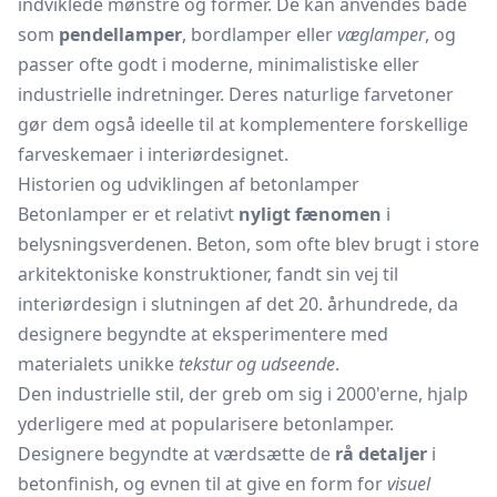
indviklede mønstre og former. De kan anvendes både
som
pendellamper
, bordlamper eller
væglamper
, og
passer ofte godt i moderne, minimalistiske eller
industrielle indretninger. Deres naturlige farvetoner
gør dem også ideelle til at komplementere forskellige
farveskemaer i interiørdesignet.
Historien og udviklingen af betonlamper
Betonlamper er et relativt
nyligt fænomen
i
belysningsverdenen. Beton, som ofte blev brugt i store
arkitektoniske konstruktioner, fandt sin vej til
interiørdesign i slutningen af det 20. århundrede, da
designere begyndte at eksperimentere med
materialets unikke
tekstur og udseende
.
Den industrielle stil, der greb om sig i 2000'erne, hjalp
yderligere med at popularisere betonlamper.
Designere begyndte at værdsætte de
rå detaljer
i
betonfinish, og evnen til at give en form for
visuel