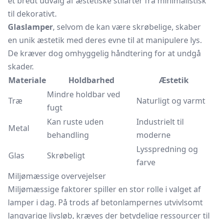
et bredt udvalg af æstetiske stilarter fra minimalistisk
til dekorativt.
Glaslamper
, selvom de kan være skrøbelige, skaber
en unik æstetik med deres evne til at manipulere lys.
De kræver dog omhyggelig håndtering for at undgå
skader.
Materiale
Holdbarhed
Æstetik
Mindre holdbar ved
Træ
Naturligt og varmt
fugt
Kan ruste uden
Industrielt til
Metal
behandling
moderne
Lysspredning og
Glas
Skrøbeligt
farve
Miljømæssige overvejelser
Miljømæssige faktorer spiller en stor rolle i valget af
lamper i dag. På trods af betonlampernes utvivlsomt
langvarige livsløb, kræves der betydelige ressourcer til