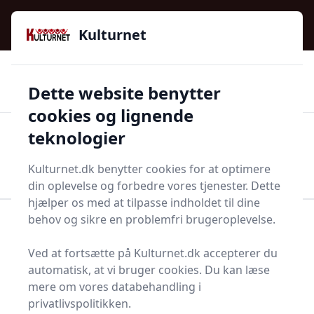
Kulturnet - Alt Det Gode I Livet | Din Kulturguide Siden
e menu
2016
Kulturnet
🌟🌟🌟🌟🌟
🌟
🚚
3.958 produktyper
Hurtig levering
Dette website benytter
🏷️
👍
97 kategorier
Kun godkendte butikker
cookies og lignende
teknologier
Men
Start søgning
Start søgning
Kulturnet.dk benytter cookies for at optimere
din oplevelse og forbedre vores tjenester. Dette
hjælper os med at tilpasse indholdet til dine
behov og sikre en problemfri brugeroplevelse.
Forside
Bolig og indretning
Lamper og tilbehør
Betonlampe
Ved at fortsætte på Kulturnet.dk accepterer du
Top 0 bedste
automatisk, at vi bruger cookies. Du kan læse
mere om vores databehandling i
betonlamper
privatlivspolitikken.