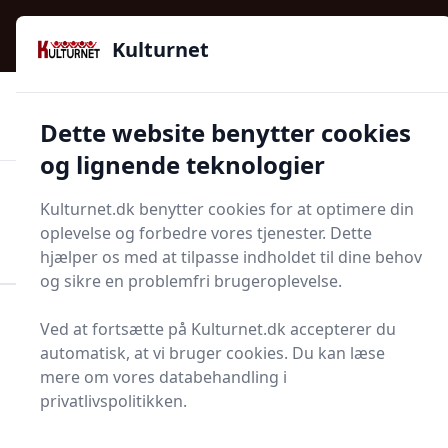
Kulturnet - Alt Det Gode I Livet | Din Kulturguide Siden
e menu
2016
Kulturnet
🌟🌟🌟🌟🌟
🌟
🚚
3.958 produktyper
Hurtig levering
Dette website benytter cookies
🏷️
👍
97 kategorier
Kun godkendte butikker
og lignende teknologier
Men
Kulturnet.dk benytter cookies for at optimere din
Start søgning
oplevelse og forbedre vores tjenester. Dette
Start søgning
hjælper os med at tilpasse indholdet til dine behov
og sikre en problemfri brugeroplevelse.
Forside
Bolig og indretning
Lamper og tilbehør
Ved at fortsætte på Kulturnet.dk accepterer du
Lysarmatur
automatisk, at vi bruger cookies. Du kan læse
mere om vores databehandling i
Lysarmaturer - 90 på
privatlivspolitikken.
lager