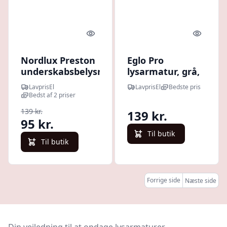
Quick look
Quick l
Nordlux Preston
Eglo Pro
underskabsbelysning,
lysarmatur, grå,
30 cm
54 cm
LavprisEl
LavprisEl
Bedste pris
Bedst af 2 priser
139 kr.
139 kr.
95 kr.
Til butik
Til butik
Forrige side
Næste side