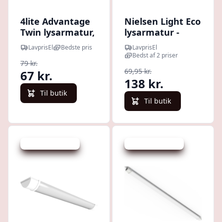
4lite Advantage
Nielsen Light Eco
Twin lysarmatur,
lysarmatur -
15W, 60 cm
27,8cm
LavprisEl
Bedste pris
LavprisEl
Bedst af 2 priser
79 kr.
69,95 kr.
67 kr.
138 kr.
Til butik
Til butik
Udsalg - spar 15 %
Udsalg - spar 11 %