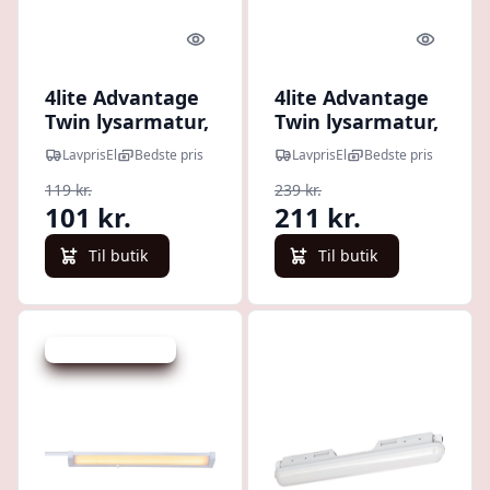
Quick look
Quick l
4lite Advantage
4lite Advantage
Twin lysarmatur,
Twin lysarmatur,
30W, 120 cm
50W, 180 cm
LavprisEl
Bedste pris
LavprisEl
Bedste pris
119 kr.
239 kr.
101 kr.
211 kr.
Til butik
Til butik
Udsalg - spar 31 %