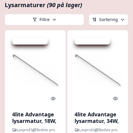
Lysarmaturer
(90 på lager)
Filtre
Sortering
Udsalg - spar 15 %
Udsalg - spar 11 %
Quick look
Quick l
4lite Advantage
4lite Advantage
lysarmatur, 18W,
lysarmatur, 34W,
60 cm
180 cm
LavprisEl
Bedste pris
LavprisEl
Bedste pris