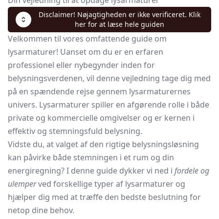
Din vejledning til at opdage lysarmaturer
Disclaimer! Nøjagtigheden er ikke verificeret. Klik
her for at læse hele guiden
Velkommen til vores omfattende guide om
lysarmaturer! Uanset om du er en erfaren
professionel eller nybegynder inden for
belysningsverdenen, vil denne vejledning tage dig med
på en spændende rejse gennem lysarmaturernes
univers. Lysarmaturer spiller en afgørende rolle i både
private og kommercielle omgivelser og er kernen i
effektiv og stemningsfuld belysning.
Vidste du, at valget af den rigtige belysningsløsning
kan påvirke både stemningen i et rum og din
energiregning? I denne guide dykker vi ned i
fordele og
ulemper
ved forskellige typer af lysarmaturer og
hjælper dig med at træffe den bedste beslutning for
netop dine behov.