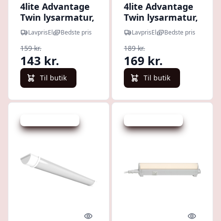
4lite Advantage
4lite Advantage
Twin lysarmatur,
Twin lysarmatur,
40W, 150 cm
50W, 150 cm
LavprisEl
Bedste pris
LavprisEl
Bedste pris
159 kr.
189 kr.
143 kr.
169 kr.
Til butik
Til butik
Udsalg - spar 15 %
Udsalg - spar 60 %
Quick look
Quick l