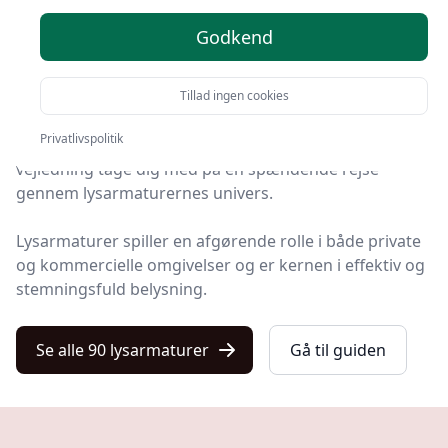
Godkend
Velkommen til vores omfattende guide om
lysarmaturer!
Tillad ingen cookies
Uanset om du er en erfaren professionel eller
Privatlivspolitik
nybegynder inden for belysningsverdenen, vil denne
vejledning tage dig med på en spændende rejse
gennem lysarmaturernes univers.
Lysarmaturer spiller en afgørende rolle i både private
og kommercielle omgivelser og er kernen i effektiv og
stemningsfuld belysning.
Se alle 90 lysarmaturer
Gå til guiden