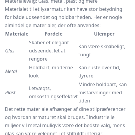
Materialevalg: Glas, metal, plast og mere
Materialet til et lysarmatur kan have stor betydning
for både udseendet og holdbarheden. Her er nogle
almindelige materialer, der ofte anvendes:
Materiale
Fordele
Ulemper
Skaber et elegant
Kan være skrøbeligt,
Glas
udseende, let at
tungt
rengøre
Holdbart, moderne
Kan ruste over tid,
Metal
look
dyrere
Mindre holdbart, kan
Letvægts,
Plast
misfarvninger med
omkostningseffektivt
tiden
Det rette materiale afhænger af dine stilpræferencer
og hvordan armaturet skal bruges. I industrielle
miljøer vil metal muligvis være det bedste valg, mens
glas kan være velegnet i et stilfuldt interiør.