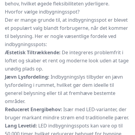
behov, hvilket øgede fleksibiliteten yderligere.
Hvorfor vælge indbygningsspot?
Der er mange grunde til, at indbygningsspot er blevet
et populært valg blandt forbrugerne, når det kommer
til belysning. Her er nogle væsentlige fordele ved
indbygningsspots:
Æstetisk Tiltrækkende:
De integreres problemfrit i
loftet og skaber et rent og moderne look uden at tage
unødig plads op.
Jævn Lysfordeling:
Indbygningslys tilbyder en jævn
lysfordeling i rummet, hvilket gør dem ideelle til
generel belysning eller til at fremhæve bestemte
områder.
Reduceret Energibehov:
Især med LED-varianter, der
bruger markant mindre strøm end traditionelle pærer.
Lang Levetid:
LED indbygningsspots kan vare op til
50.000 timer, hvilket reducerer behovet for hyppige