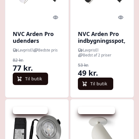
Quick look
Quick l
NVC Arden Pro
NVC Arden Pro
udendørs
indbygningsspot,
indbygningsspot,
rund, GU10, sort
LavprisEl
Bedste pris
LavprisEl
rund, GU10, hvid
Bedst af 2 priser
82 kr.
53 kr.
77 kr.
49 kr.
Til butik
Til butik
Udsalg - spar 7 %
Udsalg - spar 29 %