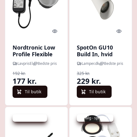
Quick look
Quick l
Nordtronic Low
SpotOn GU10
Profile Flexible
Build In, hvid
udendørs
LavprisEl
Bedste pris
Lamper.dk
Bedste pris
indbygningsspot,
192 kr.
325 kr.
driver, Ø7,5 cm,
177 kr.
229 kr.
børstet alu,
2700K
Til butik
Til butik
Udsalg - spar 8 %
Udsalg - spar 23 %