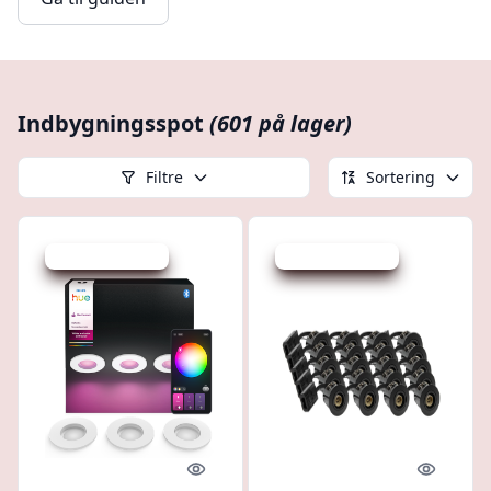
Indbygningsspot
(601 på lager)
Filtre
Sortering
Udsalg - spar 6 %
Udsalg - spar 2 %
Quick look
Quick l