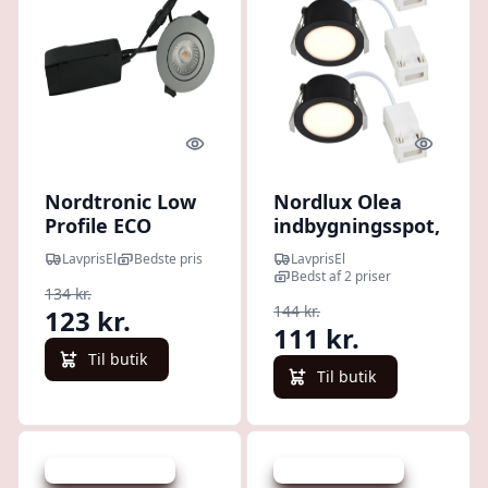
Quick look
Quick l
Nordtronic Low
Nordlux Olea
Profile ECO
indbygningsspot,
indbygningsspot,
sort, 3-pak
LavprisEl
Bedste pris
LavprisEl
grå, 3000K
Bedst af 2 priser
134 kr.
144 kr.
123 kr.
111 kr.
Til butik
Til butik
Udsalg - spar 32 %
Udsalg - spar 11 %