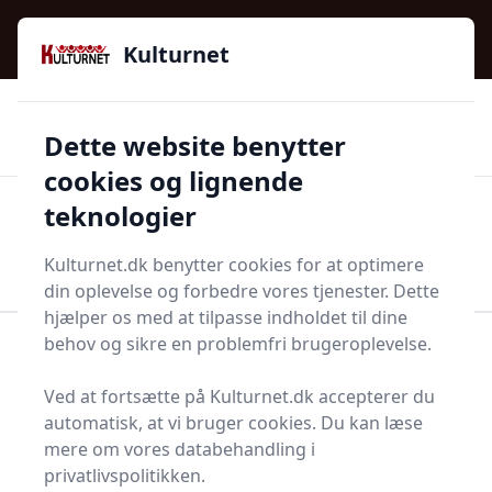
Kulturnet - Alt Det Gode I Livet | Din Kulturguide Siden
e menu
2016
Kulturnet
🌟🌟🌟🌟🌟
🌟
🚚
3.958 produktyper
Hurtig levering
Dette website benytter
🏷️
👍
97 kategorier
Kun godkendte butikker
cookies og lignende
teknologier
Men
Start søgning
Start søgning
Kulturnet.dk benytter cookies for at optimere
din oplevelse og forbedre vores tjenester. Dette
hjælper os med at tilpasse indholdet til dine
behov og sikre en problemfri brugeroplevelse.
Forside
Bolig og indretning
Lamper og tilbehør
Indbygningsspot
Ved at fortsætte på Kulturnet.dk accepterer du
Indbygningsspot - 601
automatisk, at vi bruger cookies. Du kan læse
mere om vores databehandling i
på lager
privatlivspolitikken.