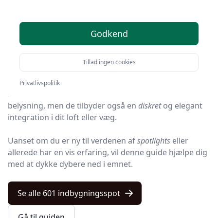
Velkommen til din komplette guide om
Godkend
indbygningsspot.
Hvis du overvejer at opgradere dit hjems belysning, er
Tillad ingen cookies
du kommet til det rette sted.
Privatlivspolitik
Indbygningsspot giver ikke kun
effektiv og stilren
belysning, men de tilbyder også en
diskret
og elegant
integration i dit loft eller væg.
Uanset om du er ny til verdenen af
spotlights
eller
allerede har en vis erfaring, vil denne guide hjælpe dig
med at dykke dybere ned i emnet.
Se alle 601 indbygningsspot
Gå til guiden