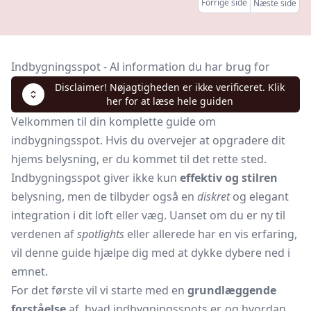
Forrige side
Næste side
Indbygningsspot - Al information du har brug for
Disclaimer! Nøjagtigheden er ikke verificeret. Klik
her for at læse hele guiden
Velkommen til din komplette guide om
indbygningsspot. Hvis du overvejer at opgradere dit
hjems belysning, er du kommet til det rette sted.
Indbygningsspot giver ikke kun
effektiv og stilren
belysning, men de tilbyder også en
diskret
og elegant
integration i dit loft eller væg. Uanset om du er ny til
verdenen af
spotlights
eller allerede har en vis erfaring,
vil denne guide hjælpe dig med at dykke dybere ned i
emnet.
For det første vil vi starte med en
grundlæggende
forståelse
af, hvad indbygningsspots er, og hvordan