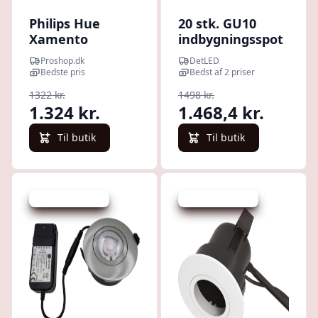
Philips Hue
20 stk. GU10
Xamento
indbygningsspot
indbygningsspot
Inno88 Udendørs
Proshop.dk
DetLED
til badeværelse
- Sort, IP44,
Bedste pris
Bedst af 2 priser
3-pak
godkendt i
1322 kr.
1498 kr.
isolering
1.324 kr.
1.468,4 kr.
Til butik
Til butik
Udsalg - spar 7 %
Udsalg - spar 8 %