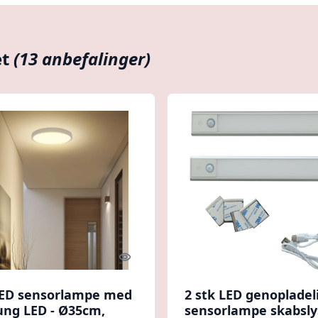
et
(13 anbefalinger)
Quick look
ED sensorlampe med
2 stk LED genopladel
ng LED - Ø35cm,
sensorlampe skabsly