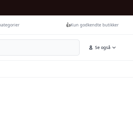
👍
kategorier
Kun godkendte butikker
Se også