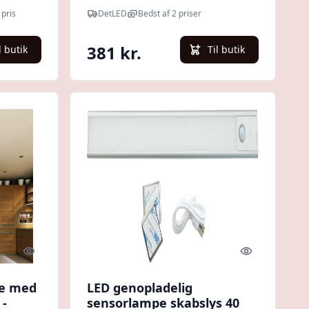
IP44, indbygget batteri -
pris
DetLED
Bedst af 2 priser
Kulør : Neutral
381 kr.
l butik
Til butik
Quick look
Quick look
pe med
LED genopladelig
 -
sensorlampe skabslys 40