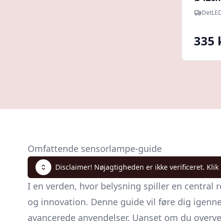
indby
DetLE
sensor
Neutr
335 
Omfattende sensorlampe-guide
Disclaimer! Nøjagtigheden er ikke verificeret. Klik
I en verden, hvor belysning spiller en central 
og innovation. Denne guide vil føre dig igenn
avancerede anvendelser. Uanset om du overveje