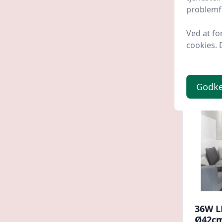
problemfr
Batter
Ved at fo
269 
cookies. 
Godk
36W L
Ø42cm,