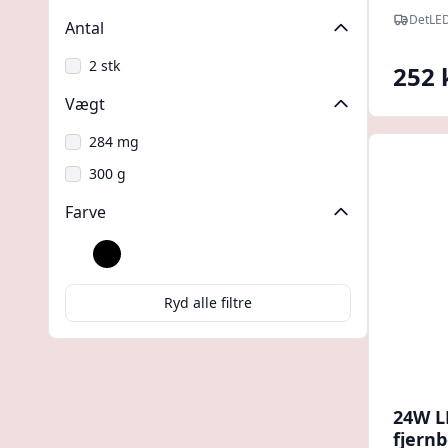
IP44, 
DetLE
Antal
mikrob
Neutr
2 stk
252 
Vægt
284 mg
300 g
Farve
Hvid
Sort
Ryd alle filtre
24W L
fjernb