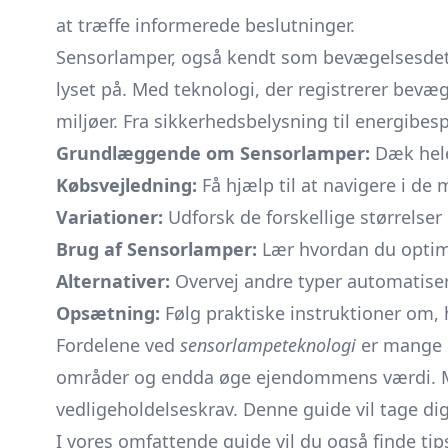
at træffe informerede beslutninger.
Sensorlamper, også kendt som bevægelsesdetekt
lyset på. Med teknologi, der registrerer bevæg
miljøer. Fra sikkerhedsbelysning til energibe
Grundlæggende om Sensorlamper:
Dæk hele 
Købsvejledning:
Få hjælp til at navigere i de
Variationer:
Udforsk de forskellige størrelser o
Brug af Sensorlamper:
Lær hvordan du optimer
Alternativer:
Overvej andre typer automatisere
Opsætning:
Følg praktiske instruktioner om, 
Fordelene ved
sensorlampeteknologi
er mange o
områder og endda øge ejendommens værdi. Me
vedligeholdelseskrav. Denne guide vil tage di
I vores omfattende guide vil du også finde ti