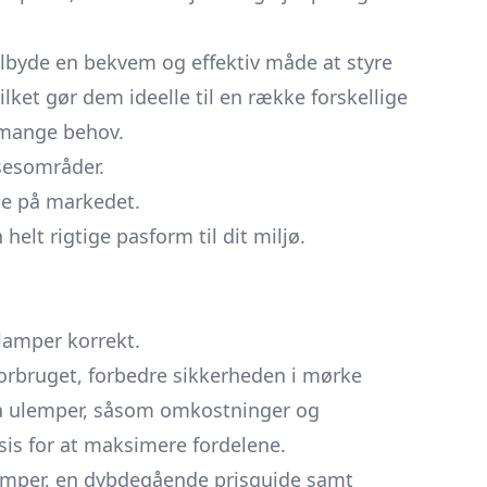
ilbyde en bekvem og effektiv måde at styre
lket gør dem ideelle til en række forskellige
l mange behov.
lsesområder.
ige på markedet.
helt rigtige pasform til dit miljø.
 lamper korrekt.
rbruget, forbedre sikkerheden i mørke
å ulemper, såsom omkostninger og
sis for at maksimere fordelene.
rlamper, en dybdegående prisguide samt