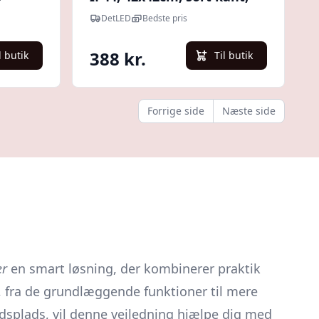
:
indbygget mikrobølge
DetLED
Bedste pris
utral
sensor, 4000K - Kulør :
Neutral
388 kr.
l butik
Til butik
Forrige side
Næste side
er
en smart løsning, der kombinerer praktik
, fra de grundlæggende funktioner til mere
jdsplads, vil denne vejledning hjælpe dig med