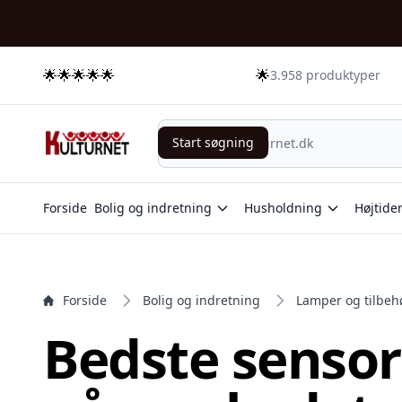
e menu
🌟🌟🌟🌟🌟
🌟
3.958 produktyper
Start søgning
Start søgning
Forside
Bolig og indretning
Husholdning
Højtide
Forside
Bolig og indretning
Lamper og tilbeh
Bedste senso