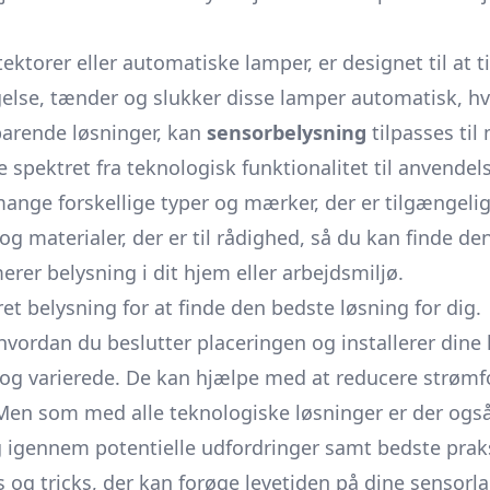
orer eller automatiske lamper, er designet til at t
else, tænder og slukker disse lamper automatisk, hvi
sparende løsninger, kan
sensorbelysning
tilpasses ti
spektret fra teknologisk funktionalitet til anvende
 mange forskellige typer og mærker, der er tilgængel
g materialer, der er til rådighed, så du kan finde den 
er belysning i dit hjem eller arbejdsmiljø.
t belysning for at finde den bedste løsning for dig.
hvordan du beslutter placeringen og installerer dine
g varierede. De kan hjælpe med at reducere strømfo
n som med alle teknologiske løsninger er der ogs
g igennem potentielle udfordringer samt bedste prak
ps og tricks, der kan forøge levetiden på dine senso