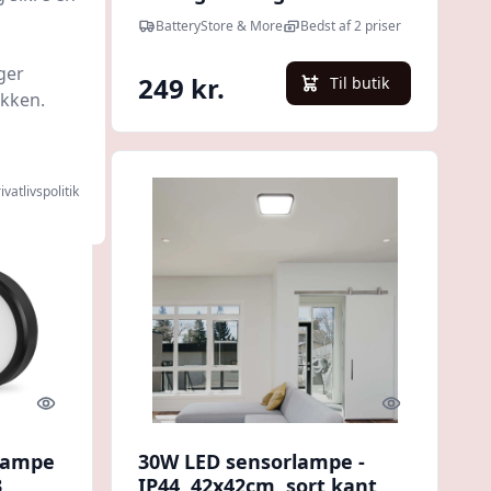
udendørs sensorlampe
pris
BatteryStore & More
Bedst af 2 priser
ger
249 kr.
l butik
Til butik
ikken.
ivatlivspolitik
Quick look
Quick look
rlampe
30W LED sensorlampe -
3
IP44, 42x42cm, sort kant,