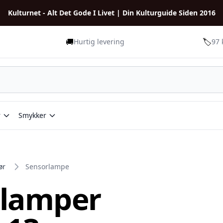
Kulturnet - Alt Det Gode I Livet | Din Kulturguide Siden 2016
🚚
🏷️
Hurtig levering
97 
r
Smykker
ør
Sensorlampe
rlamper