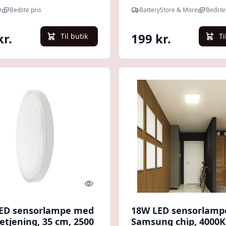
hvid kant, indbygget
cm
D
Bedste pris
BatteryStore & More
Bedste 
ølgesensor - Kulør :
al
kr.
199 kr.
Til butik
Ti
Quick look
ED sensorlampe med
18W LED sensorlam
etjening, 35 cm, 2500
Samsung chip, 4000K