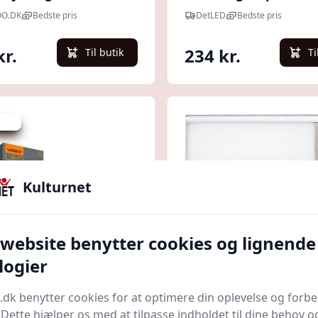
44, mikroblgesensor,
Kvadratisk, IP44, hvi
O.DK
Bedste pris
DetLED
Bedste pris
3000K
295x295mm, indbygg
mikrobølgesensor - K
kr.
234 kr.
Til butik
Ti
Neutral
0 kr.
Kulturnet
 website benytter cookies og lignende
Quick look
logier
rlampe udendørs /
2 stk. LED genopladel
.dk benytter cookies for at optimere din oplevelse og forb
 / Solceller / Led lys
sensorlampe skabsly
. Dette hjælper os med at tilpasse indholdet til dine behov o