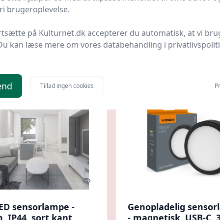
cm
i brugeroplevelse.
yStore & More
Bedste pris
BatteryStore & More
Bedste 
rtsætte på Kulturnet.dk accepterer du automatisk, at vi bru
kr.
169 kr.
Til butik
Ti
Du kan læse mere om vores databehandling i privatlivspolit
end
Tillad ingen cookies
Pr
Quick look
ED sensorlampe -
Genopladelig senso
 IP44, sort kant,
- magnetisk, USB-C, 