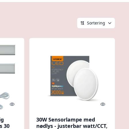
Sortering
Quick look
Quick look
ig
30W Sensorlampe med
s 30
nødlys - justerbar watt/CCT,