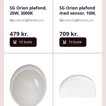
SG Orion plafond,
SG Orion plafond
20W, 3000K
med sensor, 10W,
3000K
LavprisEl
Bedste pris
LavprisEl
Bedste pris
479 kr.
709 kr.
Til butik
Til butik