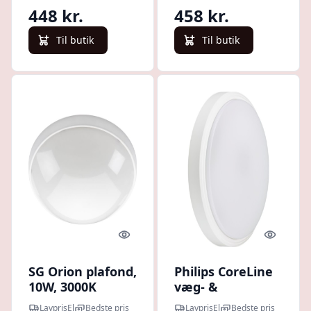
lumen
lumen
448 kr.
458 kr.
Til butik
Til butik
Quick look
Quick l
SG Orion plafond,
Philips CoreLine
10W, 3000K
væg- &
loftarmatur,
LavprisEl
Bedste pris
LavprisEl
Bedste pris