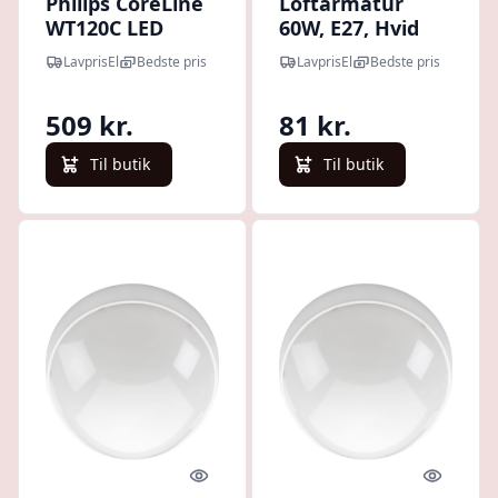
Philips CoreLine
Loftarmatur
WT120C LED
60W, E27, Hvid
loftarmatur 150
LavprisEl
Bedste pris
LavprisEl
Bedste pris
cm med 3400
lumen
509 kr.
81 kr.
Til butik
Til butik
Quick look
Quick l