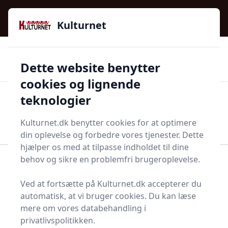
Kulturnet - Alt Det Gode I Livet | Din Kulturguide Siden
e menu
2016
Kulturnet
🌟🌟🌟🌟🌟
🌟
🚚
3.958 produktyper
Hurtig levering
Dette website benytter
🏷️
👍
97 kategorier
Kun godkendte butikker
cookies og lignende
teknologier
Men
Start søgning
Start søgning
Kulturnet.dk benytter cookies for at optimere
din oplevelse og forbedre vores tjenester. Dette
hjælper os med at tilpasse indholdet til dine
behov og sikre en problemfri brugeroplevelse.
Forside
Bolig og indretning
Lamper og tilbehør
Loftarmatur
Ved at fortsætte på Kulturnet.dk accepterer du
Loftarmaturer - 23 på
automatisk, at vi bruger cookies. Du kan læse
mere om vores databehandling i
lager
privatlivspolitikken.