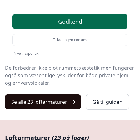
Velkommen til vores omfattende guide om
Godkend
loftarmaturer, hvor vi dykker ned i alt, hvad du har
brug for at vide om denne type belysning.
Tillad ingen cookies
Loftarmaturer
, også kendt som loftslamper eller
loftlys, er afgørende elementer i moderne indretning.
Privatlivspolitik
De forbedrer ikke blot rummets æstetik men fungerer
også som væsentlige lyskilder for både private hjem
og erhvervslokaler.
Se alle 23 loftarmaturer
Gå til guiden
Loftarmaturer
(23 på lager)