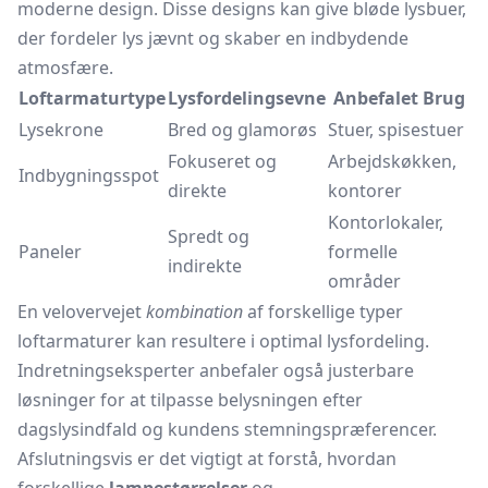
moderne design. Disse designs kan give bløde lysbuer,
der fordeler lys jævnt og skaber en indbydende
atmosfære.
Loftarmaturtype
Lysfordelingsevne
Anbefalet Brug
Lysekrone
Bred og glamorøs
Stuer, spisestuer
Fokuseret og
Arbejdskøkken,
Indbygningsspot
direkte
kontorer
Kontorlokaler,
Spredt og
Paneler
formelle
indirekte
områder
En velovervejet
kombination
af forskellige typer
loftarmaturer kan resultere i optimal lysfordeling.
Indretningseksperter anbefaler også justerbare
løsninger for at tilpasse belysningen efter
dagslysindfald og kundens stemningspræferencer.
Afslutningsvis er det vigtigt at forstå, hvordan