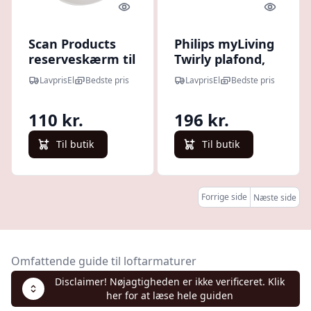
Quick look
Quick l
Scan Products
Philips myLiving
reserveskærm til
Twirly plafond,
Clara plafond
hvid, Ø34 cm
LavprisEl
Bedste pris
LavprisEl
Bedste pris
110 kr.
196 kr.
Til butik
Til butik
Forrige side
Næste side
Omfattende guide til loftarmaturer
Disclaimer! Nøjagtigheden er ikke verificeret. Klik
her for at læse hele guiden