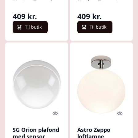
3000K
409 kr.
409 kr.
Til butik
Til butik
Quick look
Quick l
SG Orion plafond
Astro Zeppo
med sensor,
loftlampe