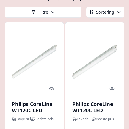
Filtre
Sortering
Quick look
Quick l
Philips CoreLine
Philips CoreLine
WT120C LED
WT120C LED
loftarmatur 150
loftarmatur 120
LavprisEl
Bedste pris
LavprisEl
Bedste pris
cm med 6000
cm med 4000