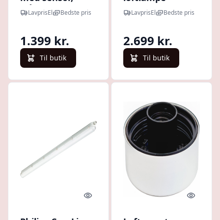
trådløs, 20W,
LavprisEl
Bedste pris
LavprisEl
Bedste pris
3000K
1.399 kr.
2.699 kr.
Til butik
Til butik
Quick look
Quick l