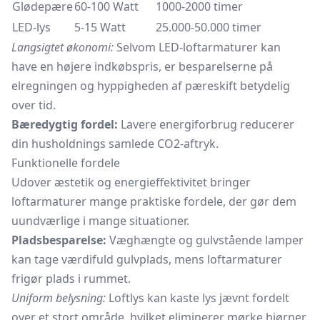
Glødepære
60-100 Watt
1000-2000 timer
LED-lys
5-15 Watt
25.000-50.000 timer
Langsigtet økonomi:
Selvom LED-loftarmaturer kan
have en højere indkøbspris, er besparelserne på
elregningen og hyppigheden af pæreskift betydelig
over tid.
Bæredygtig fordel:
Lavere energiforbrug reducerer
din husholdnings samlede CO2-aftryk.
Funktionelle fordele
Udover æstetik og energieffektivitet bringer
loftarmaturer mange praktiske fordele, der gør dem
uundværlige i mange situationer.
Pladsbesparelse:
Væghængte og gulvstående lamper
kan tage værdifuld gulvplads, mens loftarmaturer
frigør plads i rummet.
Uniform belysning:
Loftlys kan kaste lys jævnt fordelt
over et stort område, hvilket eliminerer mørke hjørner