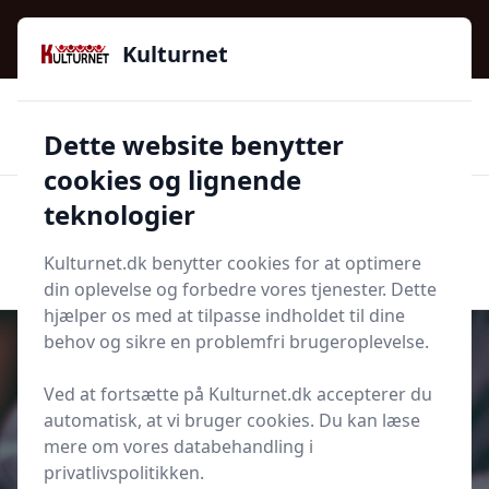
Kulturnet - Alt Det Gode I Livet | Din Kulturguide Siden
2016
Kulturnet
🌟🌟🌟🌟🌟
🌟
🚚
3.958 produktyper
Hurtig levering
Dette website benytter
🏷️
👍
97 kategorier
Kun godkendte butikker
cookies og lignende
teknologier
Men
Start søgning
Start søgning
Kulturnet.dk benytter cookies for at optimere
din oplevelse og forbedre vores tjenester. Dette
hjælper os med at tilpasse indholdet til dine
behov og sikre en problemfri brugeroplevelse.
Ved at fortsætte på Kulturnet.dk accepterer du
Udgivet i
Bolig
automatisk, at vi bruger cookies. Du kan læse
mere om vores databehandling i
Guide til realkreditlån
privatlivspolitikken.