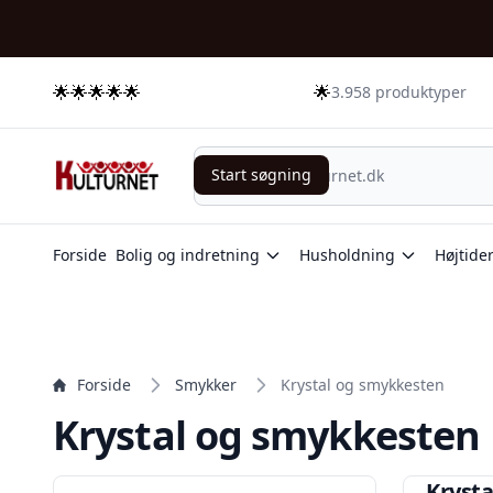
🌟🌟🌟🌟🌟
🌟
3.958 produktyper
Start søgning
Start søgning
Forside
Bolig og indretning
Husholdning
Højtide
Forside
Smykker
Krystal og smykkesten
Krystal og smykkesten
Krysta