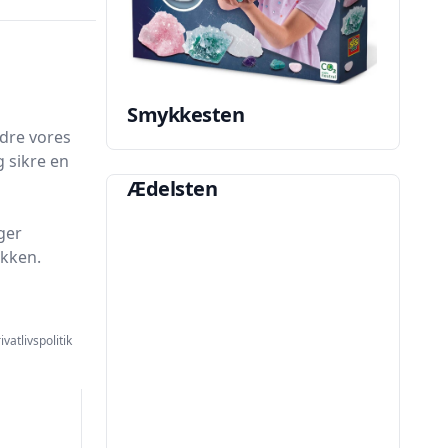
Smykkesten
edre vores
g sikre en
Ædelsten
ger
ikken.
ivatlivspolitik