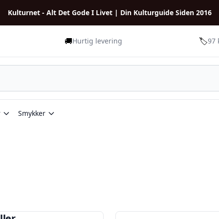
Kulturnet - Alt Det Gode I Livet | Din Kulturguide Siden 2016
🚚
🏷️
Hurtig levering
97 
r
Smykker
ller