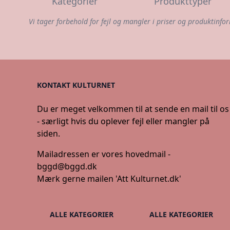
Kategorier
Produkttyper
Vi tager forbehold for fejl og mangler i priser og produktinfor
KONTAKT KULTURNET
Du er meget velkommen til at sende en mail til os
- særligt hvis du oplever fejl eller mangler på
siden.
Mailadressen er vores hovedmail -
bggd@bggd.dk
Mærk gerne mailen 'Att Kulturnet.dk'
ALLE KATEGORIER
ALLE KATEGORIER