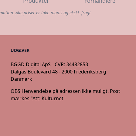
Produkter
Forhandlere
mation. Alle priser er inkl. moms og ekskl. fragt.
UDGIVER
BGGD Digital ApS - CVR: 34482853
Dalgas Boulevard 48 - 2000 Frederiksberg
Danmark
OBS:
Henvendelse på adressen ikke muligt. Post
mærkes "Att: Kulturnet"