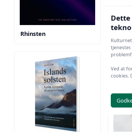
Dette
tekno
Rhinsten
Rosen
Kulturnet
tjenester
problemfr
Ved at fo
cookies. 
Godk