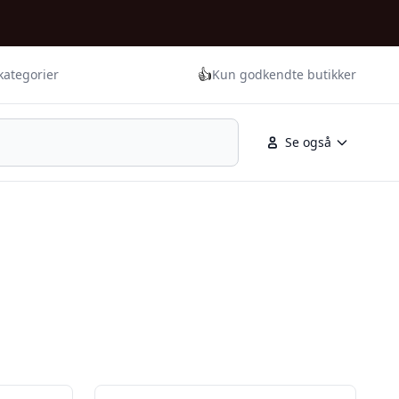
👍
kategorier
Kun godkendte butikker
Se også