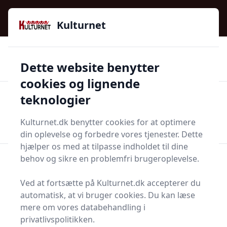
Kulturnet - Alt Det Gode I Livet | Din Kulturguide Siden
2016
Kulturnet
🌟🌟🌟🌟🌟
🌟
🚚
3.958 produktyper
Hurtig levering
Dette website benytter
🏷️
👍
97 kategorier
Kun godkendte butikker
cookies og lignende
teknologier
Men
Start søgning
Start søgning
Kulturnet.dk benytter cookies for at optimere
din oplevelse og forbedre vores tjenester. Dette
hjælper os med at tilpasse indholdet til dine
Forside
Husholdning
Rengøring
behov og sikre en problemfri brugeroplevelse.
Rengøringsartikler
Ved at fortsætte på Kulturnet.dk accepterer du
Rengøringsartikler
automatisk, at vi bruger cookies. Du kan læse
mere om vores databehandling i
privatlivspolitikken.