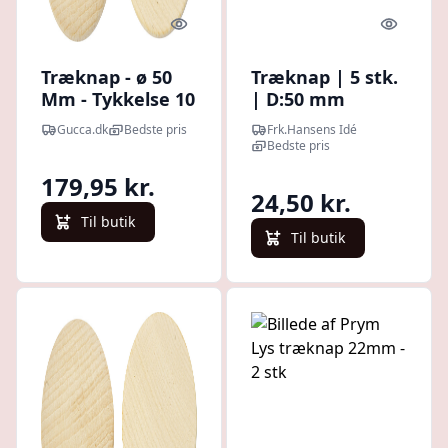
Quick look
Quick l
Træknap - ø 50
Træknap | 5 stk.
Mm - Tykkelse 10
| D:50 mm
Mm - 50 Stk.
Gucca.dk
Bedste pris
Frk.Hansens Idé
Bedste pris
179,95 kr.
24,50 kr.
Til butik
Til butik