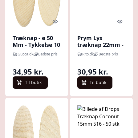
Quick look
Quick l
Træknap - ø 50
Prym Lys
Mm - Tykkelse 10
træknap 22mm -
Mm - 5 Stk.
2 stk
Gucca.dk
Bedste pris
Rito.dk
Bedste pris
34,95 kr.
30,95 kr.
Til butik
Til butik