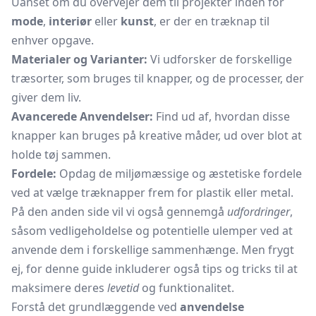
Uanset om du overvejer dem til projekter inden for
mode
,
interiør
eller
kunst
, er der en træknap til
enhver opgave.
Materialer og Varianter:
Vi udforsker de forskellige
træsorter, som bruges til knapper, og de processer, der
giver dem liv.
Avancerede Anvendelser:
Find ud af, hvordan disse
knapper kan bruges på kreative måder, ud over blot at
holde tøj sammen.
Fordele:
Opdag de miljømæssige og æstetiske fordele
ved at vælge træknapper frem for plastik eller metal.
På den anden side vil vi også gennemgå
udfordringer
,
såsom vedligeholdelse og potentielle ulemper ved at
anvende dem i forskellige sammenhænge. Men frygt
ej, for denne guide inkluderer også tips og tricks til at
maksimere deres
levetid
og funktionalitet.
Forstå det grundlæggende ved
anvendelse