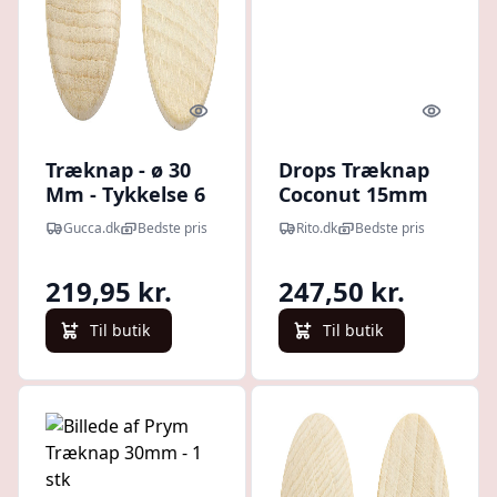
Quick look
Quick l
Træknap - ø 30
Drops Træknap
Mm - Tykkelse 6
Coconut 15mm
Mm - 150 Stk.
516 - 50 stk
Gucca.dk
Bedste pris
Rito.dk
Bedste pris
219,95 kr.
247,50 kr.
Til butik
Til butik