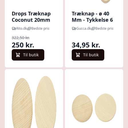
Drops Træknap
Træknap - ø 40
Coconut 20mm
Mm - Tykkelse 6
515 - 50 stk
Mm - 10 Stk.
Rito.dk
Bedste pris
Gucca.dk
Bedste pris
322,50 kr.
250 kr.
34,95 kr.
Til butik
Til butik