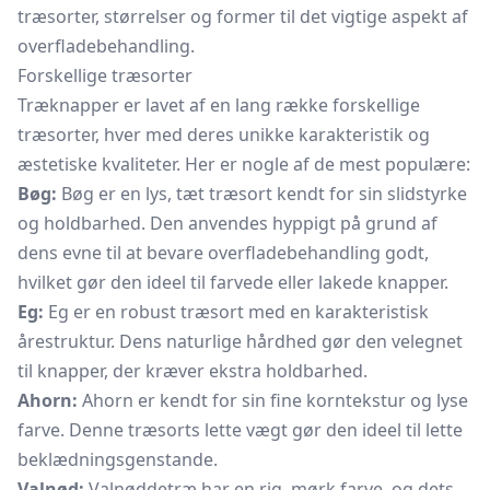
træsorter, størrelser og former til det vigtige aspekt af
overfladebehandling.
Forskellige træsorter
Træknapper er lavet af en lang række forskellige
træsorter, hver med deres unikke karakteristik og
æstetiske kvaliteter. Her er nogle af de mest populære:
Bøg:
Bøg er en lys, tæt træsort kendt for sin slidstyrke
og holdbarhed. Den anvendes hyppigt på grund af
dens evne til at bevare overfladebehandling godt,
hvilket gør den ideel til farvede eller lakede knapper.
Eg:
Eg er en robust træsort med en karakteristisk
årestruktur. Dens naturlige hårdhed gør den velegnet
til knapper, der kræver ekstra holdbarhed.
Ahorn:
Ahorn er kendt for sin fine korntekstur og lyse
farve. Denne træsorts lette vægt gør den ideel til lette
beklædningsgenstande.
Valnød:
Valnøddetræ har en rig, mørk farve, og dets