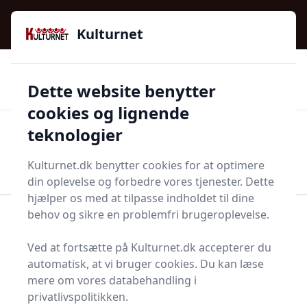
Kulturnet - Alt Det Gode I Livet | Din Kulturguide Siden
e menu
2016
Kulturnet
🌟🌟🌟🌟🌟
🌟
🚚
3.958 produktyper
Hurtig levering
Dette website benytter
🏷️
👍
97 kategorier
Kun godkendte butikker
cookies og lignende
teknologier
Men
Start søgning
Start søgning
Kulturnet.dk benytter cookies for at optimere
din oplevelse og forbedre vores tjenester. Dette
hjælper os med at tilpasse indholdet til dine
behov og sikre en problemfri brugeroplevelse.
Forside
Bolig og indretning
Indretning
Træknap
Ved at fortsætte på Kulturnet.dk accepterer du
Bedste træknapper
automatisk, at vi bruger cookies. Du kan læse
mere om vores databehandling i
2025 - sammenlign 15
privatlivspolitikken.