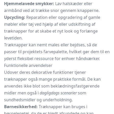
Hjemmelavede smykker:
Lav halskæder eller
armbånd ved at trække snor gennem knapperne.
Upcycling:
Reparation eller opgradering af gamle
møbler eller tøj ved hjælp af eller udskiftning af
træknapper for at skabe et nyt look og forlænge
levetiden.
Træknapper kan nemt males eller bejdses, så de
passer til projektets farvepalette, hvilket gør dem til en
yderst fleksibel ressource for enhver håndværker.
Funktionelle anvendelser
Udover deres dekorative funktioner tjener
træknapper også mange praktiske formål. De kan
anvendes ikke blot som beklædningsfastgørende
midler men også i
dagligdags scenarier
som
sundhedsmidler og underholdning.
Børnesikkerhed:
Træknapper kan bruges i
børnelegetøj, da de er blødt afrundede og kan