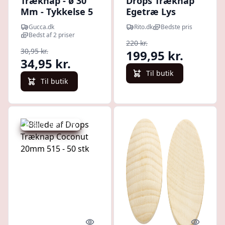
Træknap - ø 30
Drops Træknap
Mm - Tykkelse 5
Egetræ Lys
Mm - 15 Stk.
15mm 503 - 50
Gucca.dk
Rito.dk
Bedste pris
stk
Bedst af 2 priser
220 kr.
30,95 kr.
199,95 kr.
34,95 kr.
Til butik
Til butik
Udsalg - spar 22 %
Quick look
Quick l