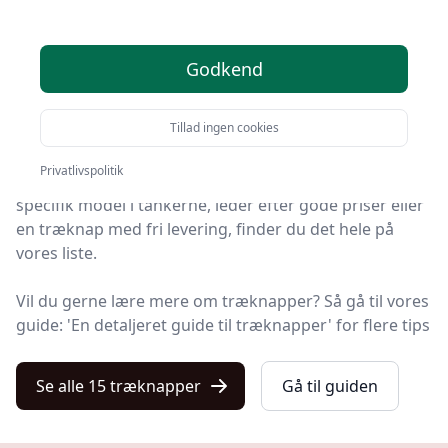
produkter
Godkend
Søger du efter de bedste træknapper? På Kulturnet
har vi udvalgt de 15 mest populære produkter, så du
Tillad ingen cookies
nemt kan træffe et godt valg.
Privatlivspolitik
Så uanset om du vægter høj kvalitet, allerede har en
specifik model i tankerne, leder efter gode priser eller
en træknap med fri levering, finder du det hele på
vores liste.
Vil du gerne lære mere om træknapper? Så gå til vores
guide: 'En detaljeret guide til træknapper' for flere tips
Se alle 15 træknapper
Gå til guiden