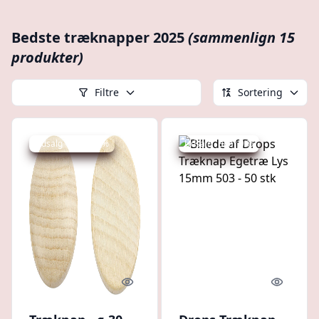
Bedste træknapper 2025
(sammenlign 15
produkter)
Filtre
Sortering
Udsalg - spar 16 %
Udsalg - spar 9 %
Quick look
Quick l