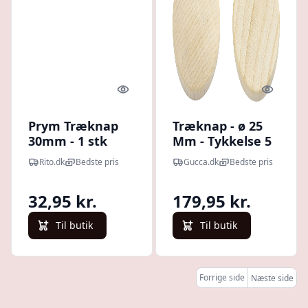
Quick look
Quick l
Prym Træknap
Træknap - ø 25
30mm - 1 stk
Mm - Tykkelse 5
Mm - 150 Stk.
Rito.dk
Bedste pris
Gucca.dk
Bedste pris
32,95 kr.
179,95 kr.
Til butik
Til butik
Forrige side
Næste side