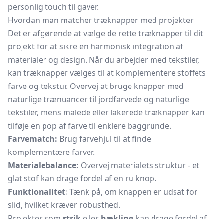
personlig touch til gaver.
Hvordan man matcher træknapper med projekter
Det er afgørende at vælge de rette træknapper til dit
projekt for at sikre en harmonisk integration af
materialer og design. Når du arbejder med tekstiler,
kan træknapper vælges til at komplementere stoffets
farve og tekstur. Overvej at bruge knapper med
naturlige trænuancer til jordfarvede og naturlige
tekstiler, mens malede eller lakerede træknapper kan
tilføje en pop af farve til enklere baggrunde.
Farvematch:
Brug farvehjul til at finde
komplementære farver.
Materialebalance:
Overvej materialets struktur - et
glat stof kan drage fordel af en ru knop.
Funktionalitet:
Tænk på, om knappen er udsat for
slid, hvilket kræver robusthed.
Projekter som
strik
eller
hækling
kan drage fordel af