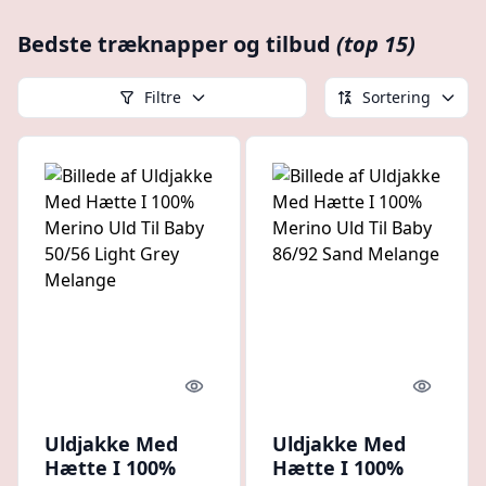
Bedste træknapper og tilbud
(top 15)
Filtre
Sortering
Quick look
Quick l
Uldjakke Med
Uldjakke Med
Hætte I 100%
Hætte I 100%