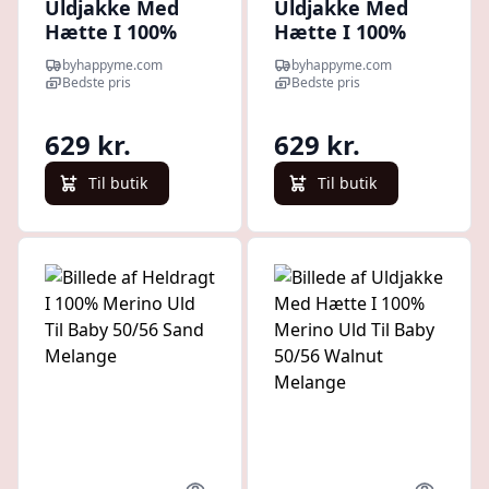
Uldjakke Med
Uldjakke Med
Hætte I 100%
Hætte I 100%
Merino Uld Til
Merino Uld Til
byhappyme.com
byhappyme.com
Baby 86/92
Baby 62/68 Sand
Bedste pris
Bedste pris
Walnut Melange
Melange
629 kr.
629 kr.
Til butik
Til butik