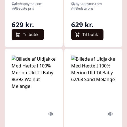
Merino Uld Til
Merino Uld Til
byhappyme.com
byhappyme.com
Baby 50/56 Light
Baby 86/92 Sand
Bedste pris
Bedste pris
Grey Melange
Melange
629 kr.
629 kr.
Til butik
Til butik
Quick look
Quick l