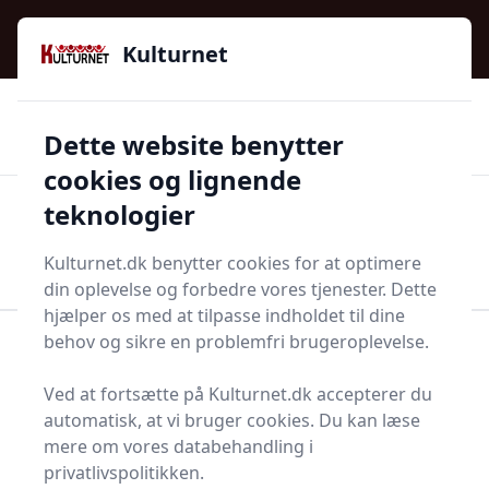
Kulturnet - Alt Det Gode I Livet | Din Kulturguide Siden
e menu
2016
Kulturnet
🌟🌟🌟🌟🌟
🌟
🚚
3.958 produktyper
Hurtig levering
Dette website benytter
🏷️
👍
97 kategorier
Kun godkendte butikker
cookies og lignende
teknologier
Men
Start søgning
Start søgning
Kulturnet.dk benytter cookies for at optimere
din oplevelse og forbedre vores tjenester. Dette
hjælper os med at tilpasse indholdet til dine
behov og sikre en problemfri brugeroplevelse.
Forside
Bolig og indretning
Indretning
Træknapper
Ved at fortsætte på Kulturnet.dk accepterer du
Bedste træknapper og
automatisk, at vi bruger cookies. Du kan læse
mere om vores databehandling i
tilbud - top 15
privatlivspolitikken.