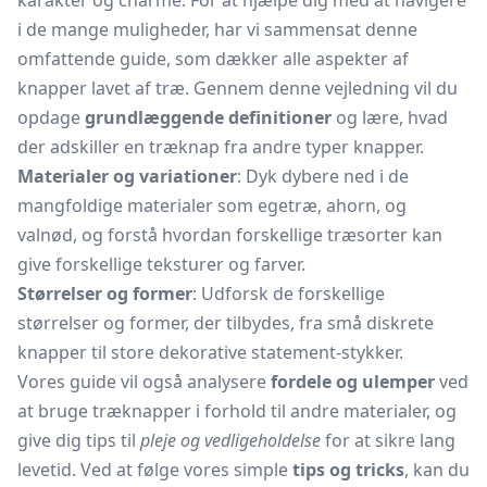
karakter og charme. For at hjælpe dig med at navigere
i de mange muligheder, har vi sammensat denne
omfattende guide, som dækker alle aspekter af
knapper lavet af træ. Gennem denne vejledning vil du
opdage
grundlæggende definitioner
og lære, hvad
der adskiller en træknap fra andre typer knapper.
Materialer og variationer
: Dyk dybere ned i de
mangfoldige materialer som egetræ, ahorn, og
valnød, og forstå hvordan forskellige træsorter kan
give forskellige teksturer og farver.
Størrelser og former
: Udforsk de forskellige
størrelser og former, der tilbydes, fra små diskrete
knapper til store dekorative statement-stykker.
Vores guide vil også analysere
fordele og ulemper
ved
at bruge træknapper i forhold til andre materialer, og
give dig tips til
pleje og vedligeholdelse
for at sikre lang
levetid. Ved at følge vores simple
tips og tricks
, kan du