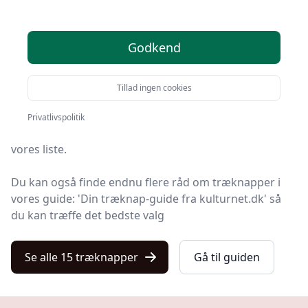
Du er kommet til det rette sted! På Kulturnet har vi
Godkend
udvalgt 15 af de bedste træknapper, så du får det
optimale køb.
Tillad ingen cookies
Så uanset om du vægter høj kvalitet, allerede har en
specifik model i tankerne, leder efter gode priser eller
Privatlivspolitik
en træknap med fri levering, finder du det hele på
vores liste.
Du kan også finde endnu flere råd om træknapper i
vores guide: 'Din træknap-guide fra kulturnet.dk' så
du kan træffe det bedste valg
Se alle 15 træknapper
Gå til guiden