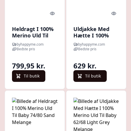
Quick look
Quick l
Heldragt I 100%
Uldjakke Med
Merino Uld Til
Hætte I 100%
Baby 62/68 Sand
Merino Uld Til
byhappyme.com
byhappyme.com
Melange
Baby 74/80 Sand
Bedste pris
Bedste pris
Melange
799,95 kr.
629 kr.
Til butik
Til butik