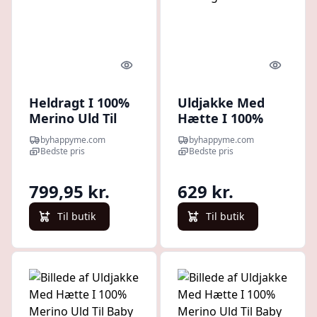
Quick look
Quick l
Heldragt I 100%
Uldjakke Med
Merino Uld Til
Hætte I 100%
Baby 74/80 Sand
Merino Uld Til
byhappyme.com
byhappyme.com
Melange
Baby 62/68 Light
Bedste pris
Bedste pris
Grey Melange
799,95 kr.
629 kr.
Til butik
Til butik