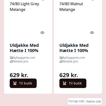
Quick look
Quick l
Uldjakke Med
Uldjakke Med
Hætte I 100%
Hætte I 100%
Merino Uld Til
Merino Uld Til
byhappyme.com
byhappyme.com
Baby 74/80 Light
Baby 74/80
Bedste pris
Bedste pris
Grey Melange
Walnut Melange
629 kr.
629 kr.
Til butik
Til butik
Forrige side
Næste side