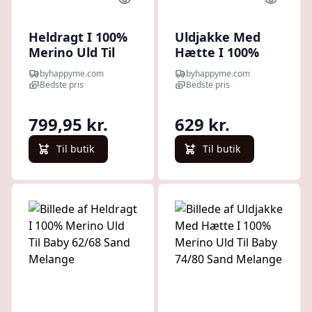
Quick look
Quick l
Heldragt I 100%
Uldjakke Med
Merino Uld Til
Hætte I 100%
Baby 50/56 Sand
Merino Uld Til
byhappyme.com
byhappyme.com
Melange
Baby 50/56
Bedste pris
Bedste pris
Walnut Melange
799,95 kr.
629 kr.
Til butik
Til butik