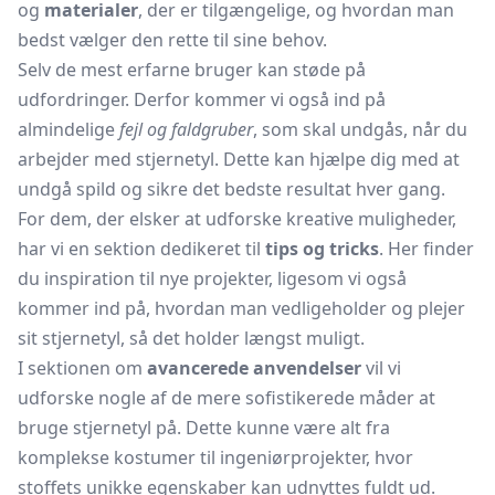
og
materialer
, der er tilgængelige, og hvordan man
bedst vælger den rette til sine behov.
Selv de mest erfarne bruger kan støde på
udfordringer. Derfor kommer vi også ind på
almindelige
fejl og faldgruber
, som skal undgås, når du
arbejder med stjernetyl. Dette kan hjælpe dig med at
undgå spild og sikre det bedste resultat hver gang.
For dem, der elsker at udforske kreative muligheder,
har vi en sektion dedikeret til
tips og tricks
. Her finder
du inspiration til nye projekter, ligesom vi også
kommer ind på, hvordan man vedligeholder og plejer
sit stjernetyl, så det holder længst muligt.
I sektionen om
avancerede anvendelser
vil vi
udforske nogle af de mere sofistikerede måder at
bruge stjernetyl på. Dette kunne være alt fra
komplekse kostumer til ingeniørprojekter, hvor
stoffets unikke egenskaber kan udnyttes fuldt ud.