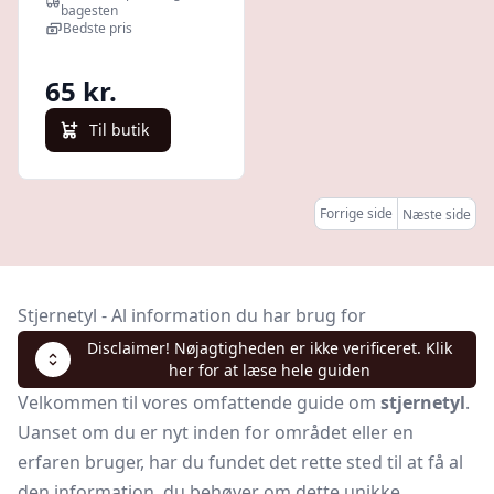
bagesten
Bedste pris
65 kr.
Til butik
Forrige side
Næste side
Stjernetyl - Al information du har brug for
Disclaimer! Nøjagtigheden er ikke verificeret. Klik
her for at læse hele guiden
Velkommen til vores omfattende guide om
stjernetyl
.
Uanset om du er nyt inden for området eller en
erfaren bruger, har du fundet det rette sted til at få al
den information, du behøver om dette unikke