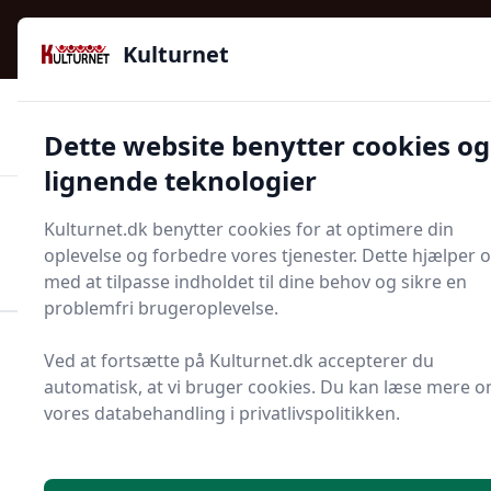
Kulturnet - Alt Det Gode I Livet | Din Kulturguide Siden
e menu
2016
Kulturnet
🌟🌟🌟🌟🌟
🌟
🚚
3.958 produktyper
Hurtig levering
Dette website benytter cookies og
🏷️
👍
97 kategorier
Kun godkendte butikker
lignende teknologier
Men
Kulturnet.dk benytter cookies for at optimere din
Start søgning
oplevelse og forbedre vores tjenester. Dette hjælper 
Start søgning
med at tilpasse indholdet til dine behov og sikre en
problemfri brugeroplevelse.
Forside
Bolig og indretning
Fest og festoppyntning
Ved at fortsætte på Kulturnet.dk accepterer du
Stjernetyl
automatisk, at vi bruger cookies. Du kan læse mere 
vores databehandling i privatlivspolitikken.
Bedste stjernetyl i 2025
- se de 1 bedste her