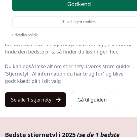
Godkend
Velkommen til Kulturnet! Vi har gjort arbejdet for dig
og udvalgt 1 af de bedste stjernetyl på markedet.
Tillad ingen cookies
Privatlivspolitik
Uanset om du prioriterer høj kvalitet uanset prisen,
om du leder efter et stjernetyl med fri fragt, eller du vil
finde den bedste pris, så finder du løsningen her.
Du kan også læse alt om stjernetyl i vores store guide:
'Stjernetyl - Al information du har brug for' og blive
godt klædt på til dit valg
Se alle 1 stjernetyl
Gå til guiden
Bedste stjernetyl i 2025
(se de 1 bedste