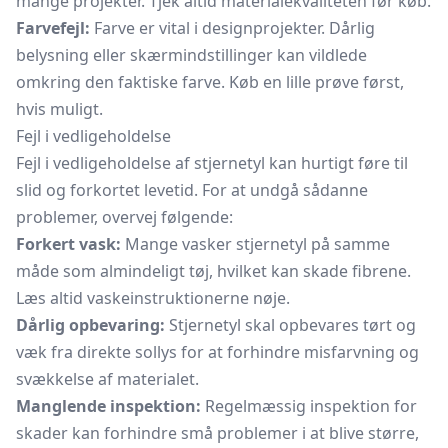
mange projekter. Tjek altid materialekvaliteten før køb.
Farvefejl:
Farve er vital i designprojekter. Dårlig
belysning eller skærmindstillinger kan vildlede
omkring den faktiske farve. Køb en lille prøve først,
hvis muligt.
Fejl i vedligeholdelse
Fejl i vedligeholdelse af stjernetyl kan hurtigt føre til
slid og forkortet levetid. For at undgå sådanne
problemer, overvej følgende:
Forkert vask:
Mange vasker stjernetyl på samme
måde som almindeligt tøj, hvilket kan skade fibrene.
Læs altid vaskeinstruktionerne nøje.
Dårlig opbevaring:
Stjernetyl skal opbevares tørt og
væk fra direkte sollys for at forhindre misfarvning og
svækkelse af materialet.
Manglende inspektion:
Regelmæssig inspektion for
skader kan forhindre små problemer i at blive større,