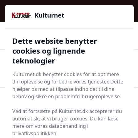
Kulturnet - Alt Det Gode I Livet | Din Kulturguide Siden
e menu
2016
Kulturnet
🌟🌟🌟🌟🌟
🌟
🚚
3.958 produktyper
Hurtig levering
Dette website benytter
🏷️
👍
97 kategorier
Kun godkendte butikker
cookies og lignende
teknologier
Men
Start søgning
Start søgning
Kulturnet.dk benytter cookies for at optimere
din oplevelse og forbedre vores tjenester. Dette
hjælper os med at tilpasse indholdet til dine
behov og sikre en problemfri brugeroplevelse.
Forside
Bolig og indretning
Kontor
Diverse kontorartikler og tilbehør
Skærmvæg
Ved at fortsætte på Kulturnet.dk accepterer du
Skærmvægge - 499 på
automatisk, at vi bruger cookies. Du kan læse
mere om vores databehandling i
lager
privatlivspolitikken.