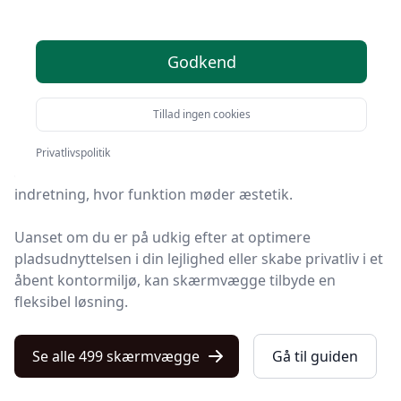
lå
Velkommen til Kulturnet.dk's omfattende guide til
Godkend
skærmvægge, en ressource der sigter mod at belyse
alt, hvad du behøver at vide om dette alsidige element
i både hjem og kontor.
Tillad ingen cookies
Skærmvægge, også kendt som rumdelere eller
Privatlivspolitik
afskærmninger, er blevet en integreret del af moderne
indretning, hvor funktion møder æstetik.
Uanset om du er på udkig efter at optimere
pladsudnyttelsen i din lejlighed eller skabe privatliv i et
åbent kontormiljø, kan skærmvægge tilbyde en
fleksibel løsning.
Se alle 499 skærmvægge
Gå til guiden