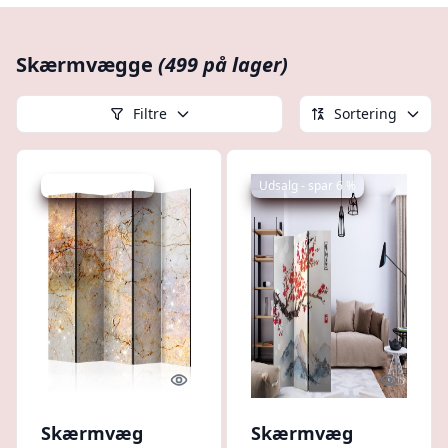
Skærmvægge
(499 på lager)
Filtre
Sortering
Udsalg - spar 4 %
Udsalg - spar 6 %
Quick look
Quick l
Skærmvæg
Skærmvæg