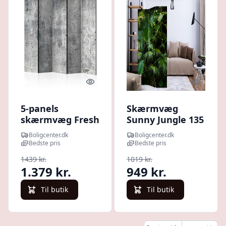
Quick look
Quick l
5-panels
Skærmvæg
skærmvæg Fresh
Sunny Jungle 135
Concrete II 225 x
x 172 cm - 3-
Boligcenter.dk
Boligcenter.dk
172 cm - 225 x
panels rumdeler
Bedste pris
Bedste pris
172 cm -
- 135 x 172 cm -
1439 kr.
1019 kr.
Dobbeltsiddet
Dobbeltsiddet
1.379 kr.
949 kr.
Til butik
Til butik