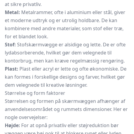
at sikre privatliv.
Metal:
Metalrammer, ofte i aluminium eller stål, giver
et moderne udtryk og er utrolig holdbare. De kan
kombinere med andre materialer, som stof eller træ,
for et blandet look.
Stof:
Stofskærmvægge er alsidige og lette. De er ofte
lydabsorberende, hvilket gør dem velegnede til
kontorbrug, men kan kræve regelmæssig rengøring.
Plast:
Plast eller acryl er lette og ofte økonomiske. De
kan formes i forskellige designs og farver, hvilket gør
dem velegnede til kreative løsninger.
Størrelse og form faktorer
Størrelsen og formen på skærmvæggen afhænger af
anvendelsesområdet og rummets dimensioner. Her er
nogle overvejelser:
Højde:
For at opnå privatliv eller støjreduktion bør
væggen være høj nok til at blokere synet eller lyden,