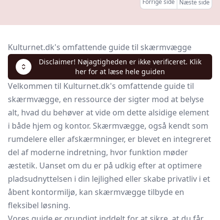
Forrige side
Næste side
Kulturnet.dk's omfattende guide til skærmvægge
Disclaimer! Nøjagtigheden er ikke verificeret. Klik
her for at læse hele guiden
Velkommen til Kulturnet.dk's omfattende guide til
skærmvægge, en ressource der sigter mod at belyse
alt, hvad du behøver at vide om dette alsidige element
i både hjem og kontor. Skærmvægge, også kendt som
rumdelere eller afskærmninger, er blevet en integreret
del af moderne indretning, hvor funktion møder
æstetik. Uanset om du er på udkig efter at optimere
pladsudnyttelsen i din lejlighed eller skabe privatliv i et
åbent kontormiljø, kan skærmvægge tilbyde en
fleksibel løsning.
Vores guide er grundigt inddelt for at sikre, at du får