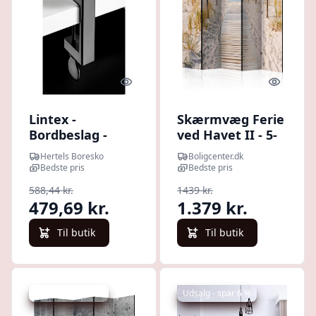
Quick look
Quick l
Lintex -
Skærmvæg Ferie
Bordbeslag -
ved Havet II - 5-
T/skærmvæg -
panels rumdeler
Hertels Boresko
Boligcenter.dk
Sort
225 x 172 cm -
Bedste pris
Bedste pris
225 x 172 cm -
588,44 kr.
1439 kr.
Dobbeltsiddet
479,69 kr.
1.379 kr.
Til butik
Til butik
Udsalg - spar 4 %
Udsalg - spar 6 %