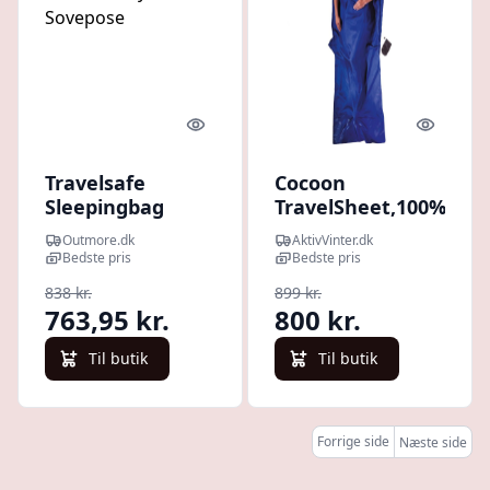
Quick look
Quick l
Travelsafe
Cocoon
Sleepingbag
TravelSheet,100%
Inlet Silk
Silk, Sovepose,
Outmore.dk
AktivVinter.dk
Mummy -
ultramarine blue
Bedste pris
Bedste pris
Sovepose
838 kr.
899 kr.
763,95 kr.
800 kr.
Til butik
Til butik
Forrige side
Næste side