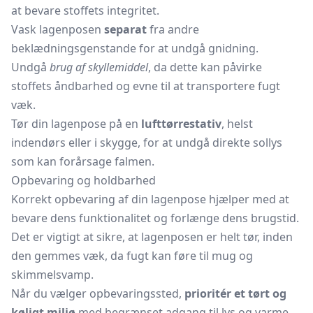
at bevare stoffets integritet.
Vask lagenposen
separat
fra andre
beklædningsgenstande for at undgå gnidning.
Undgå
brug af skyllemiddel
, da dette kan påvirke
stoffets åndbarhed og evne til at transportere fugt
væk.
Tør din lagenpose på en
lufttørrestativ
, helst
indendørs eller i skygge, for at undgå direkte sollys
som kan forårsage falmen.
Opbevaring og holdbarhed
Korrekt opbevaring af din lagenpose hjælper med at
bevare dens funktionalitet og forlænge dens brugstid.
Det er vigtigt at sikre, at lagenposen er helt tør, inden
den gemmes væk, da fugt kan føre til mug og
skimmelsvamp.
Når du vælger opbevaringssted,
prioritér et tørt og
køligt miljø
med begrænset adgang til lys og varme.