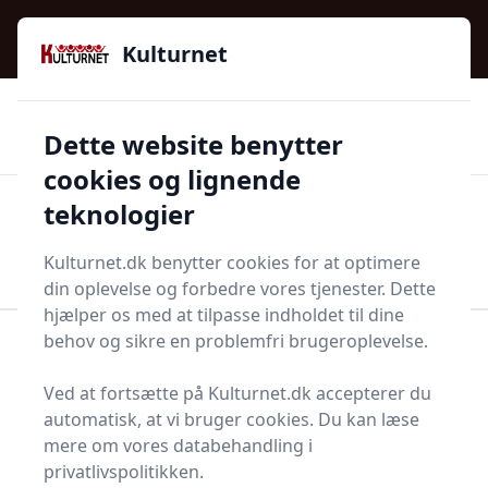
Kulturnet - Alt Det Gode I Livet | Din Kulturguide Siden
e menu
2016
Kulturnet
🌟🌟🌟🌟🌟
🌟
🚚
3.958 produktyper
Hurtig levering
Dette website benytter
🏷️
👍
97 kategorier
Kun godkendte butikker
cookies og lignende
teknologier
Men
Start søgning
Start søgning
Kulturnet.dk benytter cookies for at optimere
din oplevelse og forbedre vores tjenester. Dette
hjælper os med at tilpasse indholdet til dine
behov og sikre en problemfri brugeroplevelse.
Forside
Bolig og indretning
Soveværelse
Lagner og betræk
Lagenpose
Ved at fortsætte på Kulturnet.dk accepterer du
Lagenposer - 47 på
automatisk, at vi bruger cookies. Du kan læse
mere om vores databehandling i
lager
privatlivspolitikken.