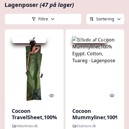
Lagenposer
(47 på lager)
Filtre
Sortering
Udsalg - spar 11 %
Udsalg - spar 16 %
Quick look
Quick l
Cocoon
Cocoon
TravelSheet,100%
Mummyliner,100%
Silk, Sovepose,
Egypt. Cotton,
AktivVinter.dk
Outmore.dk