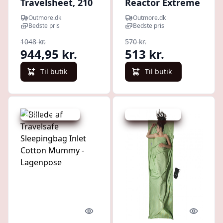
Travelsheet, 210
Reactor Extreme
X 86cm,vine -
Sleeping Bag
Outmore.dk
Outmore.dk
Lagenpose
Liner - Mummy
Bedste pris
Bedste pris
W/ Drawcord - C
1048 kr.
570 kr.
Spicy Orange -
944,95 kr.
513 kr.
Lagenpose
Til butik
Til butik
Udsalg - spar 11 %
Udsalg - spar 7 %
Quick look
Quick l