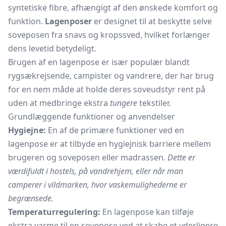
syntetiske fibre, afhængigt af den ønskede komfort og
funktion.
Lagenposer
er designet til at beskytte selve
soveposen fra snavs og kropssved, hvilket forlænger
dens levetid betydeligt.
Brugen af en lagenpose er især populær blandt
rygsækrejsende, campister og vandrere, der har brug
for en nem måde at holde deres soveudstyr rent på
uden at medbringe ekstra
tungere
tekstiler.
Grundlæggende funktioner og anvendelser
Hygiejne:
En af de primære funktioner ved en
lagenpose er at tilbyde en hygiejnisk barriere mellem
brugeren og soveposen eller madrassen.
Dette er
værdifuldt i hostels, på vandrehjem, eller når man
camperer i vildmarken, hvor vaskemulighederne er
begrænsede.
Temperaturregulering:
En lagenpose kan tilføje
ekstra varme til en sovepose ved at skabe et yderligere