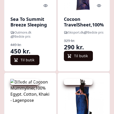
Quick look
Quick l
Sea To Summit
Cocoon
Breeze Sleeping
TravelSheet,100%
Bag Liner -
Egypt. Cotton,
Outmore.dk
Skisport.dk
Bedste pris
Mummy W/
tuareg
Bedste pris
329 kr.
Drawcord - C
449 kr.
290 kr.
Blue Atoll -
450 kr.
Lagenpose
Til butik
Til butik
Udsalg - spar 9 %
Udsalg - spar 6 %