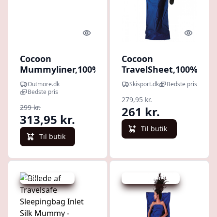
Quick look
Quick l
Cocoon
Cocoon
Mummyliner,100%
TravelSheet,100%
Egypt. Cotton,
Cotton,
Outmore.dk
Skisport.dk
Bedste pris
Khaki - Lagenpose
Sovepose,
Bedste pris
279,95 kr.
ultramarine blue
299 kr.
261 kr.
313,95 kr.
Til butik
Til butik
Udsalg - spar 8 %
Udsalg - spar 11 %