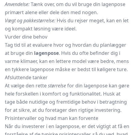
Anvendelse:
Tænk over, om du vil bruge din lagenpose
primært alene eller dele den med nogen.
Vægt og pakkestørrelse:
Hvis du rejser meget, kan en let
og kompakt løsning være ideel.
Vurder dine behov
Tag tid til at evaluere hvor og hvordan du planlægger
at bruge din
lagenpose
. Hvis du ofte befinder dig i
varme klimaer, kan en lettere model være bedre, mens
en tykkere lagenpose måske er bedst til køligere ture.
Afsluttende tanker
At vælge den rette
størrelse
for din lagenpose kan gøre
hele forskellen i komfort og funktionalitet. Husk at
tage både nutidige og fremtidige behov i betragtning
for at sikre, at du foretager den rigtige investering.
Prisintervaller og hvad man kan forvente
Når du investerer i en lagenpose, er det vigtigt at få en
forståelse af de typiske prisintervaller, så du ved, hvad