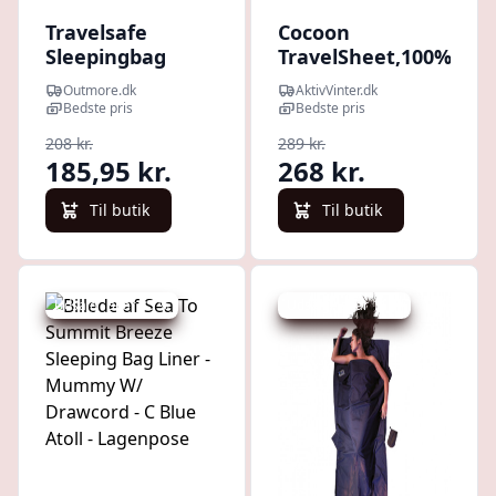
Travelsafe
Cocoon
Sleepingbag
TravelSheet,100%
Inlet Cotton
Organic Cotton,
Outmore.dk
AktivVinter.dk
Mummy -
Sovepose, forest
Bedste pris
Bedste pris
Lagenpose
shade
208 kr.
289 kr.
185,95 kr.
268 kr.
Til butik
Til butik
Udsalg - spar 35 %
Udsalg - spar 11 %