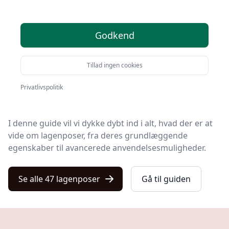
Velkommen til din ultimative vejledning til forståelse
Godkend
og brug af lagenposer.
Uanset om du er en erfaren friluftsentusiast eller blot
Tillad ingen cookies
nysgerrig på, hvordan en lagenpose kan forbedre din
næste campingudflugt eller overnatningstur, er du
Privatlivspolitik
kommet til det rette sted.
I denne guide vil vi dykke dybt ind i alt, hvad der er at
vide om lagenposer, fra deres grundlæggende
egenskaber til avancerede anvendelsesmuligheder.
Se alle 47 lagenposer
Gå til guiden