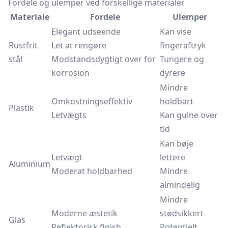
Fordele og ulemper ved forskellige materialer
Materiale
Fordele
Ulemper
Elegant udseende
Kan vise
Rustfrit
Let at rengøre
fingeraftryk
stål
Modstandsdygtigt over for
Tungere og
korrosion
dyrere
Mindre
Omkostningseffektiv
holdbart
Plastik
Letvægts
Kan gulne over
tid
Kan bøje
Letvægt
lettere
Aluminium
Moderat holdbarhed
Mindre
almindelig
Mindre
Moderne æstetik
stødsikkert
Glas
Reflektorisk finish
Potentielt