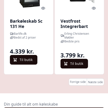
Quick look
Quick l
Barkøleskab Sc
Vestfrost
131 He
Integrerbart
Scandomestic
køleskab VIUC
Barlife.dk
Erling Christensen
1082 : Erling
Bedst af 2 priser
Møbler
Christensen
Bedste pris
Møbler
4.339 kr.
3.799 kr.
Til butik
Til butik
Forrige side
Næste side
Din guide til alt om køleskabe