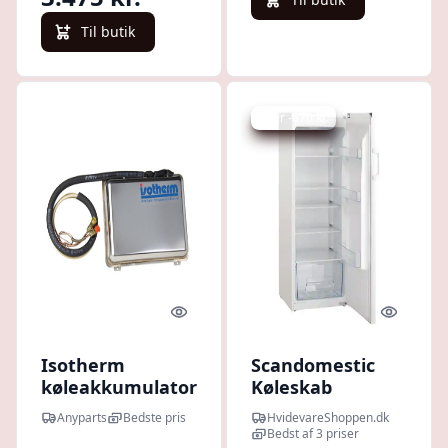
Til butik
Spar -670 kr.
Quick look
Quick l
Isotherm
Scandomestic
køleakkumulator
Køleskab
tank 3 L med
SKS201W
Anyparts
Bedste pris
HvidevareShoppen.dk
kobling - 1283025
Bedst af 3 priser