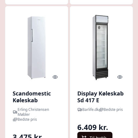
Quick look
Quick l
Scandomestic
Display Køleskab
Køleskab
Sd 417 E
SKS332WE : Erling
Scandomestic
Erling Christensen
Barlife.dk
Bedste pris
Christensen
Møbler
Møbler
Bedste pris
6.409 kr.
3.475 kr.
Til butik