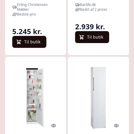
430 BE : Erling
Scandomestic
Erling Christensen
Barlife.dk
Christensen
Møbler
Bedst af 2 priser
Møbler
Bedste pris
2.939 kr.
5.245 kr.
Til butik
Til butik
Quick look
Quick l