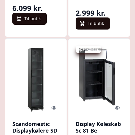
6.099 kr.
2.999 kr.
Til butik
Til butik
Spar -294 kr.
Quick look
Quick l
Scandomestic
Display Køleskab
Displaykølere SD
Sc 81 Be