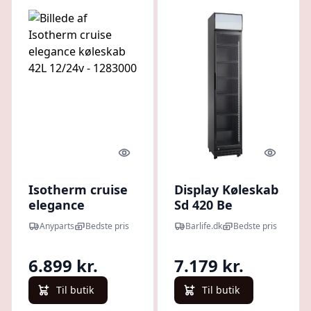
Quick look
Quick l
Isotherm cruise
Display Køleskab
elegance
Sd 420 Be
køleskab 42L
Scandomestic
Anyparts
Bedste pris
Barlife.dk
Bedste pris
12/24v - 1283000
6.899 kr.
7.179 kr.
Til butik
Til butik