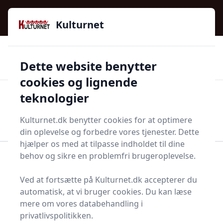
Kulturnet - Alt Det Gode I Livet | Din Kulturguide Siden
e menu
2016
Kulturnet
🌟🌟🌟🌟🌟
🌟
🚚
3.958 produktyper
Hurtig levering
Dette website benytter
🏷️
👍
97 kategorier
Kun godkendte butikker
cookies og lignende
teknologier
Men
Start søgning
Start søgning
Kulturnet.dk benytter cookies for at optimere
din oplevelse og forbedre vores tjenester. Dette
hjælper os med at tilpasse indholdet til dine
behov og sikre en problemfri brugeroplevelse.
Forside
Bolig og indretning
Husholdningsapperater
Hvidevarer
Ved at fortsætte på Kulturnet.dk accepterer du
Køleskabe- og tilbehør
Køleskab
automatisk, at vi bruger cookies. Du kan læse
Køleskabe - 36 på lager
mere om vores databehandling i
privatlivspolitikken.