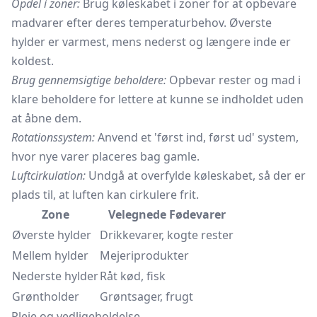
Opdel i zoner:
Brug køleskabet i zoner for at opbevare
madvarer efter deres temperaturbehov. Øverste
hylder er varmest, mens nederst og længere inde er
koldest.
Brug gennemsigtige beholdere:
Opbevar rester og mad i
klare beholdere for lettere at kunne se indholdet uden
at åbne dem.
Rotationssystem:
Anvend et 'først ind, først ud' system,
hvor nye varer placeres bag gamle.
Luftcirkulation:
Undgå at overfylde køleskabet, så der er
plads til, at luften kan cirkulere frit.
Zone
Velegnede Fødevarer
Øverste hylder
Drikkevarer, kogte rester
Mellem hylder
Mejeriprodukter
Nederste hylder
Råt kød, fisk
Grøntholder
Grøntsager, frugt
Pleje og vedligeholdelse