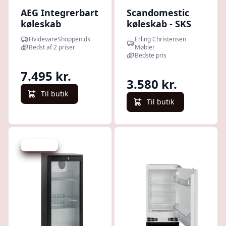
AEG Integrerbart
Scandomestic
køleskab
køleskab - SKS
TK6DS181ES - 2+2
346 W : Erling
HvidevareShoppen.dk
Erling Christensen
års garanti
Christensen
Bedst af 2 priser
Møbler
Møbler
Bedste pris
7.495 kr.
3.580 kr.
Til butik
Til butik
Spar 60 kr.