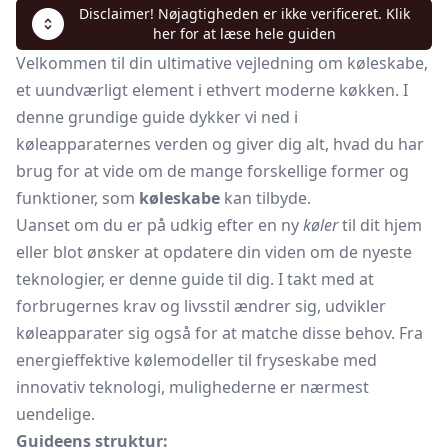
Disclaimer! Nøjagtigheden er ikke verificeret. Klik
her for at læse hele guiden
Velkommen til din ultimative vejledning om køleskabe,
et uundværligt element i ethvert moderne køkken. I
denne grundige guide dykker vi ned i
køleapparaternes verden og giver dig alt, hvad du har
brug for at vide om de mange forskellige former og
funktioner, som
køleskabe
kan tilbyde.
Uanset om du er på udkig efter en ny
køler
til dit hjem
eller blot ønsker at opdatere din viden om de nyeste
teknologier, er denne guide til dig. I takt med at
forbrugernes krav og livsstil ændrer sig, udvikler
køleapparater sig også for at matche disse behov. Fra
energieffektive kølemodeller til fryseskabe med
innovativ teknologi, mulighederne er nærmest
uendelige.
Guideens struktur: