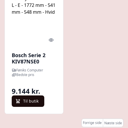
Quick look
Bosch Serie 2
KIV87NSE0
Kølefryseskab -
Føniks Computer
270 L - E - 1772
Bedste pris
mm - 541 mm -
548 mm - Hvid
9.144 kr.
Til butik
Forrige side
Næste side