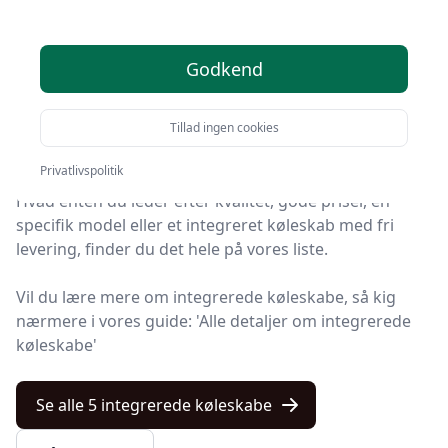
køleskabe til dig - 5
gode valg
Godkend
Velkommen til Kulturnet! Vi har gjort arbejdet for dig
og udvalgt 5 af de bedste integrerede køleskabe på
Tillad ingen cookies
markedet.
Privatlivspolitik
Hvad enten du leder efter kvalitet, gode priser, en
specifik model eller et integreret køleskab med fri
levering, finder du det hele på vores liste.
Vil du lære mere om integrerede køleskabe, så kig
nærmere i vores guide: 'Alle detaljer om integrerede
køleskabe'
Se alle 5 integrerede køleskabe