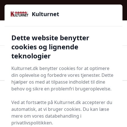
Kulturnet - Alt Det Gode I Livet | Din Kulturguide Siden
e menu
2016
Kulturnet
🌟🌟🌟🌟🌟
🌟
🚚
3.958 produktyper
Hurtig levering
Dette website benytter
🏷️
👍
97 kategorier
Kun godkendte butikker
cookies og lignende
teknologier
Men
Start søgning
Start søgning
Kulturnet.dk benytter cookies for at optimere
din oplevelse og forbedre vores tjenester. Dette
hjælper os med at tilpasse indholdet til dine
behov og sikre en problemfri brugeroplevelse.
Forside
Bolig og indretning
Husholdningsapperater
Hvidevarer
Ved at fortsætte på Kulturnet.dk accepterer du
Køleskabe- og tilbehør
Integreret køleskab
automatisk, at vi bruger cookies. Du kan læse
Bedste integrerede
mere om vores databehandling i
privatlivspolitikken.