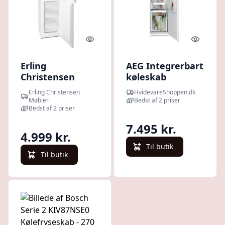
Quick look
Quick l
Erling
AEG Integrerbart
Christensen
køleskab
Møbler Gram KF
TK6DS181ES - 2+2
Erling Christensen
HvidevareShoppen.dk
411864 N-2
års garanti
Møbler
Bedst af 2 priser
Fritstående
Bedst af 2 priser
kølefryseskab - 5
7.495 kr.
ÅRS GARANTI :
4.999 kr.
Erling
Til butik
Christensen
Til butik
Møbler : Erling
Christensen
Møbler