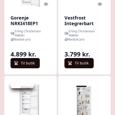
Quick look
Quick l
Gorenje
Vestfrost
NRKI418EP1
Integrerbart
Integreret
køleskab VIUC
Erling Christensen
Erling Christensen
kølefryseskab :
1082 : Erling
Møbler
Møbler
Erling
Bedste pris
Christensen
Bedste pris
Christensen
Møbler
Møbler
4.899 kr.
3.799 kr.
Til butik
Til butik
Spar 4.000 kr.