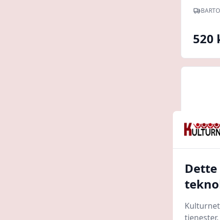
Mulig
BARTO
520 
Dette
tekno
Herre
Kulturnet
med A
tjenester