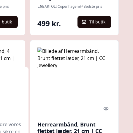
e pris
BARTOLI Copenhagen
Bedste pris
499 kr.
l butik
Til butik
Quick look
Quick look
ms,
Herrearmbånd, Brunt
edre vores
 cm |
flettet læder, 21 cm | CC
g sikre en