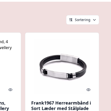
Sortering
Quick look
Quick look
ms,
Frank1967 Herrearmbånd i
llery
Sort Læder med Stålplade