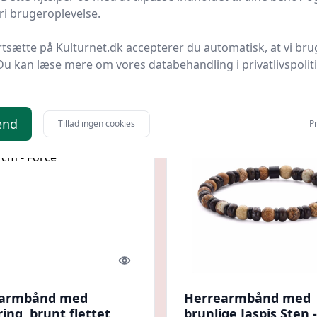
hed for gravering
CC Jewellery
i brugeroplevelse.
LI Copenhagen
Bedste pris
C.Centrum
Bedste pris
rtsætte på Kulturnet.dk accepterer du automatisk, at vi bru
kr.
395 kr.
Til butik
Ti
Du kan læse mere om vores databehandling i privatlivspolit
end
Tillad ingen cookies
Pr
Quick look
earmbånd med
Herrearmbånd med
ing, brunt flettet
brunlige Jaspis Sten 