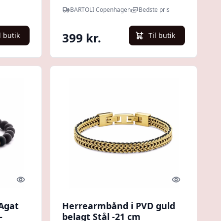
BARTOLI Copenhagen
Bedste pris
399 kr.
l butik
Til butik
Quick look
Quick look
Agat
Herrearmbånd i PVD guld
-
belagt Stål -21 cm