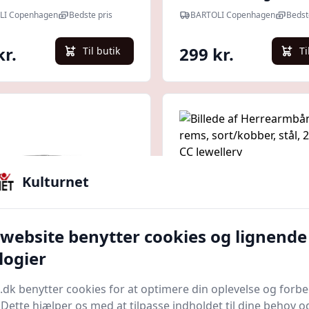
hed for gravering
Frank1967
LI Copenhagen
Bedste pris
BARTOLI Copenhagen
Bedst
kr.
299 kr.
Til butik
Ti
Kulturnet
 website benytter cookies og lignende
Quick look
logier
armbånd i sort læder
Herrearmbånd, 4 re
.dk benytter cookies for at optimere din oplevelse og forb
nker 19 cm -
sort/kobber, stål, 21
. Dette hjælper os med at tilpasse indholdet til dine behov o