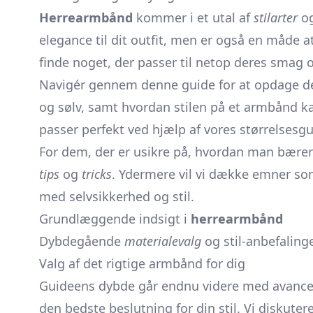
Herrearmbånd
kommer i et utal af
stilarter
og
elegance til dit outfit, men er også en måde 
finde noget, der passer til netop deres smag 
Navigér gennem denne guide for at opdage d
og sølv, samt hvordan stilen på et armbånd kan
passer perfekt ved hjælp af vores størrelsesgu
For dem, der er usikre på, hvordan man bærer
tips
og
tricks
. Ydermere vil vi dække emner s
med selvsikkerhed og stil.
Grundlæggende indsigt i
herrearmbånd
Dybdegående
materialevalg
og stil-anbefaling
Valg af det rigtige armbånd for dig
Guideens dybde går endnu videre med avancerede
den bedste beslutning for din stil. Vi diskut