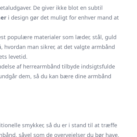
taludgaver. De giver ikke blot en subtil
ner
i design gør det muligt for enhver mand at
st populære materialer som læder, stål, guld
på, hvordan man sikrer, at det valgte armbånd
ts levetid.
delse af herrearmbånd tilbyde indsigtsfulde
n undgår dem, så du kan bære dine armbånd
onelle smykker, så du er i stand til at træffe
rmbånd, såvel som de overvejelser du bør have,