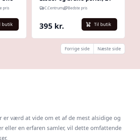
cm | CC Jewellery
e pris
C.Centrum
Bedste pris
395 kr.
l butik
Til butik
Forrige side
Næste side
r er værd at vide om et af de mest alsidige og
 eller en erfaren samler, vil dette omfattende
er.