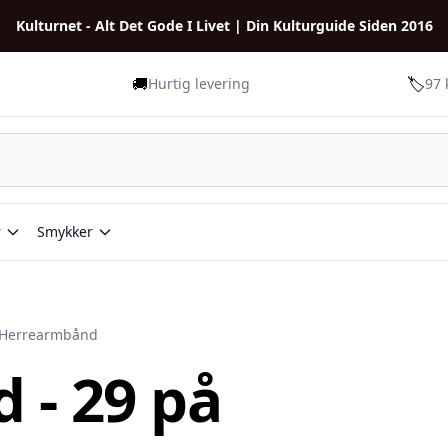
Kulturnet - Alt Det Gode I Livet | Din Kulturguide Siden 2016
🚚
🏷️
Hurtig levering
97 
r
Smykker
Herrearmbånd
 - 29 på