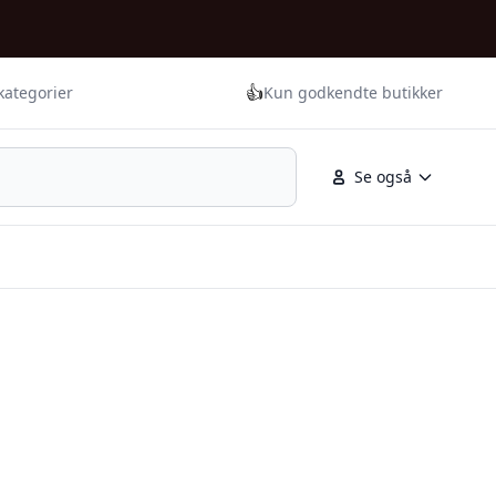
👍
kategorier
Kun godkendte butikker
Se også