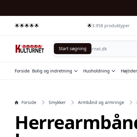
e menu
🌟🌟🌟🌟🌟
🌟
3.958 produktyper
Start søgning
Start søgning
Forside
Bolig og indretning
Husholdning
Højtide
Forside
Smykker
Armbånd og armringe
Herrearmbånd