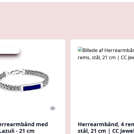
 spar 33 %
Quick look
errearmbånd med
Herrearmbånd, 4 re
Lazuli - 21 cm
stål, 21 cm | CC Jewe