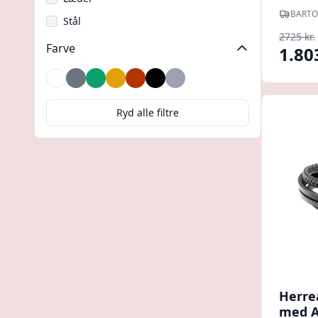
BARTO
Stål
2725 kr.
Farve
1.80
Brun
Grå
Grøn
Guld
Kobber
Sort
Sølv
Ryd alle filtre
Herre
med An