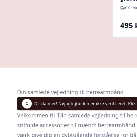
læder,
C.Cen
495 
Din samlede vejledning til herrearmbånd
Disclaimer! Nøjagtigheden er ikke verificeret. Klik
Velkommen til 'Din samlede vejledning til herr
stilfulde accessories til mænd: herrearmbånd. 
værk give dig en dybtgående forståelse for bå