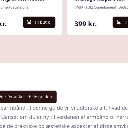
 stål, 21 cm - Force
Size
trum
Bedste pris
BARTOLI Copenhagen
Bedst
kr.
399 kr.
Til butik
Ti
 her for at læse hele guiden
earmbånd'. I denne guide vil vi udforske alt, hvad de
Uanset om du er ny til verdenen af armbånd til herrer
de de praktiske og æstetiske aspekter af disse smykk