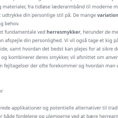
 materialer, fra tidløse læderarmbånd til moderne me
at udtrykke din personlige stil på. De mange
variatio
og behov.
et fundamentale ved
herresmykker
, herunder de me
 afspejle din personlighed. Vi vil også tage et kig 
ide, samt hvordan det bedst kan plejes for at sikre de
 og kombinerer deres smykker, vil afsnittet om anven
om fejltagelser der ofte forekommer og hvordan ma
er
 applikationer og potentielle alternativer til traditi
erer både fordelene og ulemperne ved at bære herrea