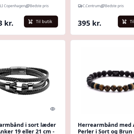
LI Copenhagen
Bedste pris
C.Centrum
Bedste pris
3 kr.
395 kr.
Til butik
Ti
Quick look
armbånd i sort læder
Herrearmbånd med 
ker 19 eller 21 cm -
Perler i Sort og Brun 