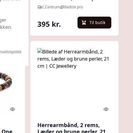
Jewellery
C.Centrum
Bedste pris
ger
395 kr.
l butik
Til butik
ikken.
ivatlivspolitik
Quick look
Quick look
Herrearmbånd, 2 rems,
- One
Læder og brune perler, 21