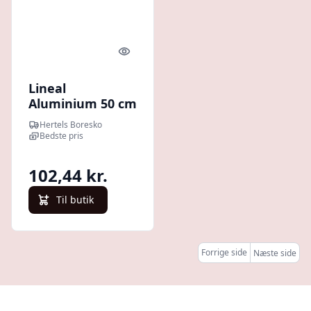
Quick look
Lineal
Aluminium 50 cm
Staedtler
Hertels Boresko
Bedste pris
102,44 kr.
Til butik
Forrige side
Næste side