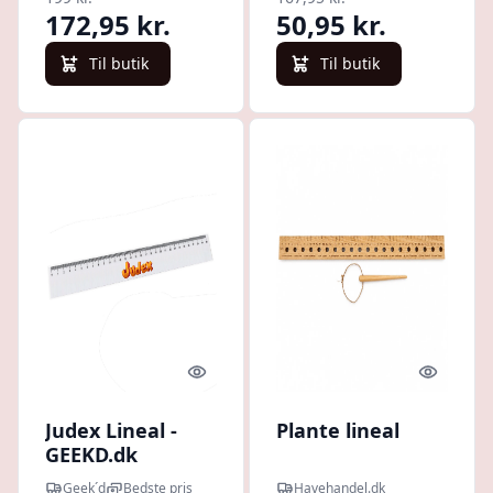
172,95 kr.
50,95 kr.
Til butik
Til butik
Quick look
Quick l
Judex Lineal -
Plante lineal
GEEKD.dk
Geek´d
Bedste pris
Havehandel.dk