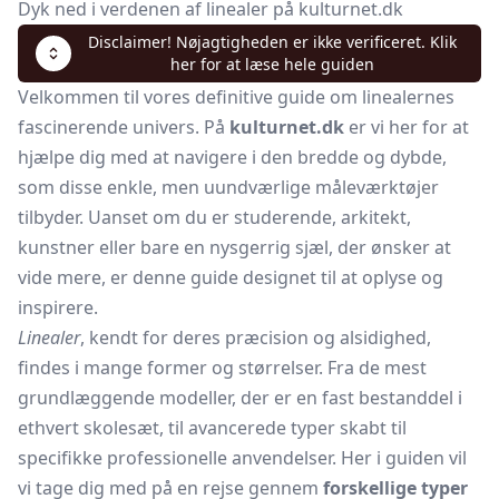
Dyk ned i verdenen af linealer på kulturnet.dk
Disclaimer! Nøjagtigheden er ikke verificeret. Klik
her for at læse hele guiden
Velkommen til vores definitive guide om linealernes
fascinerende univers. På
kulturnet.dk
er vi her for at
hjælpe dig med at navigere i den bredde og dybde,
som disse enkle, men uundværlige måleværktøjer
tilbyder. Uanset om du er studerende, arkitekt,
kunstner eller bare en nysgerrig sjæl, der ønsker at
vide mere, er denne guide designet til at oplyse og
inspirere.
Linealer
, kendt for deres præcision og alsidighed,
findes i mange former og størrelser. Fra de mest
grundlæggende modeller, der er en fast bestanddel i
ethvert skolesæt, til avancerede typer skabt til
specifikke professionelle anvendelser. Her i guiden vil
vi tage dig med på en rejse gennem
forskellige typer