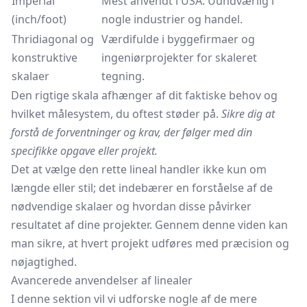
Imperial
Mest anvendt i USA. Uundværlig i
(inch/foot)
nogle industrier og handel.
Thridiagonal og
Værdifulde i byggefirmaer og
konstruktive
ingeniørprojekter for skaleret
skalaer
tegning.
Den rigtige skala afhænger af dit faktiske behov og
hvilket målesystem, du oftest støder på.
Sikre dig at
forstå de forventninger og krav, der følger med din
specifikke opgave eller projekt.
Det at vælge den rette lineal handler ikke kun om
længde eller stil; det indebærer en forståelse af de
nødvendige skalaer og hvordan disse påvirker
resultatet af dine projekter. Gennem denne viden kan
man sikre, at hvert projekt udføres med præcision og
nøjagtighed.
Avancerede anvendelser af linealer
I denne sektion vil vi udforske nogle af de mere