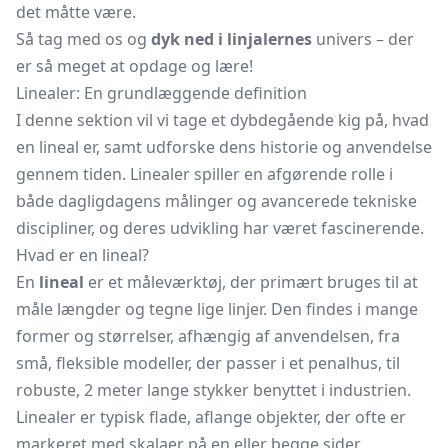
det måtte være.
Så tag med os og
dyk ned i linjalernes
univers – der
er så meget at opdage og lære!
Linealer: En grundlæggende definition
I denne sektion vil vi tage et dybdegående kig på, hvad
en lineal er, samt udforske dens historie og anvendelse
gennem tiden. Linealer spiller en afgørende rolle i
både dagligdagens målinger og avancerede tekniske
discipliner, og deres udvikling har været fascinerende.
Hvad er en lineal?
En
lineal
er et måleværktøj, der primært bruges til at
måle længder og tegne lige linjer. Den findes i mange
former og størrelser, afhængig af anvendelsen, fra
små, fleksible modeller, der passer i et
penalhus,
til
robuste, 2 meter lange stykker benyttet i industrien.
Linealer er typisk flade, aflange objekter, der ofte er
markeret med skalaer på en eller begge sider.