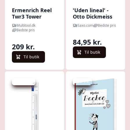
Ermenrich Reel
'Uden lineal' -
Twr3 Tower
Otto Dickmeiss
Ruler, Violet -
(fortalt til Jens
Multitool.dk
Saxo.com
Bedste pris
Lineal
Raahauge) - Bog
Bedste pris
84,95 kr.
209 kr.
Til butik
Til butik
Spar 292 kr.
Spar 5 kr.