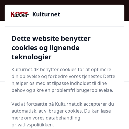
Kulturnet - Alt Det Gode I Livet | Din Kulturguide Siden
e menu
2016
Kulturnet
🌟🌟🌟🌟🌟
🌟
🚚
3.958 produktyper
Hurtig levering
Dette website benytter
🏷️
👍
97 kategorier
Kun godkendte butikker
cookies og lignende
teknologier
Men
Start søgning
Start søgning
Kulturnet.dk benytter cookies for at optimere
din oplevelse og forbedre vores tjenester. Dette
hjælper os med at tilpasse indholdet til dine
behov og sikre en problemfri brugeroplevelse.
Forside
Bolig og indretning
Kontor
Lineal
Ved at fortsætte på Kulturnet.dk accepterer du
Find de bedste linealer -
automatisk, at vi bruger cookies. Du kan læse
11 valgmuligheder
mere om vores databehandling i
privatlivspolitikken.