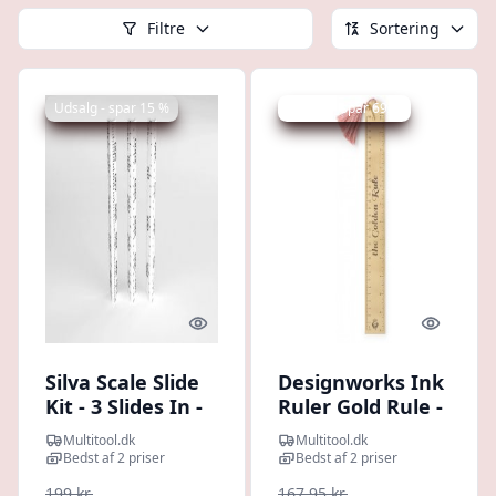
Filtre
Sortering
Udsalg - spar 15 %
Udsalg - spar 69 %
Quick look
Quick l
Silva Scale Slide
Designworks Ink
Kit - 3 Slides In -
Ruler Gold Rule -
Lineal
Lineal
Multitool.dk
Multitool.dk
Bedst af 2 priser
Bedst af 2 priser
199 kr.
167,95 kr.