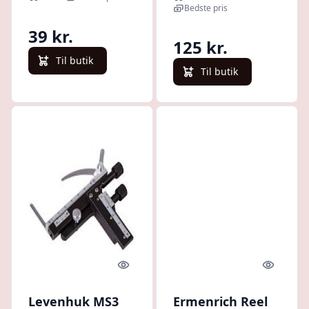
Bedste pris
39 kr.
125 kr.
Til butik
Til butik
Quick look
Quick l
Levenhuk MS3
Ermenrich Reel