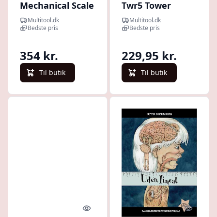
Mechanical Scale
Twr5 Tower
- Lineal
Ruler, Violet -
Multitool.dk
Multitool.dk
Lineal
Bedste pris
Bedste pris
354 kr.
229,95 kr.
Til butik
Til butik
Quick look
Quick l