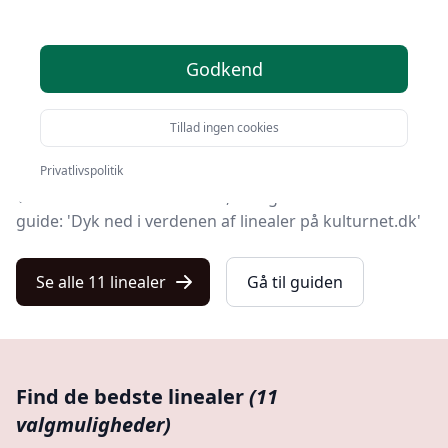
Find de bedste linealer på Kulturnet! Vi har udvalgt 11
top-produkter, så du er sikret kvalitet og værdi.
Godkend
På vores liste finder du både de de bedste tilbud på
lineal i 2025, produkter med gratis levering og linealer
Tillad ingen cookies
i førsteklasses kvalitet.
Privatlivspolitik
Vil du lære mere om linealer, så kig nærmere i vores
guide: 'Dyk ned i verdenen af linealer på kulturnet.dk'
Se alle 11 linealer
Gå til guiden
Find de bedste linealer
(11
valgmuligheder)