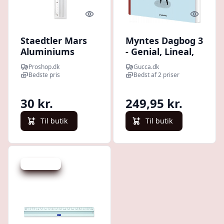
Quick look
Quick l
Staedtler Mars
Myntes Dagbog 3
Aluminiums
- Genial, Lineal,
Lineal 30Cm
Stativ, Kasket,
Proshop.dk
Gucca.dk
Kys - Stine
Bedste pris
Bedst af 2 priser
Stregen - Bog
30 kr.
249,95 kr.
Til butik
Til butik
Spar 237 kr.