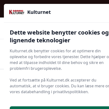
Kulturnet - Alt Det Gode I Livet | Din Kulturguide Siden
e menu
2016
Kulturnet
🌟🌟🌟🌟🌟
🌟
🚚
3.958 produktyper
Hurtig levering
Dette website benytter cookies og
🏷️
👍
97 kategorier
Kun godkendte butikker
lignende teknologier
Men
Kulturnet.dk benytter cookies for at optimere din
Start søgning
oplevelse og forbedre vores tjenester. Dette hjælper 
Start søgning
med at tilpasse indholdet til dine behov og sikre en
problemfri brugeroplevelse.
Forside
Bolig og indretning
Køkken og spisestue
Ved at fortsætte på Kulturnet.dk accepterer du
Service
Desserttallerken
automatisk, at vi bruger cookies. Du kan læse mere 
vores databehandling i privatlivspolitikken.
Find de bedste
desserttallerkener - 12