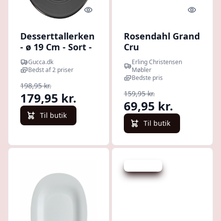
Quick look
Quick l
Desserttallerken
Rosendahl Grand
- ø 19 Cm - Sort -
Cru
6 Stk.
desserttallerken
Gucca.dk
Erling Christensen
- 19 cm : Erling
Bedst af 2 priser
Møbler
Christensen
Bedste pris
198,95 kr.
Møbler
159,95 kr.
179,95 kr.
69,95 kr.
Til butik
Til butik
Spar -30 kr.