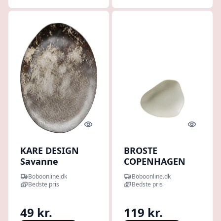
Quick look
Quick l
KARE DESIGN
BROSTE
Savanne
COPENHAGEN
desserttallerken,
Limfjord
Boboonline.dk
Boboonline.dk
organisk -
desserttallerken,
Bedste pris
Bedste pris
brun/grå mat
organisk - mat
keramik (Ø20)
lysegrå stentøj
49 kr.
119 kr.
(14,8x24)