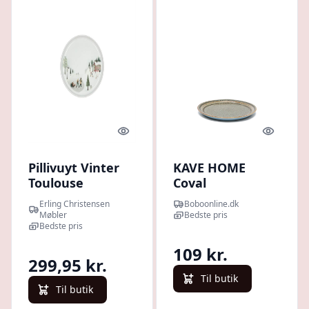
Quick look
Quick l
Pillivuyt Vinter
KAVE HOME
Toulouse
Coval
Tallerken flad
desserttallerken,
Erling Christensen
Boboonline.dk
lige kant Dia 15,5
rund - grå brun
Møbler
Bedste pris
cm : Erling
Bedste pris
keramik (Ø23)
Christensen
109 kr.
Møbler
299,95 kr.
Til butik
Til butik