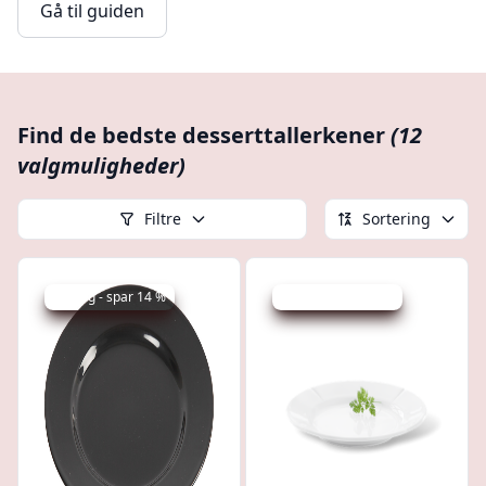
Gå til guiden
Find de bedste desserttallerkener
(12
valgmuligheder)
Filtre
Sortering
Udsalg - spar 14 %
Udsalg - spar 56 %