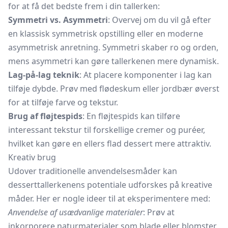
for at få det bedste frem i din tallerken:
Symmetri vs. Asymmetri
: Overvej om du vil gå efter
en klassisk symmetrisk opstilling eller en moderne
asymmetrisk anretning. Symmetri skaber ro og orden,
mens asymmetri kan gøre tallerkenen mere dynamisk.
Lag-på-lag teknik
: At placere komponenter i lag kan
tilføje dybde. Prøv med flødeskum eller jordbær øverst
for at tilføje farve og tekstur.
Brug af fløjtespids
: En fløjtespids kan tilføre
interessant tekstur til forskellige cremer og puréer,
hvilket kan gøre en ellers flad dessert mere attraktiv.
Kreativ brug
Udover traditionelle anvendelsesmåder kan
desserttallerkenens potentiale udforskes på kreative
måder. Her er nogle ideer til at eksperimentere med:
Anvendelse af usædvanlige materialer
: Prøv at
inkorporere naturmaterialer som blade eller blomster