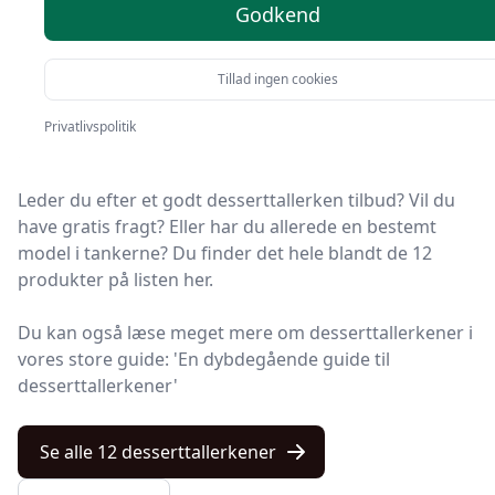
valgmuligheder
Godkend
Tillad ingen cookies
Velkommen til Kulturnet – her finder du de bedste
desserttallerkener på markedet. Vi har nøje udvalgt 12
Privatlivspolitik
produkter, så du er sikret kvalitet.
Leder du efter et godt desserttallerken tilbud? Vil du
have gratis fragt? Eller har du allerede en bestemt
model i tankerne? Du finder det hele blandt de 12
produkter på listen her.
Du kan også læse meget mere om desserttallerkener i
vores store guide: 'En dybdegående guide til
desserttallerkener'
Se alle 12 desserttallerkener