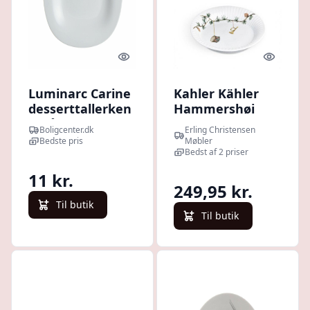
Quick look
Quick l
Luminarc Carine
Kahler Kähler
desserttallerken
Hammershøi
- grå glas, Ø 19,5
Christmas -
Boligcenter.dk
Erling Christensen
cm
Tallerken - Ø19
Bedste pris
Møbler
cm. : Erling
Bedst af 2 priser
Christensen
11 kr.
Møbler : Erling
249,95 kr.
Christensen
Til butik
Møbler
Til butik