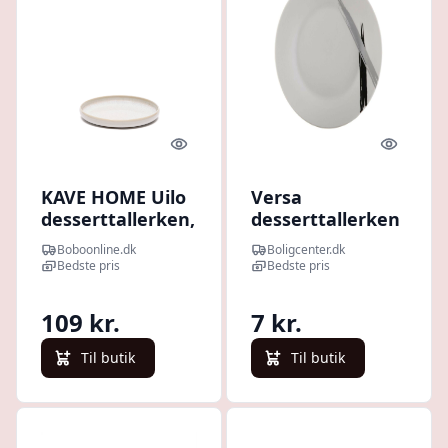
Quick look
Quick l
KAVE HOME Uilo
Versa
desserttallerken,
desserttallerken
rund - hvid
i porcelæn -
Boboonline.dk
Boligcenter.dk
keramik (Ø21,5)
minimalistisk
Bedste pris
Bedste pris
design
109 kr.
7 kr.
Til butik
Til butik