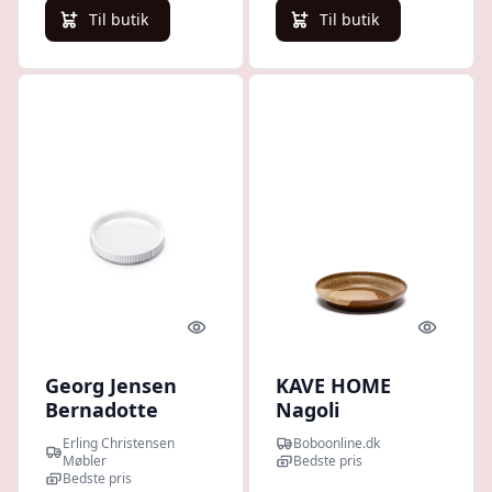
Til butik
Til butik
Quick look
Quick l
Georg Jensen
KAVE HOME
Bernadotte
Nagoli
tallerken 17 cm :
desserttallerken,
Erling Christensen
Boboonline.dk
Erling
rund - brun
Møbler
Bedste pris
Christensen
Bedste pris
keramik (Ø22,5)