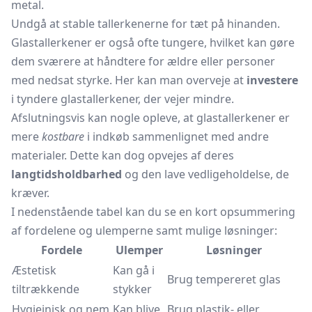
metal.
Undgå at stable tallerkenerne for tæt på hinanden.
Glastallerkener er også ofte tungere, hvilket kan gøre
dem sværere at håndtere for ældre eller personer
med nedsat styrke. Her kan man overveje at
investere
i tyndere glastallerkener, der vejer mindre.
Afslutningsvis kan nogle opleve, at glastallerkener er
mere
kostbare
i indkøb sammenlignet med andre
materialer. Dette kan dog opvejes af deres
langtidsholdbarhed
og den lave vedligeholdelse, de
kræver.
I nedenstående tabel kan du se en kort opsummering
af fordelene og ulemperne samt mulige løsninger:
Fordele
Ulemper
Løsninger
Æstetisk
Kan gå i
Brug tempereret glas
tiltrækkende
stykker
Hygiejnisk og nem
Kan blive
Brug plastik- eller