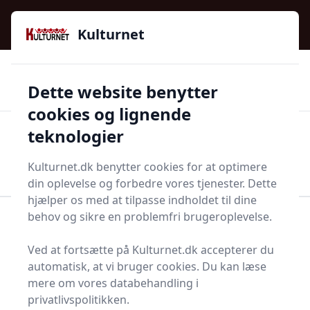
Kulturnet - Alt Det Gode I Livet | Din Kulturguide Siden
e menu
2016
Kulturnet
🌟🌟🌟🌟🌟
🌟
🚚
3.958 produktyper
Hurtig levering
Dette website benytter
🏷️
👍
97 kategorier
Kun godkendte butikker
cookies og lignende
teknologier
Men
Start søgning
Start søgning
Kulturnet.dk benytter cookies for at optimere
din oplevelse og forbedre vores tjenester. Dette
hjælper os med at tilpasse indholdet til dine
behov og sikre en problemfri brugeroplevelse.
Forside
Bolig og indretning
Køkken og spisestue
Service
Glastallerken
Ved at fortsætte på Kulturnet.dk accepterer du
Topliste over de 1
automatisk, at vi bruger cookies. Du kan læse
mere om vores databehandling i
bedste glastallerkener i
privatlivspolitikken.