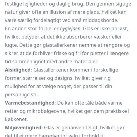
festlige lejligheder og daglig brug. Den gennemsigtige
natur giver ofte en illusion af mere plads, hvilket kan
være særlig fordelagtigt ved små middagsborde.
En anden stor fordel er
hygiejnen
. Glas er ikke-porøst,
hvilket betyder, at det ikke absorberer væsker eller
lugte. Dette gør glastallerkener nemme at rengøre og
sikrer, at de forbliver friske og fri for pletter i længere
tid sammenlignet med andre materialer.
Alsidighed:
Glastallerkener kommer i forskellige
former, størrelser og designs, hvilket giver rig
mulighed for at vælge noget, der passer til din
personlige stil.
Varmebestandighed:
De kan ofte tåle både varme
retter og mikrobølgeovne, hvilket gør dem praktiske i
køkkenet.
Miljøvenlighed:
Glas er genanvendeligt, hvilket gør
det til et mere bæredygtigt valg i forhold til