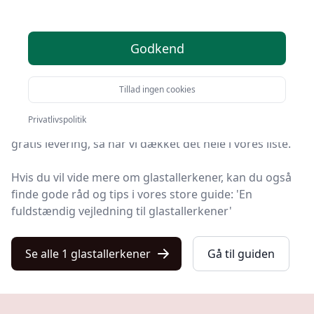
2025
Godkend
Du er landet på Kulturnet, hvor du finder de bedste
glastallerkener. Vi har udvalgt 1 produkter til dig!
Tillad ingen cookies
Uanset om du søger den bedste kvalitet, et prisvenligt
Privatlivspolitik
tilbud på din næste glastallerken, noget specifikt eller
gratis levering, så har vi dækket det hele i vores liste.
Hvis du vil vide mere om glastallerkener, kan du også
finde gode råd og tips i vores store guide: 'En
fuldstændig vejledning til glastallerkener'
Se alle 1 glastallerkener
Gå til guiden