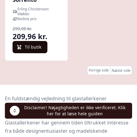
Glastallerken Dia
Erling Christensen
21 cm 4 stk - Blå :
Møbler
Erling
Bedste pris
Christensen
299,95 kr.
Møbler
209,96 kr.
Til butik
Forrige side
Næste side
En fuldstændig vejledning til glastallerkener
Disclaimer! Nøjagtigheden er ikke verificeret. Klik
her for at læse hele guiden
Glastallerkener har gennem tiden tiltrukket interesse
fra både designentusiaster og madelskende