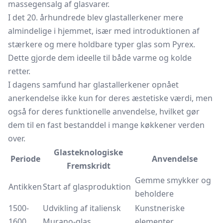
massegensalg af glasvarer.
I det 20. århundrede blev glastallerkener mere
almindelige i hjemmet, især med introduktionen af
stærkere og mere holdbare typer glas som Pyrex.
Dette gjorde dem ideelle til både varme og kolde
retter.
I dagens samfund har glastallerkener opnået
anerkendelse ikke kun for deres æstetiske værdi, men
også for deres funktionelle anvendelse, hvilket gør
dem til en fast bestanddel i mange køkkener verden
over.
Glasteknologiske
Periode
Anvendelse
Fremskridt
Gemme smykker og
Antikken
Start af glasproduktion
beholdere
1500-
Udvikling af italiensk
Kunstneriske
1600
Murano-glas
elementer