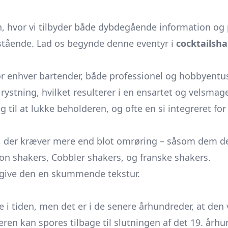
n, hvor vi tilbyder både dybdegående information og 
estående. Lad os begynde denne eventyr i
cocktailsh
or enhver bartender, både professionel og hobbyentu
stning, hvilket resulterer i en ensartet og velsmage
åg til at lukke beholderen, og ofte en si integreret for
, der kræver mere end blot omrøring – såsom dem der 
ton shakers, Cobbler shakers, og franske shakers.
g give den en skummende tekstur.
 i tiden, men det er i de senere århundreder, at den v
eren kan spores tilbage til slutningen af ​​det 19. årh