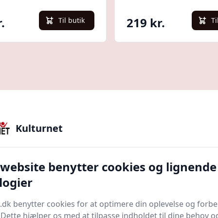
.
219 kr.
Til butik
Ti
Kulturnet
 her for at læse hele guiden
 website benytter cookies og lignende
jledning
hos kulturnet.dk. Hvis du nogensinde har fund
logier
dette guiden for dig. En cocktailshaker er meget mer
r til en overvældende smagsoplevelse.
Uanset om du 
.dk benytter cookies for at optimere din oplevelse og forb
e dig med at forstå alle aspekter af dette uundværlig
. Dette hjælper os med at tilpasse indholdet til dine behov o