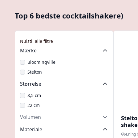
Top 6 bedste cocktailshakere)
Nulstil alle filtre
Mærke
Bloomingville
Stelton
Størrelse
8,5 cm
22 cm
Volumen
Stelto
shaker
Materiale
Chris
Erling