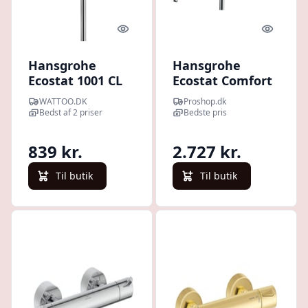
Quick look
Quick l
Hansgrohe
Hansgrohe
Ecostat 1001 CL
Ecostat Comfort
brusearmatur,
Care
WATTOO.DK
Proshop.dk
krom
brusetermostat
Bedst af 2 priser
Bedste pris
839 kr.
2.727 kr.
Til butik
Til butik