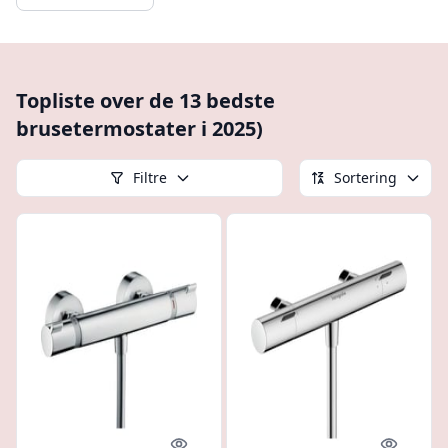
Topliste over de 13 bedste
brusetermostater i 2025)
Filtre
Sortering
Quick look
Quick l