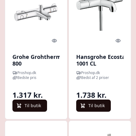
Quick look
Quick l
Grohe Grohtherm
Hansgrohe Ecostat
800
1001 CL
kar-/brusearmatur,
kar-/brusearmatur,
Proshop.dk
Proshop.dk
krom
krom
Bedste pris
Bedst af 2 priser
1.317 kr.
1.738 kr.
Til butik
Til butik