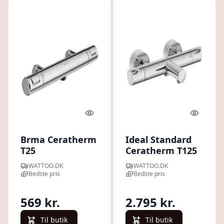
Quick look
Quick l
Brma Ceratherm
Ideal Standard
T25
Ceratherm T125
brusetermostat,
kar/brusetermostat,
WATTOO.DK
WATTOO.DK
krom
krom, 158 mm tud
Bedste pris
Bedste pris
569 kr.
2.795 kr.
Til butik
Til butik