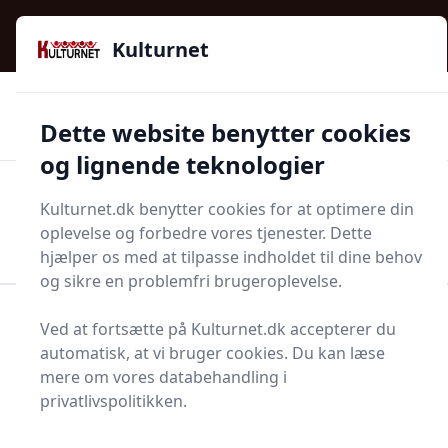
Kulturnet - Alt Det Gode I Livet | Din Kulturguide Siden
e menu
2016
Kulturnet
🌟🌟🌟🌟🌟
🌟
🚚
3.958 produktyper
Hurtig levering
Dette website benytter cookies
🏷️
👍
97 kategorier
Kun godkendte butikker
og lignende teknologier
Men
Kulturnet.dk benytter cookies for at optimere din
Start søgning
oplevelse og forbedre vores tjenester. Dette
Start søgning
hjælper os med at tilpasse indholdet til dine behov
og sikre en problemfri brugeroplevelse.
Forside
Bolig og indretning
Badeværelse og Sauna
Ved at fortsætte på Kulturnet.dk accepterer du
Bruser og badekar
Brusetermostat
automatisk, at vi bruger cookies. Du kan læse
mere om vores databehandling i
Topliste over de 13
privatlivspolitikken.
bedste