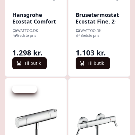
Hansgrohe
Brusetermostat
Ecostat Comfort
Ecostat Fine, 2-
brusearmatur,
grebs, krom -
WATTOO.DK
WATTOO.DK
krom
Hansgrohe
Bedste pris
Bedste pris
1.298 kr.
1.103 kr.
Til butik
Til butik
Spar 380 kr.