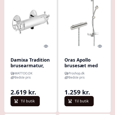
Quick look
Quick l
Damixa Tradition
Oras Apollo
brusearmatur,
brusesæt med
krom
Nova
WATTOO.DK
Proshop.dk
termostatarmatur,
Bedste pris
Bedste pris
krom
2.619 kr.
1.259 kr.
Til butik
Til butik