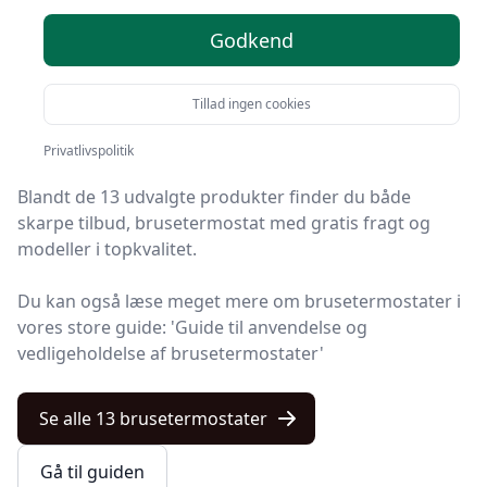
brusetermostater i 2025
Godkend
Du er kommet til det rette sted! På Kulturnet har vi
Tillad ingen cookies
udvalgt 13 af de bedste brusetermostater, så du får
det optimale køb.
Privatlivspolitik
Blandt de 13 udvalgte produkter finder du både
skarpe tilbud, brusetermostat med gratis fragt og
modeller i topkvalitet.
Du kan også læse meget mere om brusetermostater i
vores store guide: 'Guide til anvendelse og
vedligeholdelse af brusetermostater'
Se alle 13 brusetermostater
Gå til guiden