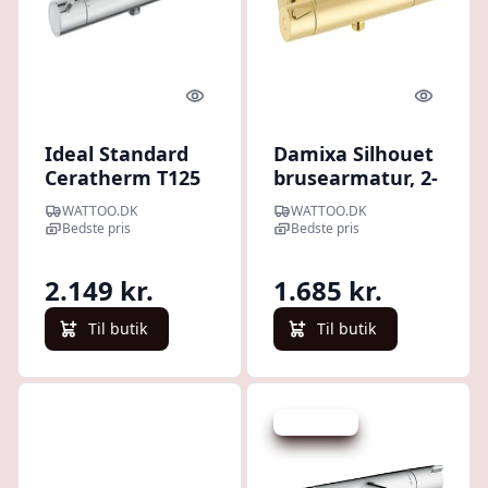
Quick look
Quick l
Ideal Standard
Damixa Silhouet
Ceratherm T125
brusearmatur, 2-
brusetermostat,
grebs, poleret
WATTOO.DK
WATTOO.DK
krom
messing
Bedste pris
Bedste pris
2.149 kr.
1.685 kr.
Til butik
Til butik
Spar -59 kr.