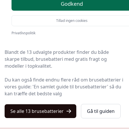
produkter
Godkend
Tillad ingen cookies
Kulturnet er stedet at finde brusebatterier. Vi har
samlet 13 top-produkter, så du hurtigt kan vælge det
Privatlivspolitik
bedste.
Blandt de 13 udvalgte produkter finder du både
skarpe tilbud, brusebatteri med gratis fragt og
modeller i topkvalitet.
Du kan også finde endnu flere råd om brusebatterier i
vores guide: 'En samlet guide til brusebatterier' så du
kan træffe det bedste valg
Se alle 13 brusebatterier
Gå til guiden