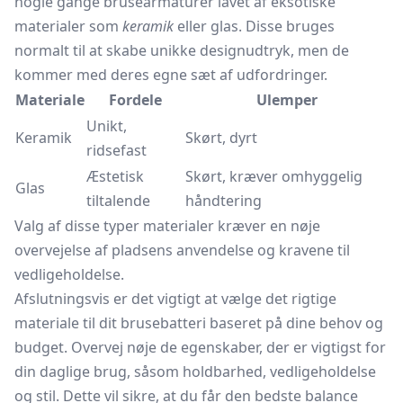
nogle gange brusearmaturer lavet af eksotiske
materialer som
keramik
eller glas. Disse bruges
normalt til at skabe unikke designudtryk, men de
kommer med deres egne sæt af udfordringer.
Materiale
Fordele
Ulemper
Unikt,
Keramik
Skørt, dyrt
ridsefast
Æstetisk
Skørt, kræver omhyggelig
Glas
tiltalende
håndtering
Valg af disse typer materialer kræver en nøje
overvejelse af pladsens anvendelse og kravene til
vedligeholdelse.
Afslutningsvis er det vigtigt at vælge det rigtige
materiale til dit brusebatteri baseret på dine behov og
budget. Overvej nøje de egenskaber, der er vigtigst for
din daglige brug, såsom holdbarhed, vedligeholdelse
og stil. Dette vil sikre, at du får den bedste balance