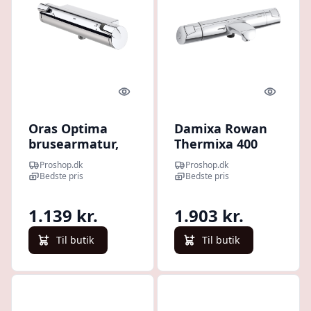
Quick look
Quick l
Oras Optima
Damixa Rowan
brusearmatur,
Thermixa 400
krom
termostatarmatur
Proshop.dk
Proshop.dk
til kar og brus,
Bedste pris
Bedste pris
krom
1.139 kr.
1.903 kr.
Til butik
Til butik