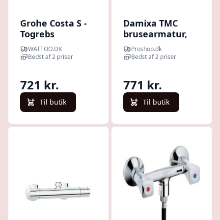
Grohe Costa S -
Damixa TMC
Togrebs
brusearmatur,
brusearmartur
krom
WATTOO.DK
Proshop.dk
uden termostat
Bedst af 2 priser
Bedst af 2 priser
med afgang ned,
Krom
721 kr.
771 kr.
Til butik
Til butik