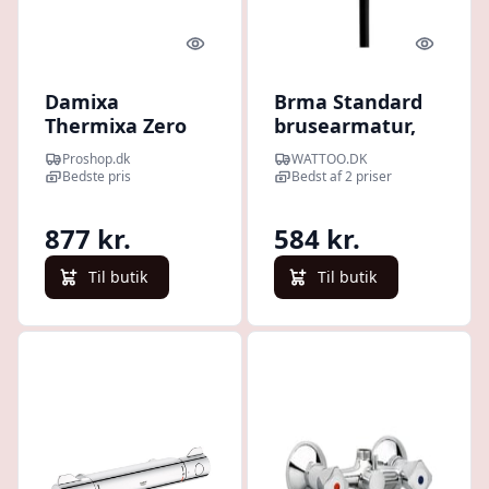
Quick look
Quick l
Damixa
Brma Standard
Thermixa Zero
brusearmatur,
brusearmatur,
krom
Proshop.dk
WATTOO.DK
krom
Bedste pris
Bedst af 2 priser
877 kr.
584 kr.
Til butik
Til butik