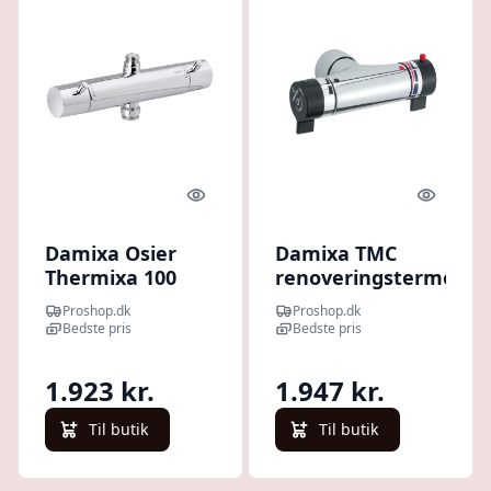
Quick look
Quick l
Damixa Osier
Damixa TMC
Thermixa 100
renoveringstermosta
kar-/brusearmatur,
til indbygningsbatteri
Proshop.dk
Proshop.dk
krom
(rund kugletap),
Bedste pris
Bedste pris
krom/sort
1.923 kr.
1.947 kr.
Til butik
Til butik