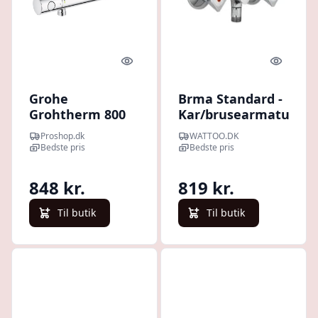
Quick look
Quick l
Grohe
Brma Standard -
Grohtherm 800
Kar/brusearmatur
brusearmatur,
uden termostat
Proshop.dk
WATTOO.DK
krom
og afgang op og
Bedste pris
Bedste pris
ned, krom
848 kr.
819 kr.
Til butik
Til butik