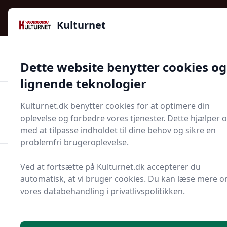
Kulturnet - Alt Det Gode I Livet | Din Kulturguide Siden
e menu
2016
Kulturnet
🌟🌟🌟🌟🌟
🌟
🚚
3.958 produktyper
Hurtig levering
Dette website benytter cookies og
🏷️
👍
97 kategorier
Kun godkendte butikker
lignende teknologier
Men
Kulturnet.dk benytter cookies for at optimere din
Start søgning
oplevelse og forbedre vores tjenester. Dette hjælper 
Start søgning
med at tilpasse indholdet til dine behov og sikre en
problemfri brugeroplevelse.
Forside
Bolig og indretning
Badeværelse og Sauna
Ved at fortsætte på Kulturnet.dk accepterer du
Bruser og badekar
Brusebatteri
automatisk, at vi bruger cookies. Du kan læse mere 
vores databehandling i privatlivspolitikken.
Bedste brusebatterier
2025 - sammenlign 13