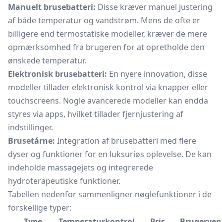
Manuelt brusebatteri:
Disse kræver manuel justering
af både temperatur og vandstrøm. Mens de ofte er
billigere end termostatiske modeller, kræver de mere
opmærksomhed fra brugeren for at opretholde den
ønskede temperatur.
Elektronisk brusebatteri:
En nyere innovation, disse
modeller tillader elektronisk kontrol via knapper eller
touchscreens. Nogle avancerede modeller kan endda
styres via apps, hvilket tillader fjernjustering af
indstillinger.
Brusetårne:
Integration af brusebatteri med flere
dyser og funktioner for en luksuriøs oplevelse. De kan
indeholde massagejets og integrerede
hydroterapeutiske funktioner.
Tabellen nedenfor sammenligner nøglefunktioner i de
forskellige typer:
Type
Temperaturkontrol
Pris
Brugerven