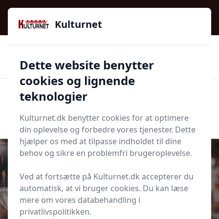
Kulturnet - Alt Det Gode I Livet | Din Kulturguide Siden
2016
Kulturnet
🌟🌟🌟🌟🌟
🌟
🚚
3.958 produktyper
Hurtig levering
Dette website benytter
🏷️
👍
97 kategorier
Kun godkendte butikker
cookies og lignende
teknologier
Men
Start søgning
Start søgning
Kulturnet.dk benytter cookies for at optimere
din oplevelse og forbedre vores tjenester. Dette
hjælper os med at tilpasse indholdet til dine
behov og sikre en problemfri brugeroplevelse.
Ved at fortsætte på Kulturnet.dk accepterer du
Udgivet i
Fritid
automatisk, at vi bruger cookies. Du kan læse
mere om vores databehandling i
Sådan skaber du den perfekte
privatlivspolitikken.
middagsoplevelse hvor vin og mad