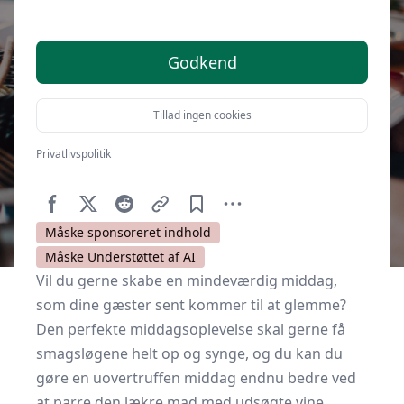
går op i en højere enhed
Godkend
Tillad ingen cookies
Privatlivspolitik
Af
Kulturnet.dk
4. december 2022
Måske sponsoreret indhold
Måske Understøttet af AI
Vil du gerne skabe en mindeværdig middag,
som dine gæster sent kommer til at glemme?
Den perfekte middagsoplevelse skal gerne få
smagsløgene helt op og synge, og du kan du
gøre en uovertruffen middag endnu bedre ved
at parre den lækre mad med udsøgte vine.