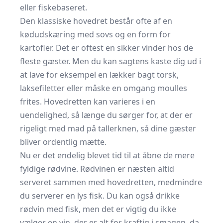
eller fiskebaseret.
Den klassiske hovedret består ofte af en
kødudskæring med sovs og en form for
kartofler. Det er oftest en sikker vinder hos de
fleste gæster. Men du kan sagtens kaste dig ud i
at lave for eksempel en lækker bagt torsk,
laksefiletter eller måske en omgang moulles
frites. Hovedretten kan varieres i en
uendelighed, så længe du sørger for, at der er
rigeligt med mad på tallerknen, så dine gæster
bliver ordentlig mætte.
Nu er det endelig blevet tid til at åbne de mere
fyldige rødvine. Rødvinen er næsten altid
serveret sammen med hovedretten, medmindre
du serverer en lys fisk. Du kan også drikke
rødvin
med fisk, men det er vigtig du ikke
vælger en vin, der er alt for kraftig i smagen, da