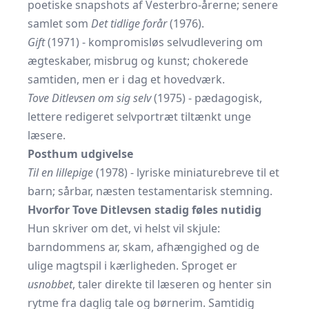
poetiske snapshots af Vesterbro-årerne; senere
samlet som
Det tidlige forår
(1976).
Gift
(1971) - kompromisløs selvudlevering om
ægteskaber, misbrug og kunst; chokerede
samtiden, men er i dag et hovedværk.
Tove Ditlevsen om sig selv
(1975) - pædagogisk,
lettere redigeret selvportræt tiltænkt unge
læsere.
Posthum udgivelse
Til en lillepige
(1978) - lyriske miniaturebreve til et
barn; sårbar, næsten testamentarisk stemning.
Hvorfor Tove Ditlevsen stadig føles nutidig
Hun skriver om det, vi helst vil skjule:
barndommens ar, skam, afhængighed og de
ulige magtspil i kærligheden. Sproget er
usnobbet
, taler direkte til læseren og henter sin
rytme fra daglig tale og børnerim. Samtidig