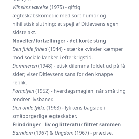
Vilhelms værelse
(1975) - giftig
ægteskabskomedie med sort humor og
nihilistisk slutning; et spejl af Ditlevsens egen
sidste akt.
Noveller/fortællinger - det korte sting
Den fulde frihed
(1944) - stærke kvinder kæmper
mod sociale lænker i efterkrigstid.
Dommeren
(1948) - etisk dilemma foldet ud på få
sider; viser Ditlevsens sans for den knappe
replik.
Paraplyen
(1952) - hverdagsmagien, når små ting
ændrer livsbaner.
Den onde lykke
(1963) - lykkens bagside i
småborgerlige ægteskaber.
Erindringer - liv og litteratur filtret sammen
Barndom
(1967) &
Ungdom
(1967) - præcise,