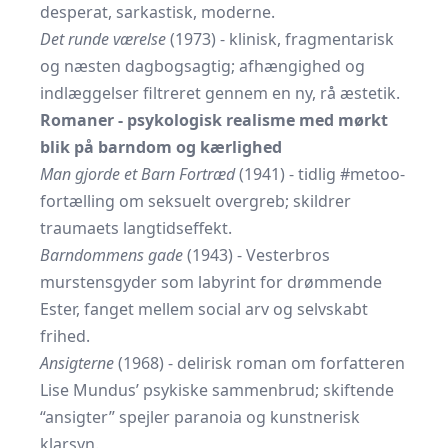
desperat, sarkastisk, moderne.
Det runde værelse
(1973) - klinisk, fragmentarisk
og næsten dagbogsagtig; afhængighed og
indlæggelser filtreret gennem en ny, rå æstetik.
Romaner - psykologisk realisme med mørkt
blik på barndom og kærlighed
Man gjorde et Barn Fortræd
(1941) - tidlig #metoo-
fortælling om seksuelt overgreb; skildrer
traumaets langtidseffekt.
Barndommens gade
(1943) - Vesterbros
murstensgyder som labyrint for drømmende
Ester, fanget mellem social arv og selvskabt
frihed.
Ansigterne
(1968) - delirisk roman om forfatteren
Lise Mundus’ psykiske sammenbrud; skiftende
“ansigter” spejler paranoia og kunstnerisk
klarsyn.