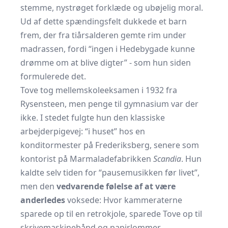
stemme, nystrøget forklæde og ubøjelig moral.
Ud af dette spændingsfelt dukkede et barn
frem, der fra tiårsalderen gemte rim under
madrassen, fordi “ingen i Hedebygade kunne
drømme om at blive digter” - som hun siden
formulerede det.
Tove tog mellemskoleeksamen i 1932 fra
Rysensteen, men penge til gymnasium var der
ikke. I stedet fulgte hun den klassiske
arbejderpigevej: “i huset” hos en
konditormester på Frederiksberg, senere som
kontorist på Marmaladefabrikken
Scandia
. Hun
kaldte selv tiden for “pausemusikken før livet”,
men den
vedvarende følelse af at være
anderledes
voksede: Hvor kammeraterne
sparede op til en retrokjole, sparede Tove op til
skrivemaskinebånd og papirlommer.