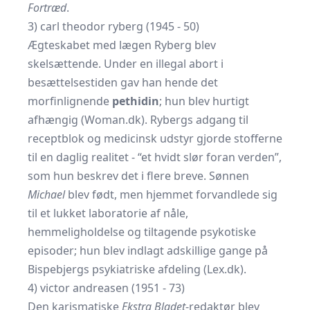
Fortræd
.
3) carl theodor ryberg (1945 - 50)
Ægteskabet med lægen Ryberg blev
skelsættende. Under en illegal abort i
besættelsestiden gav han hende det
morfinlignende
pethidin
; hun blev hurtigt
afhængig (
Woman.dk
). Rybergs adgang til
receptblok og medicinsk udstyr gjorde stofferne
til en daglig realitet - “et hvidt slør foran verden”,
som hun beskrev det i flere breve. Sønnen
Michael
blev født, men hjemmet forvandlede sig
til et lukket laboratorie af nåle,
hemmeligholdelse og tiltagende psykotiske
episoder; hun blev indlagt adskillige gange på
Bispebjergs psykiatriske afdeling (Lex.dk).
4) victor andreasen (1951 - 73)
Den karismatiske
Ekstra Bladet
-redaktør blev