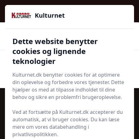
Kulturnet - Alt Det Gode I Livet | Din Kulturguide Siden
2016
Kulturnet
🌟🌟🌟🌟🌟
🌟
🚚
3.958 produktyper
Hurtig levering
Dette website benytter
🏷️
👍
97 kategorier
Kun godkendte butikker
cookies og lignende
teknologier
Men
Start søgning
Start søgning
Kulturnet.dk benytter cookies for at optimere
din oplevelse og forbedre vores tjenester. Dette
hjælper os med at tilpasse indholdet til dine
behov og sikre en problemfri brugeroplevelse.
Ved at fortsætte på Kulturnet.dk accepterer du
Udgivet i
Kulturnyt
automatisk, at vi bruger cookies. Du kan læse
mere om vores databehandling i
Hvor gammel blev Tove Ditlevsen?
privatlivspolitikken.
- Livet, kunsten og arven efter et