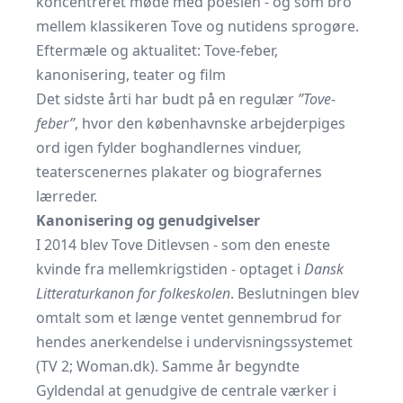
koncentreret møde med poesien - og som bro
mellem klassikeren Tove og nutidens sprogøre.
Eftermæle og aktualitet: Tove-feber,
kanonisering, teater og film
Det sidste årti har budt på en regulær
”Tove-
feber”
, hvor den københavnske arbejderpiges
ord igen fylder boghandlernes vinduer,
teaterscenernes plakater og biografernes
lærreder.
Kanonisering og genudgivelser
I 2014 blev Tove Ditlevsen - som den eneste
kvinde fra mellemkrigstiden - optaget i
Dansk
Litteraturkanon for folkeskolen
. Beslutningen blev
omtalt som et længe ventet gennembrud for
hendes anerkendelse i undervisningssystemet
(
TV 2
;
Woman.dk
). Samme år begyndte
Gyldendal at genudgive de centrale værker i