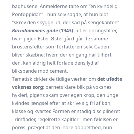
baghusene. Anmelderne talte om “en kvindelig
Pontoppidan” - hun selv sagde, at hun blot
“skrev den skygge ud, der sad på sengekanten”.
Barndommens gade
(1943)
- et erindringsfilter,
hvor pigen Ester Østergård går de samme
brostensfelter som forfatteren selv. Gaden
bliver skæbne: hvem der én gang har tilhørt
den, kan aldrig helt forlade dens lyd af
blikspande mod cement.
Tematisk cirkler de tidlige værker om
det ufødte
voksnes sorg
: barnets klare blik på voksnes
hykleri, pigens skam over egen krop, den unge
kvindes længsel efter at skrive sig fri af køn,
klasse og kvarter. Formen er stadig disciplineret
- rimflader, regelrette kapitler - men følelsen er
porøs, præget af den indre dobbelthed, hun