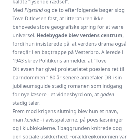
kaldte “lysende rædsel”.
Med
Pigesind
og de to efterfølgende bøger slog
Tove Ditlevsen fast, at litteraturen ikke
behøvede store geografiske spring for at være
universel.
Hedebygade blev verdens centrum
,
fordi hun insisterede på, at verdens drama også
foregår i en bagtrappe på Vesterbro. Allerede i
1943 skrev Politikens anmelder, at “Tove
Ditlevsen har givet proletariatet poesiens ret til
barndommen.” 80 år senere anbefaler DR i sin
jubilæumsguide stadig romanen som indgang
for nye læsere - et vidnesbyrd om, at
gaden
stadig taler.
Frem mod krigens slutning blev hun et navn,
man
kendte
- i avisspalterne, på poesilæsninger
og i klublokalerne. I baggrunden knitrede dog
den sociale usikkerhed: Forældreøkonomien var