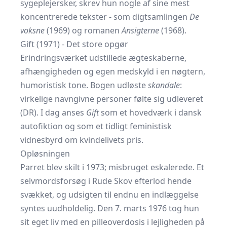
sygeplejersker, skrev hun nogle af sine mest
koncentrerede tekster - som digtsamlingen
De
voksne
(1969) og romanen
Ansigterne
(1968).
Gift (1971) - Det store opgør
Erindringsværket udstillede ægteskaberne,
afhængigheden og egen medskyld i en nøgtern,
humoristisk tone. Bogen udløste
skandale
:
virkelige navngivne personer følte sig udleveret
(
DR
). I dag anses
Gift
som et hovedværk i dansk
autofiktion og som et tidligt feministisk
vidnesbyrd om kvindelivets pris.
Opløsningen
Parret blev skilt i 1973; misbruget eskalerede. Et
selvmordsforsøg i Rude Skov efterlod hende
svækket, og udsigten til endnu en indlæggelse
syntes uudholdelig. Den 7. marts 1976 tog hun
sit eget liv med en pilleoverdosis i lejligheden på