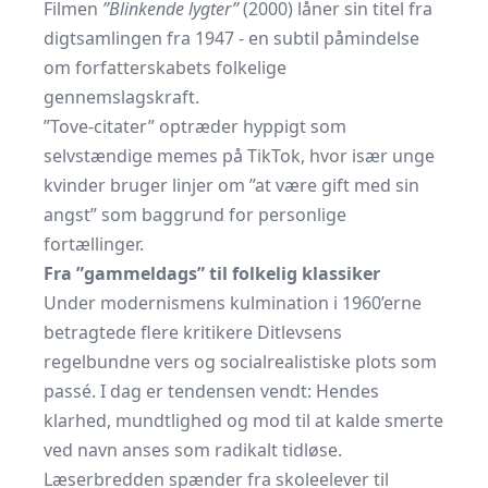
Filmen
”Blinkende lygter”
(2000) låner sin titel fra
digtsamlingen fra 1947 - en subtil påmindelse
om forfatterskabets folkelige
gennemslagskraft.
”Tove-citater” optræder hyppigt som
selvstændige memes på TikTok, hvor især unge
kvinder bruger linjer om ”at være gift med sin
angst” som baggrund for personlige
fortællinger.
Fra ”gammeldags” til folkelig klassiker
Under modernismens kulmination i 1960’erne
betragtede flere kritikere Ditlevsens
regelbundne vers og socialrealistiske plots som
passé. I dag er tendensen vendt: Hendes
klarhed, mundtlighed og mod til at kalde smerte
ved navn anses som radikalt tidløse.
Læserbredden spænder fra skoleelever til