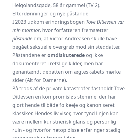
Helgolandsgade, 58 år gammel (
TV 2
).
Efterdønninger og nye påstande
I 2023 udkom erindringsbogen
Tove Ditlevsen var
min mormor
, hvor forfatteren fremsætter
påstande
om, at Victor Andreasen skulle have
begået seksuelle overgreb mod sin steddatter.
Påstandene er
omdiskuterede
og ikke
dokumenteret i retslige kilder, men har
genantændt debatten om ægteskabets mørke
sider (
Alt for Damerne
).
På trods af de private katastrofer fastholdt Tove
Ditlevsen en kompromisløs stemme, der har
gjort hende til både folkeeje og kanoniseret
klassiker. Hendes liv viser, hvor tynd linjen kan
være mellem kunstnerisk glans og personlig
ruin - og hvorfor netop disse erfaringer stadig