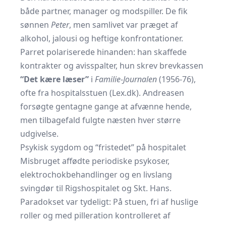
både partner, manager og modspiller. De fik
sønnen
Peter
, men samlivet var præget af
alkohol, jalousi og heftige konfrontationer.
Parret polariserede hinanden: han skaffede
kontrakter og avisspalter, hun skrev brevkassen
“Det kære læser”
i
Familie-Journalen
(1956-76),
ofte fra hospitalsstuen (
Lex.dk
). Andreasen
forsøgte gentagne gange at afvænne hende,
men tilbagefald fulgte næsten hver større
udgivelse.
Psykisk sygdom og “fristedet” på hospitalet
Misbruget affødte periodiske psykoser,
elektrochokbehandlinger og en livslang
svingdør til Rigshospitalet og Skt. Hans.
Paradokset var tydeligt: På stuen, fri af huslige
roller og med pilleration kontrolleret af