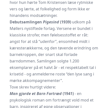
hvor hun hørte Tom Kristensen læse rytmiske
vers og lærte, at folkelighed og form ikke er
hinandens modsætninger.
Debutsamlingen
Pigesind
(1939)
udkom på
Møllers nystiftede forlag. Versene er bundet i
klassiske strofer, men følelsesstoffet er råt:
angst for at stå “udenfor”, ensomhed midt i
kæresterækkerne, og den tøvende erindring om
barnekroppen, der snart skal forlade
barndommen. Samlingen solgte 1.200
eksemplarer på et halvt år - et respektabelt tal i
krisetid - og anmelderne roste “den lyse sang i
mørke akkompagnementer”.
Tove skrev hurtigt videre:
Man gjorde et Barn Fortræd
(1941)
- en
psykologisk roman om fortrængt vold mod et
barn, inspireret af egne observationer i