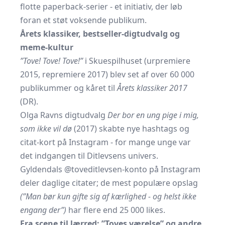
flotte paperback-serier - et initiativ, der løb
foran et støt voksende publikum.
Årets klassiker, bestseller-digtudvalg og
meme-kultur
”Tove! Tove! Tove!”
i Skuespilhuset (urpremiere
2015, repremiere 2017) blev set af over 60 000
publikummer og kåret til
Årets klassiker 2017
(
DR
).
Olga Ravns digtudvalg
Der bor en ung pige i mig,
som ikke vil dø
(2017) skabte nye hashtags og
citat-kort på Instagram - for mange unge var
det indgangen til Ditlevsens univers.
Gyldendals @toveditlevsen-konto på Instagram
deler daglige citater; de mest populære opslag
(”Man bør kun gifte sig af kærlighed - og helst ikke
engang der”)
har flere end 25 000 likes.
Fra scene til lærred: ”Toves værelse” og andre