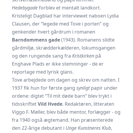
Hedebygade
forblev et mentalt landkort.
Kristeligt Dagblad har interviewet naboen Lydia
Clausen, der “legede med Tove i porten” og
genkender hvert gårdrum i romanen
Barndommens gade
(1943). Romanens slidte
gårdmiljø, skrædderkælderen, lokumsgangen
og den rungende sang fra
Kristkirken
på
Enghave Plads er ikke stemninger - de er
reportage med lyrisk glans.
Tove arbejdede om dagen og skrev om natten. I
1937 fik hun for første gang
synligt
papir under
ordene: digtet “Til mit døde barn” blev trykt i
tidsskriftet
Vild Hvede
. Redaktøren, litteraten
Viggo F. Møller
, blev både mentor, forlægger - og
fra 1940 også ægtemand. Han præsenterede
den 22-årige debutant i
Unge Kunstneres Klub
,