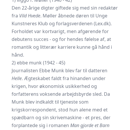
1) viggo f. Møller (1940 - 42)
Den 22-årige digter giftede sig med sin redaktør
fra
Vild Hvede
. Møller åbnede døren til Unge
Kunstneres Klub og forlagsverdenen (
Lex.dk
).
Forholdet var kortvarigt, men afgørende for
debutens succes - og for hendes følelse af, at
romantik og litterær karriere kunne gå hånd i
hånd.
2) ebbe munk (1942 - 45)
Journalisten Ebbe Munk blev far til datteren
Helle
. Ægteskabet faldt fra hinanden under
krigen, hvor økonomisk usikkerhed og
forfatterens voksende arbejdsbyrde sled. Da
Munk blev indkaldt til tjeneste som
krigskorrespondent, stod hun alene med et
spædbarn og sin skrivemaskine - et pres, der
forplantede sig i romanen
Man gjorde et Barn