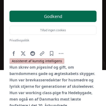
dansk ikon
Godkend
Tillad ingen cookies
Privatlivspolitik
Af
Kulturnet.dk
8. februar 2026
Assisteret af kunstig intelligens
Hun skrev om
pigesind
og gift, om
barndommens gade og ægteskabets skygger.
Hun var brevkasseredaktør for husmødre og
lyrisk stjerne for generationer af skoleelever.
Hun var working class-pige fra Hedebygade,
men også en af Danmarks mest læste
forfattere i det 20. århundrede.