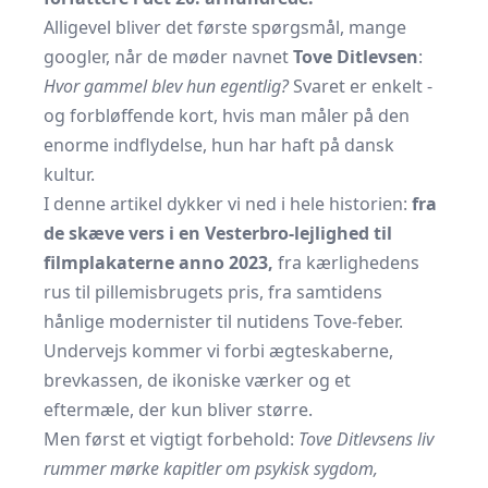
Alligevel bliver det første spørgsmål, mange
googler, når de møder navnet
Tove Ditlevsen
:
Hvor gammel blev hun egentlig?
Svaret er enkelt -
og forbløffende kort, hvis man måler på den
enorme indflydelse, hun har haft på dansk
kultur.
I denne artikel dykker vi ned i hele historien:
fra
de skæve vers i en Vesterbro-lejlighed til
filmplakaterne anno 2023,
fra kærlighedens
rus til pillemisbrugets pris, fra samtidens
hånlige modernister til nutidens Tove-feber.
Undervejs kommer vi forbi ægteskaberne,
brevkassen, de ikoniske værker og et
eftermæle, der kun bliver større.
Men først et vigtigt forbehold:
Tove Ditlevsens liv
rummer mørke kapitler om psykisk sygdom,