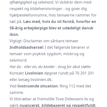
afhængighed og selvmord.
Vi skildrer dem med
respekt og kildehenvisninger - og giver dig
hjælpetelefonnumre, hvis temaerne rammer for
tæt på.
Læs med, hvis du vil forstå, hvorfor en
58-årig arbejderpige blev et udødeligt dansk
ikon.
Vigtigt: Disclaimer om sårbare temaer
Indholdsadvarsel:
I det følgende berører vi
temaer som psykisk sygdom, misbrug og
selvmord.
Har du - eller en, du kender - brug for akut støtte:
Kontakt
Livslinien
døgnet rundt på
70 201 201
eller besøg
livslinien.dk
.
Ved
livstruende situation
: Ring
112
med det
samme.
Vi tilstræber at fremstille Tove Ditlevsens liv og
værk
nuanceret, kildebaseret og respektfuldt
.