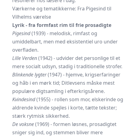
resonerer hos læsere i dag.
Værkerne og tematikkerne: Fra Pigesind til
Vilhelms værelse
Lyrik - fra formfast rim til frie prosadigte
Pigesind
(1939) - melodisk, rimfast og
umiddelbart, men med eksistentiel uro under
overfladen.
Lille Verden
(1942) - udvider det personlige til et
mere socialt udsyn, stadig i traditionelle strofer.
Blinkende lygter
(1947) - hjemve, krigserfaringer
og håb i en mørk tid; Ditlevsens måske mest
populære digtsamling i efterkrigsårene.
Kvindesind
(1955) - rollen som mor, elskerinde og
aldrende kvinde spejles i korte, tætte tekster;
stærk rytmisk sikkerhed.
De voksne
(1969) - formen løsnes, prosadigtet
sniger sig ind, og stemmen bliver mere