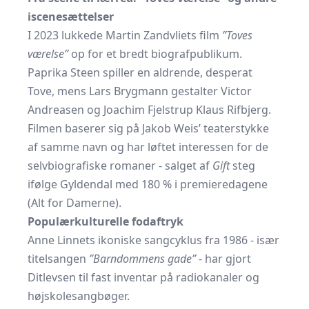
iscenesættelser
I 2023 lukkede Martin Zandvliets film
”Toves
værelse”
op for et bredt biografpublikum.
Paprika Steen spiller en aldrende, desperat
Tove, mens Lars Brygmann gestalter Victor
Andreasen og Joachim Fjelstrup Klaus Rifbjerg.
Filmen baserer sig på Jakob Weis’ teaterstykke
af samme navn og har løftet interessen for de
selvbiografiske romaner - salget af
Gift
steg
ifølge Gyldendal med 180 % i premieredagene
(
Alt for Damerne
).
Populærkulturelle fodaftryk
Anne Linnets ikoniske sangcyklus fra 1986 - især
titelsangen
”Barndommens gade”
- har gjort
Ditlevsen til fast inventar på radiokanaler og
højskolesangbøger.