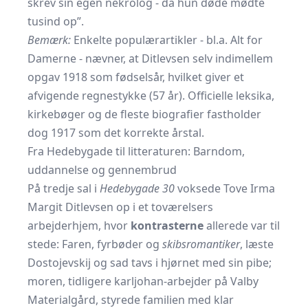
skrev sin egen nekrolog - da hun døde mødte
tusind op”
.
Bemærk:
Enkelte populærartikler - bl.a.
Alt for
Damerne
- nævner, at Ditlevsen selv indimellem
opgav 1918 som fødselsår, hvilket giver et
afvigende regnestykke (57 år). Officielle leksika,
kirkebøger og de fleste biografier fastholder
dog 1917 som det korrekte årstal.
Fra Hedebygade til litteraturen: Barndom,
uddannelse og gennembrud
På tredje sal i
Hedebygade 30
voksede Tove Irma
Margit Ditlevsen op i et toværelsers
arbejderhjem, hvor
kontrasterne
allerede var til
stede: Faren, fyrbøder og
skibsromantiker
, læste
Dostojevskij og sad tavs i hjørnet med sin pibe;
moren, tidligere karljohan-arbejder på Valby
Materialgård, styrede familien med klar