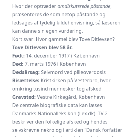
Hvor der optræder
omdiskuterede påstande
,
præsenteres de som netop påstande og
ledsages af tydelig kildehenvisning, så læseren
kan danne sin egen vurdering.
Kort svar: Hvor gammel blev Tove Ditlevsen?
Tove Ditlevsen blev 58 år.
Født:
14. december 1917 i København
Død:
7. marts 1976 i København
Dødsårsag:
Selvmord ved pilleoverdosis
Bisættelse:
Kristkirken på Vesterbro, hvor
omkring tusind mennesker tog afsked
Gravsted:
Vestre Kirkegård, København
De centrale biografiske data kan læses i
Danmarks Nationalleksikon (Lex.dk)
. TV 2
beskriver den folkelige afsked og hendes
selvskrevne nekrolog i artiklen
“Dansk forfatter