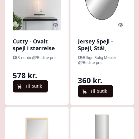
Quick look
Quick l
Cutty - Ovalt
Jersey Spejl -
spejl i størrelse
Spejl, Stål,
35 x80 cm,
Sortø60 Cm
3-nordic
Bedste pris
Billige Bolig Møbler
messing
Bedste pris
578 kr.
360 kr.
Til butik
Til butik