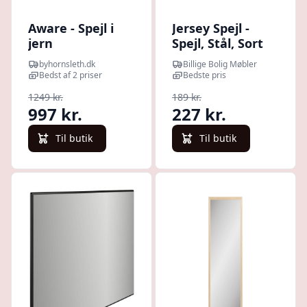
Aware - Spejl i
Jersey Spejl -
jern
Spejl, Stål, Sort
Ø40 Cm
byhornsleth.dk
Billige Bolig Møbler
Bedst af 2 priser
Bedste pris
1249 kr.
189 kr.
997 kr.
227 kr.
Til butik
Til butik