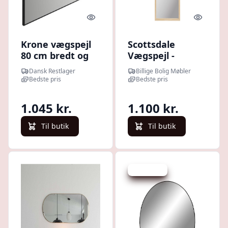
Quick look
Quick l
Krone vægspejl
Scottsdale
80 cm bredt og
Vægspejl -
50 cm højt -
Vægspejl,
Dansk Restlager
Billige Bolig Møbler
Dansk
Træramme,
Bedste pris
Bedste pris
produceret.
Natur 45X110 Cm
Sortlakeret
1.045 kr.
1.100 kr.
Til butik
Til butik
Spar -81 kr.