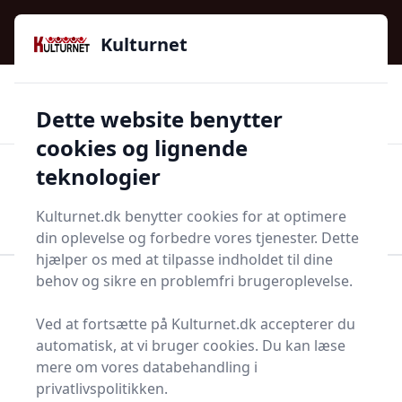
Kulturnet - Alt Det Gode I Livet | Din Kulturguide Siden
e menu
2016
Kulturnet
🌟🌟🌟🌟🌟
🌟
🚚
3.958 produktyper
Hurtig levering
Dette website benytter
🏷️
👍
97 kategorier
Kun godkendte butikker
cookies og lignende
teknologier
Men
Start søgning
Start søgning
Kulturnet.dk benytter cookies for at optimere
din oplevelse og forbedre vores tjenester. Dette
hjælper os med at tilpasse indholdet til dine
behov og sikre en problemfri brugeroplevelse.
Forside
Bolig og indretning
Diverse bolig og indretning
Vægspejl
Ved at fortsætte på Kulturnet.dk accepterer du
Vægspejle - 43 på lager
automatisk, at vi bruger cookies. Du kan læse
mere om vores databehandling i
privatlivspolitikken.