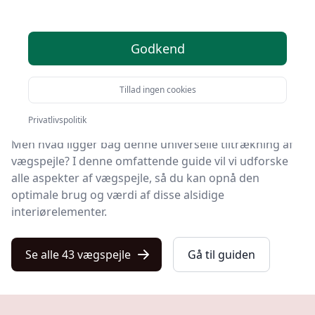
Vægspejle er mere end blot praktiske værktøjer til at
reflektere vores billede; de er essentielle
designelementer, der kan transformere ethvert rum.
Godkend
Uanset om du skal opgradere dit badeværelse, udvide
Tillad ingen cookies
din entrés visuelle rum eller tilføje elegance til din stue,
kan spejle på væggen være løsningen.
Privatlivspolitik
Men hvad ligger bag denne universelle tiltrækning af
vægspejle?
I denne omfattende guide vil vi udforske
alle aspekter af vægspejle, så du kan opnå den
optimale brug og værdi af disse alsidige
interiørelementer.
Se alle 43 vægspejle
Gå til guiden