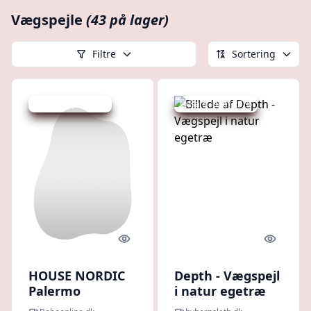
Vægspejle
(43 på lager)
Filtre
Sortering
Udsalg - spar 10 %
Udsalg - spar 25 %
Quick look
Quick l
HOUSE NORDIC
Depth - Vægspejl
Palermo
i natur egetræ
vægspejl,