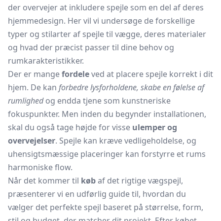
der overvejer at inkludere spejle som en del af deres
hjemmedesign. Her vil vi undersøge de forskellige
typer og stilarter af spejle til vægge, deres materialer
og hvad der præcist passer til dine behov og
rumkarakteristikker.
Der er mange
fordele
ved at placere spejle korrekt i dit
hjem. De kan
forbedre lysforholdene, skabe en følelse af
rumlighed
og endda tjene som kunstneriske
fokuspunkter. Men inden du begynder installationen,
skal du også tage højde for visse
ulemper og
overvejelser
. Spejle kan kræve vedligeholdelse, og
uhensigtsmæssige placeringer kan forstyrre et rums
harmoniske flow.
Når det kommer til
køb
af det rigtige vægspejl,
præsenterer vi en udførlig guide til, hvordan du
vælger det perfekte spejl baseret på størrelse, form,
stil og budget, der matcher dit projekt. Efter købet