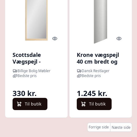
Quick look
Quick l
Scottsdale
Krone vægspejl
Vægspejl -
40 cm bredt og
Vægspejl,
150 cm højt -
Billige Bolig Møbler
Dansk Restlager
Træramme,
Dansk
Bedste pris
Bedste pris
Natur 45X75 Cm
produceret.
Hvidlakeret
330 kr.
1.245 kr.
Til butik
Til butik
Forrige side
Næste side