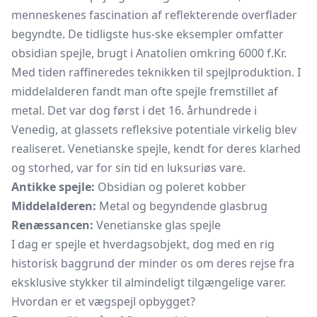
menneskenes fascination af reflekterende overflader
begyndte. De tidligste hus-ske eksempler omfatter
obsidian spejle, brugt i Anatolien omkring 6000 f.Kr.
Med tiden raffineredes teknikken til spejlproduktion. I
middelalderen fandt man ofte spejle fremstillet af
metal. Det var dog først i det 16. århundrede i
Venedig, at glassets refleksive potentiale virkelig blev
realiseret. Venetianske spejle, kendt for deres klarhed
og storhed, var for sin tid en luksuriøs vare.
Antikke spejle:
Obsidian og poleret kobber
Middelalderen:
Metal og begyndende glasbrug
Renæssancen:
Venetianske glas spejle
I dag er spejle et hverdagsobjekt, dog med en rig
historisk baggrund der minder os om deres rejse fra
eksklusive stykker til almindeligt tilgængelige varer.
Hvordan er et vægspejl opbygget?