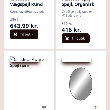
Vægspejl Rund
Spejl, Organisk
Natur
Form 40X80 Cm
Hr. Ravn
Bedste pris
Billige Bolig Møbler
Bedste pris
859 kr.
359 kr.
643,99 kr.
416 kr.
Til butik
Til butik
Udsalg - spar 24 %
Udsalg - spar 10 %
Quick look
Quick l