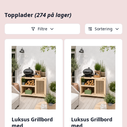
Topplader
(274 på lager)
Filtre
Sortering
Quick look
Quick l
Luksus Grillbord
Luksus Grillbord
med
med