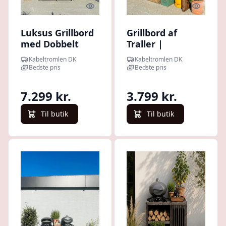
Quick look
Quick l
Luksus Grillbord
Grillbord af
med Dobbelt
Traller |
Gasflaskeskjuler
Brunbejdset |
Kabeltromlen DK
Kabeltromlen DK
| Sorte traller |
137 cm / 49 cm /
Bedste pris
Bedste pris
52.5 cm / Uden
Med Topplade
Topplade / 160
7.299 kr.
3.799 kr.
cm
Til butik
Til butik