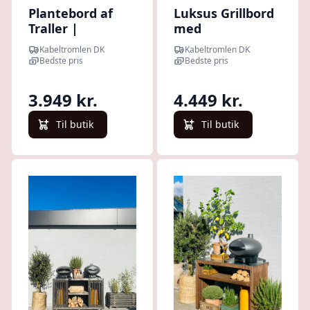
Plantebord af
Luksus Grillbord
Traller |
med
Sortbejdset | 49
Gasflaskeskjuler
Kabeltromlen DK
Kabeltromlen DK
cm / Med
| Nye Traller |
Bedste pris
Bedste pris
Topplade / 160
52.5 cm / Med
cm
Topplade / 120
3.949 kr.
4.449 kr.
cm
Til butik
Til butik