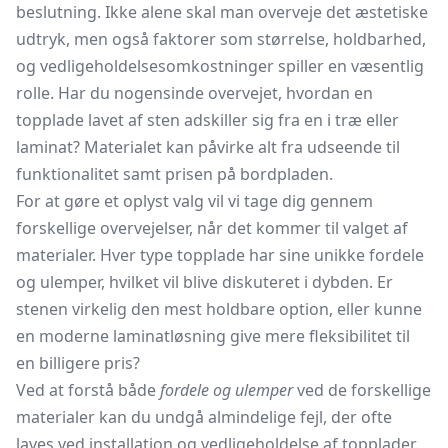
beslutning. Ikke alene skal man overveje det æstetiske
udtryk, men også faktorer som størrelse, holdbarhed,
og vedligeholdelsesomkostninger spiller en væsentlig
rolle. Har du nogensinde overvejet, hvordan en
topplade lavet af sten adskiller sig fra en i træ eller
laminat? Materialet kan påvirke alt fra udseende til
funktionalitet samt prisen på bordpladen.
For at gøre et oplyst valg vil vi tage dig gennem
forskellige overvejelser, når det kommer til valget af
materialer. Hver type topplade har sine unikke fordele
og ulemper, hvilket vil blive diskuteret i dybden. Er
stenen virkelig den mest holdbare option, eller kunne
en moderne laminatløsning give mere fleksibilitet til
en billigere pris?
Ved at forstå både
fordele og ulemper
ved de forskellige
materialer kan du undgå almindelige fejl, der ofte
laves ved installation og vedligeholdelse af topplader.