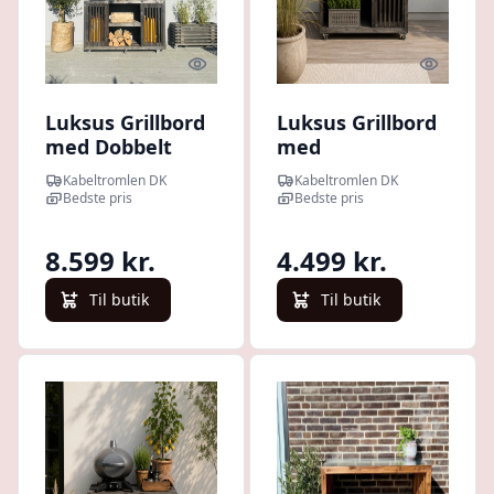
Quick look
Quick l
Luksus Grillbord
Luksus Grillbord
med Dobbelt
med
Gasflaskeskjuler
Gasflaskeskjuler
Kabeltromlen DK
Kabeltromlen DK
| Sorte traller |
| Sortbejdset |
Bedste pris
Bedste pris
65.5 cm / Uden
52.5 cm / Uden
Topplade / 137
Topplade / 100
8.599 kr.
4.499 kr.
cm
cm
Til butik
Til butik