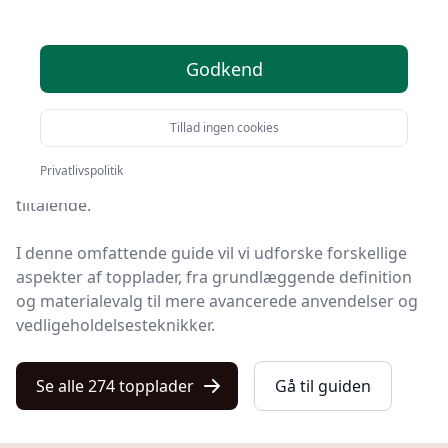
Når det kommer til indretning og funktionalitet af
moderne køkkener, badeværelser eller
arbejdsstationer, dukker ordet
topplade
op igen og
Godkend
igen.
Tillad ingen cookies
Topplader kan variere betydeligt i design, materiale og
funktionalitet, men deres fælles formål er at give
Privatlivspolitik
overflader, der er både praktiske og æstetisk
tiltalende.
I denne omfattende guide vil vi udforske forskellige
aspekter af topplader, fra grundlæggende definition
og materialevalg til mere avancerede anvendelser og
vedligeholdelsesteknikker.
Se alle 274 topplader
Gå til guiden