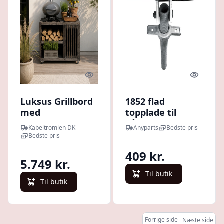
Quick look
Quick l
Luksus Grillbord
1852 flad
med
topplade til
Gasflaskeskjuler
bådstøtte -
Kabeltromlen DK
Anyparts
Bedste pris
| Sortbejdset |
1531166
Bedste pris
65.5 cm / Uden
409 kr.
Topplade / 120
5.749 kr.
cm
Til butik
Til butik
Forrige side
Næste side