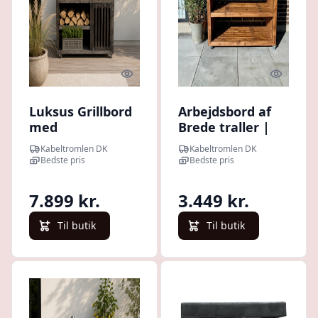
Quick look
Quick l
Luksus Grillbord
Arbejdsbord af
med
Brede traller |
Gasflaskeskjuler
Brunbejdset |
Kabeltromlen DK
Kabeltromlen DK
| Sortbejdset |
100 cm / Uden
Bedste pris
Bedste pris
52.5 cm / Uden
Topplade
Topplade / 215
7.899 kr.
3.449 kr.
cm
Til butik
Til butik