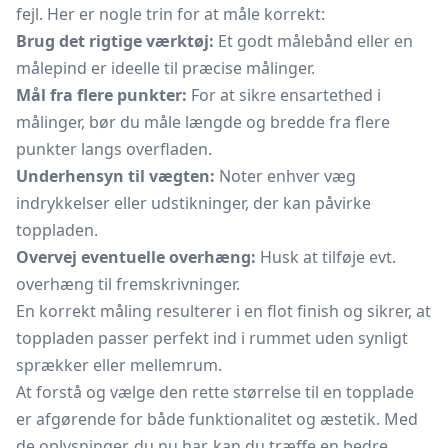
fejl. Her er nogle trin for at måle korrekt:
Brug det rigtige værktøj:
Et godt målebånd eller en
målepind er ideelle til præcise målinger.
Mål fra flere punkter:
For at sikre ensartethed i
målinger, bør du måle længde og bredde fra flere
punkter langs overfladen.
Underhensyn til vægten:
Noter enhver væg
indrykkelser eller udstikninger, der kan påvirke
toppladen.
Overvej eventuelle overhæng:
Husk at tilføje evt.
overhæng til fremskrivninger.
En korrekt måling resulterer i en flot finish og sikrer, at
toppladen passer perfekt ind i rummet uden synligt
sprækker eller mellemrum.
At forstå og vælge den rette størrelse til en topplade
er afgørende for både funktionalitet og æstetik. Med
de oplysninger, du nu har, kan du træffe en bedre