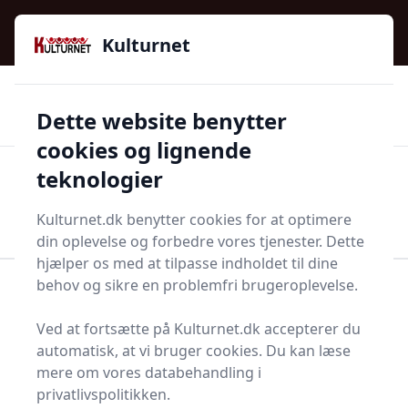
Kulturnet - Alt Det Gode I Livet | Din Kulturguide Siden
e menu
2016
Kulturnet
🌟🌟🌟🌟🌟
🌟
🚚
3.958 produktyper
Hurtig levering
Dette website benytter
🏷️
👍
97 kategorier
Kun godkendte butikker
cookies og lignende
teknologier
Men
Start søgning
Start søgning
Kulturnet.dk benytter cookies for at optimere
din oplevelse og forbedre vores tjenester. Dette
hjælper os med at tilpasse indholdet til dine
behov og sikre en problemfri brugeroplevelse.
Forside
Bolig og indretning
Terrasse og have
Topplade
Ved at fortsætte på Kulturnet.dk accepterer du
Topplader - 274 på lager
automatisk, at vi bruger cookies. Du kan læse
mere om vores databehandling i
privatlivspolitikken.