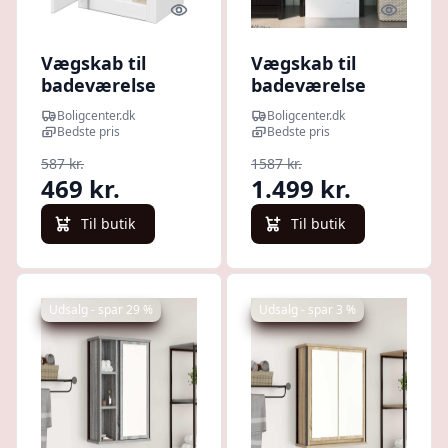
Quick look
Quick l
Vægskab til
Vægskab til
badeværelse
badeværelse
BODO 44×30×60
BERG
Boligcenter.dk
Boligcenter.dk
cm - hvid
76×27×164,5 cm -
Bedste pris
Bedste pris
massivt
587 kr.
1587 kr.
fyrretræ, sort
469 kr.
1.499 kr.
Til butik
Til butik
Udsalg - spar 29 %
Udsalg - spar 3 %