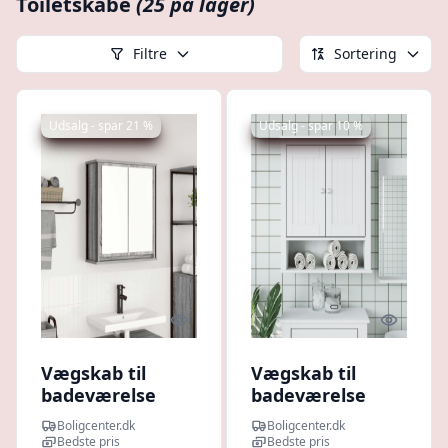
Toiletskabe
(25 på lager)
Filtre
Sortering
Udsalg - spar 21 %
Udsalg - spar 10 %
Quick look
Quick l
Vægskab til
Vægskab til
badeværelse
badeværelse
med spejl
BERG
Boligcenter.dk
Boligcenter.dk
60x21x60 cm -
69,5×27×71,5 cm -
Bedste pris
Bedste pris