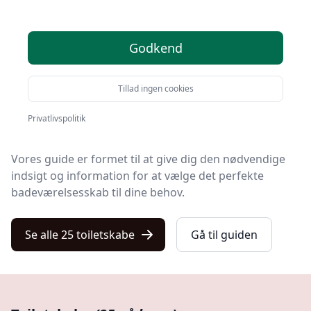
Velkommen til vores omfattende guide, der dykker
ned i verdenen af toiletskabe - et væsentligt element i
mange badeværelser, men ofte overset.
Godkend
Hvad end du renoverer dit hjem eller blot opfrisker dit
Tillad ingen cookies
badeværelse, kan et godt struktureret
opbevaringssystem i form af et toiletskab spille en
Privatlivspolitik
vital rolle.
Vores guide er formet til at give dig den nødvendige
indsigt og information for at vælge det perfekte
badeværelsesskab til dine behov.
Se alle 25 toiletskabe
Gå til guiden