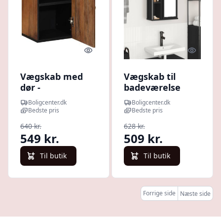
Quick look
Quick l
Vægskab med
Vægskab til
dør -
badeværelse
honningbrun
med spejl
Boligcenter.dk
Boligcenter.dk
mangotræ 38 ×
50×21×60 cm -
Bedste pris
Bedste pris
33 × 48 cm
sort
640 kr.
628 kr.
egetræsfarve
549 kr.
509 kr.
Til butik
Til butik
Forrige side
Næste side