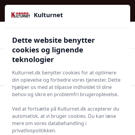
Kulturnet - Alt Det Gode I Livet | Din Kulturguide Siden
e menu
2016
Kulturnet
🌟🌟🌟🌟🌟
🌟
🚚
3.958 produktyper
Hurtig levering
Dette website benytter
🏷️
👍
97 kategorier
Kun godkendte butikker
cookies og lignende
teknologier
Men
Start søgning
Start søgning
Kulturnet.dk benytter cookies for at optimere
din oplevelse og forbedre vores tjenester. Dette
hjælper os med at tilpasse indholdet til dine
behov og sikre en problemfri brugeroplevelse.
Forside
Bolig og indretning
Badeværelse og Sauna
Møbler og tilbehør til badeværelset
Toiletskab
Ved at fortsætte på Kulturnet.dk accepterer du
Toiletskabe - 25 på lager
automatisk, at vi bruger cookies. Du kan læse
mere om vores databehandling i
privatlivspolitikken.