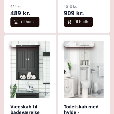
grå sonoma-eg
massivt træ, hvid
624 kr.
1018 kr.
489 kr.
909 kr.
Til butik
Til butik
Udsalg - spar 1 %
Udsalg - spar 31 %
Quick look
Quick l
Vægskab til
Toiletskab med
badeværelse
hylde -