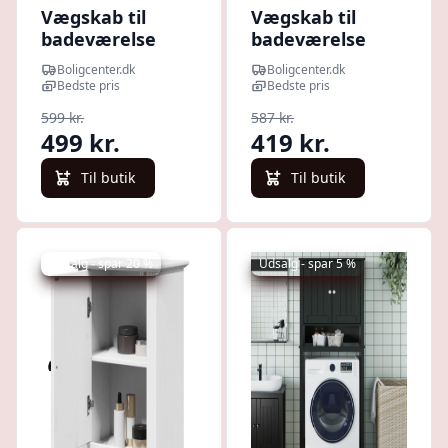
Vægskab til
Vægskab til
badeværelse
badeværelse
med spejl
BODO 44 × 30 ×
Boligcenter.dk
Boligcenter.dk
50×21×60 cm -
60 cm - grå
Bedste pris
Bedste pris
sonoma-eg
599 kr.
587 kr.
499 kr.
419 kr.
Til butik
Til butik
Udsalg - spar 20 %
Udsalg - spar 5 %