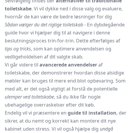
Selvfølgelig findes der
alternativer til traditionalle
toiletskabe
. Vi vil dykke ned i disse valg og evaluere,
hvornår de kan være de bedre løsninger for dig
Sådan vælger du det rigtige toiletskab
- En dybdegående
guide hvor vi hjælper dig til at navigere i denne
beslutningsproces trin-for-trin. Dette efterfølges af
tips og tricks
, som kan optimere anvendelsen og
vedligeholdelsen af dit valgte skab.
Vi går videre til
avancerede anvendelser
af
toiletskabe, der demonstrerer hvordan disse alsidige
møbler kan bruges til mere end blot opbevaring. Som
med alt, er det også vigtigt at forstå de potentielle
ulemper ved toiletskabe
, så du ikke får nogle
ubehagelige overraskelser efter dit køb.
Endelig vil vi præsentere en
guide til installation
, der
sikrer, at du nemt og korrekt kan montere dit nye
kabinet uden stress. Vi vil også hjælpe dig
undgå