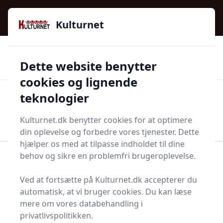
Kulturnet - Alt Det Gode I Livet | Din Kulturguide Siden
e menu
2016
Kulturnet
🌟🌟🌟🌟🌟
🌟
🚚
3.958 produktyper
Hurtig levering
Dette website benytter
🏷️
👍
97 kategorier
Kun godkendte butikker
cookies og lignende
teknologier
Men
Start søgning
Start søgning
Kulturnet.dk benytter cookies for at optimere
din oplevelse og forbedre vores tjenester. Dette
hjælper os med at tilpasse indholdet til dine
behov og sikre en problemfri brugeroplevelse.
Forside
Husholdning
Rengøring
Tætningsmasse
Ved at fortsætte på Kulturnet.dk accepterer du
Bedste tætningsmasser
automatisk, at vi bruger cookies. Du kan læse
mere om vores databehandling i
2025 - sammenlign 8
privatlivspolitikken.