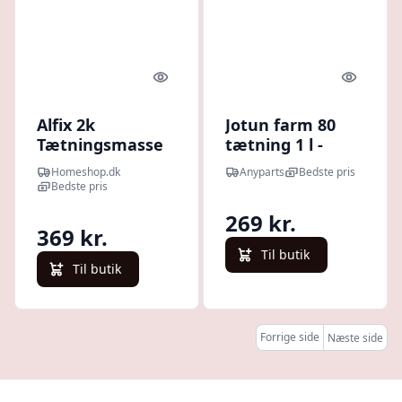
Quick look
Quick l
Alfix 2k
Jotun farm 80
Tætningsmasse
tætning 1 l -
4kg
1631205
Homeshop.dk
Anyparts
Bedste pris
Bedste pris
269 kr.
369 kr.
Til butik
Til butik
Forrige side
Næste side