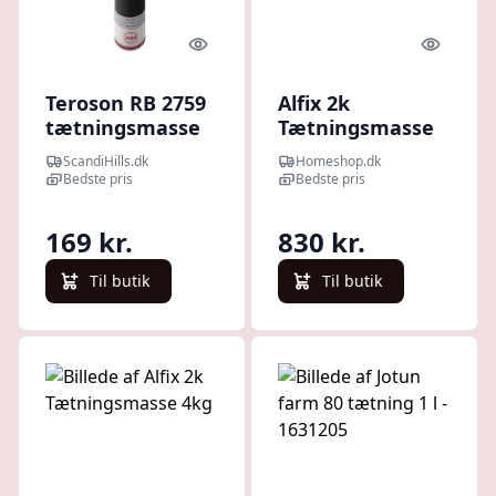
Quick look
Quick l
Teroson RB 2759
Alfix 2k
tætningsmasse
Tætningsmasse
310 ml
Hvid 10kg
ScandiHills.dk
Homeshop.dk
Bedste pris
Bedste pris
169 kr.
830 kr.
Til butik
Til butik