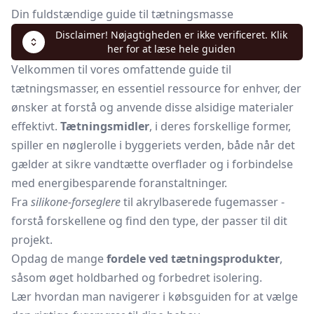
Din fuldstændige guide til tætningsmasse
Disclaimer! Nøjagtigheden er ikke verificeret. Klik
her for at læse hele guiden
Velkommen til vores omfattende guide til
tætningsmasser, en essentiel ressource for enhver, der
ønsker at forstå og anvende disse alsidige materialer
effektivt.
Tætningsmidler
, i deres forskellige former,
spiller en nøglerolle i byggeriets verden, både når det
gælder at sikre vandtætte overflader og i forbindelse
med energibesparende foranstaltninger.
Fra
silikone-forseglere
til akrylbaserede fugemasser -
forstå forskellene og find den type, der passer til dit
projekt.
Opdag de mange
fordele ved tætningsprodukter
,
såsom øget holdbarhed og forbedret isolering.
Lær hvordan man navigerer i købsguiden for at vælge