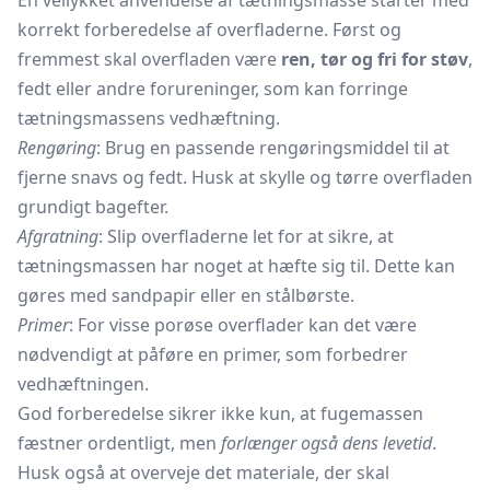
En vellykket anvendelse af tætningsmasse starter med
korrekt forberedelse af overfladerne. Først og
fremmest skal overfladen være
ren, tør og fri for støv
,
fedt eller andre forureninger, som kan forringe
tætningsmassens vedhæftning.
Rengøring
: Brug en passende rengøringsmiddel til at
fjerne snavs og fedt. Husk at skylle og tørre overfladen
grundigt bagefter.
Afgratning
: Slip overfladerne let for at sikre, at
tætningsmassen har noget at hæfte sig til. Dette kan
gøres med sandpapir eller en stålbørste.
Primer
: For visse porøse overflader kan det være
nødvendigt at påføre en primer, som forbedrer
vedhæftningen.
God forberedelse sikrer ikke kun, at fugemassen
fæstner ordentligt, men
forlænger også dens levetid
.
Husk også at overveje det materiale, der skal