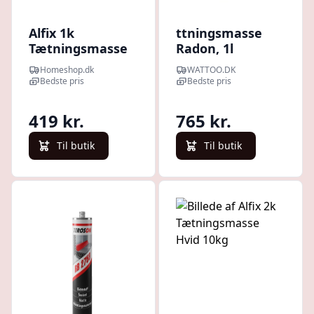
Alfix 1k
ttningsmasse
Tætningsmasse
Radon, 1l
4kg
Homeshop.dk
WATTOO.DK
Bedste pris
Bedste pris
419 kr.
765 kr.
Til butik
Til butik