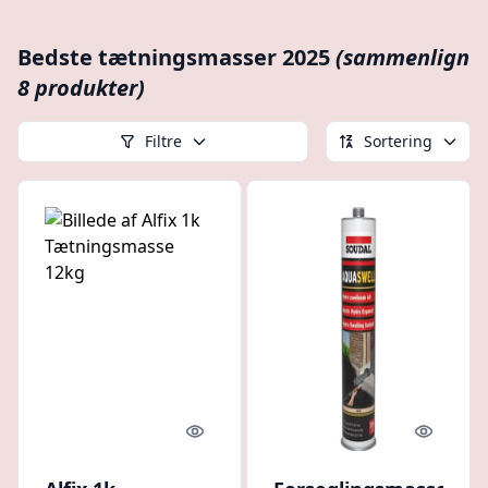
Bedste tætningsmasser 2025
(sammenlign
8 produkter)
Filtre
Sortering
Quick look
Quick l