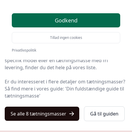
produkter
Godkend
Find de bedste tætningsmasser på Kulturnet! Vi har
udvalgt 8 top-produkter, så du er sikret kvalitet og
Tillad ingen cookies
værdi.
Privatlivspolitik
Hvad enten du leder efter kvalitet, gode priser, en
specifik model eller en tætningsmasse med fri
levering, finder du det hele på vores liste.
Er du interesseret i flere detaljer om tætningsmasser?
Så find mere i vores guide: 'Din fuldstændige guide til
tætningsmasse'
Se alle 8 tætningsmasser
Gå til guiden