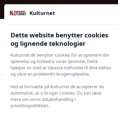
Kulturnet - Alt Det Gode I Livet | Din Kulturguide Siden
e menu
2016
Kulturnet
🌟🌟🌟🌟🌟
🌟
🚚
3.958 produktyper
Hurtig levering
Dette website benytter cookies
🏷️
👍
97 kategorier
Kun godkendte butikker
og lignende teknologier
Men
Kulturnet.dk benytter cookies for at optimere din
Start søgning
oplevelse og forbedre vores tjenester. Dette
Start søgning
hjælper os med at tilpasse indholdet til dine behov
og sikre en problemfri brugeroplevelse.
Forside
Bolig og indretning
Alarmer og sikkerhed
Ved at fortsætte på Kulturnet.dk accepterer du
Sikkerhedsaggregat
automatisk, at vi bruger cookies. Du kan læse
mere om vores databehandling i
Bedste
privatlivspolitikken.
sikkerhedsaggregat i