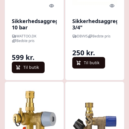
Quick look
Quick l
Sikkerhedsaggregat
Sikkerhedsaggregat
10 bar
3/4"
WATTOO.DK
DBVVS
Bedste pris
Bedste pris
250 kr.
599 kr.
Til butik
Til butik