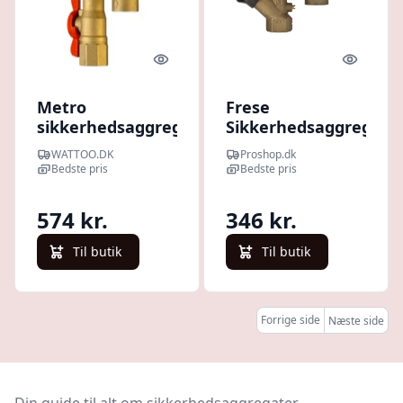
Quick look
Quick l
Metro
Frese
sikkerhedsaggregat,
Sikkerhedsaggregat
10 bar
10 bar M/M 3/4"
WATTOO.DK
Proshop.dk
Bedste pris
Bedste pris
574 kr.
346 kr.
Til butik
Til butik
Forrige side
Næste side