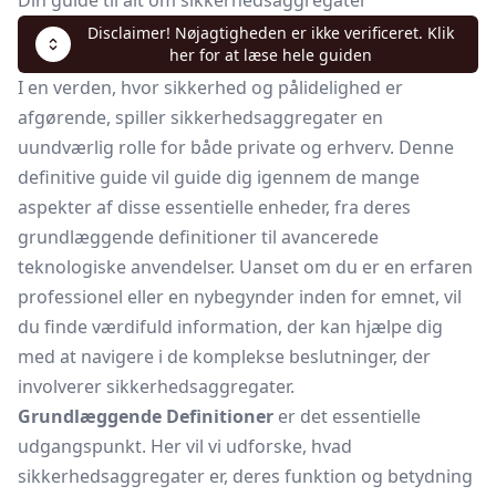
Din guide til alt om sikkerhedsaggregater
Disclaimer! Nøjagtigheden er ikke verificeret. Klik
her for at læse hele guiden
I en verden, hvor sikkerhed og pålidelighed er
afgørende, spiller sikkerhedsaggregater en
uundværlig rolle for både private og erhverv. Denne
definitive guide vil guide dig igennem de mange
aspekter af disse essentielle enheder, fra deres
grundlæggende definitioner til avancerede
teknologiske anvendelser. Uanset om du er en erfaren
professionel eller en nybegynder inden for emnet, vil
du finde værdifuld information, der kan hjælpe dig
med at navigere i de komplekse beslutninger, der
involverer sikkerhedsaggregater.
Grundlæggende Definitioner
er det essentielle
udgangspunkt. Her vil vi udforske, hvad
sikkerhedsaggregater er, deres funktion og betydning