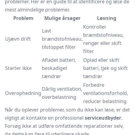
problemer. Her er en guide til at identificere og løse de
mest almindelige problemer.
Problem
Mulige årsager
Løsning
Kontroller
Lavt
brændstofniveau,
Ujævn drift
brændstofniveau,
rengør eller skift
tilstoppet filter
filter
Afladet batteri,
Oplad eller skift
Starter ikke
beskadiget
batteri, tjek og skift
tændrør
tændrør
Forbedre
Dårlig ventilation,
Overophedning
ventilationsforhold,
overbelastning
reducer belastning
Når du oplever problemer, som du ikke kan løse, er det
vigtigt at kontakte en professionel
serviceudbyder
.
Forsøg ikke at udføre omfattende reparationer selv,
da dette kan føre til yderligere skade.