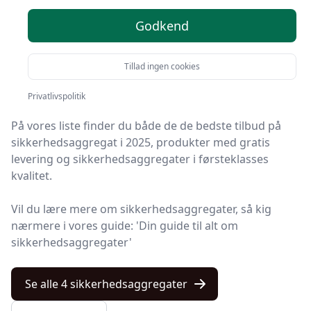
2025 - se de 4 bedste her
Godkend
Leder du efter de bedste sikkerhedsaggregater? På
Tillad ingen cookies
Kulturnet har vi udvalgt 4 produkter, så du let kan
finde din favorit.
Privatlivspolitik
På vores liste finder du både de de bedste tilbud på
sikkerhedsaggregat i 2025, produkter med gratis
levering og sikkerhedsaggregater i førsteklasses
kvalitet.
Vil du lære mere om sikkerhedsaggregater, så kig
nærmere i vores guide: 'Din guide til alt om
sikkerhedsaggregater'
Se alle 4 sikkerhedsaggregater